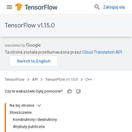
Zaloguj się
TensorFlow v1.15.0
Ta strona została przetłumaczona przez
Cloud Translation API
.
TensorFlow
API
TensorFlow v1.15.0
C++
Czy te wskazówki były pomocne?
Na tej stronie
Streszczenie
Konstruktory i destruktory
Atrybuty publiczne