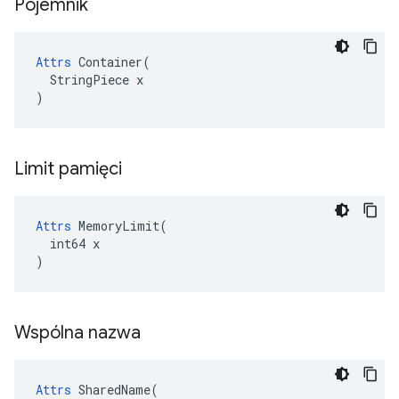
Pojemnik
Attrs
 Container(

  StringPiece x

)
Limit pamięci
Attrs
 MemoryLimit(

  int64 x

)
Wspólna nazwa
Attrs
 SharedName(
