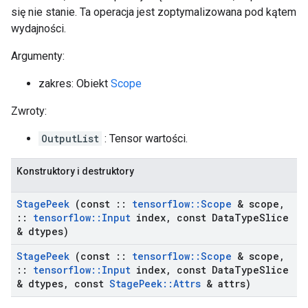
się nie stanie. Ta operacja jest zoptymalizowana pod kątem
wydajności.
Argumenty:
zakres: Obiekt
Scope
Zwroty:
OutputList
: Tensor wartości.
Konstruktory i destruktory
Stage
Peek
(const
::
tensorflow
::
Scope
& scope
,
::
tensorflow
::
Input
index
,
const Data
Type
Slice
& dtypes)
Stage
Peek
(const
::
tensorflow
::
Scope
& scope
,
::
tensorflow
::
Input
index
,
const Data
Type
Slice
& dtypes
,
const
Stage
Peek
::
Attrs
& attrs)