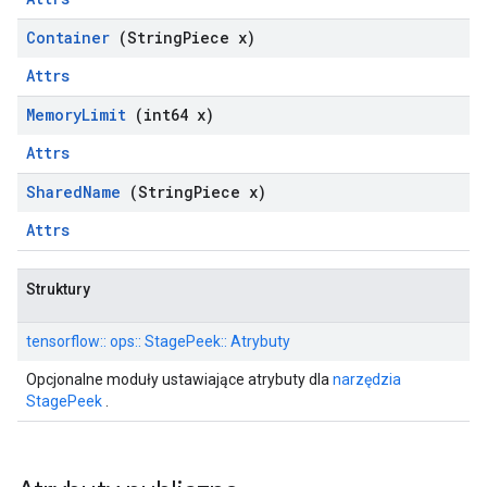
Container
(String
Piece x)
Attrs
Memory
Limit
(int64 x)
Attrs
Shared
Name
(String
Piece x)
Attrs
Struktury
tensorflow:: ops:: StagePeek:: Atrybuty
Opcjonalne moduły ustawiające atrybuty dla
narzędzia
StagePeek
.