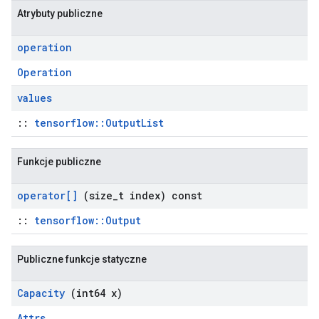
Atrybuty publiczne
operation
Operation
values
::
tensorflow::OutputList
Funkcje publiczne
operator[]
(size
_
t index) const
::
tensorflow::Output
Publiczne funkcje statyczne
Capacity
(int64 x)
Attrs