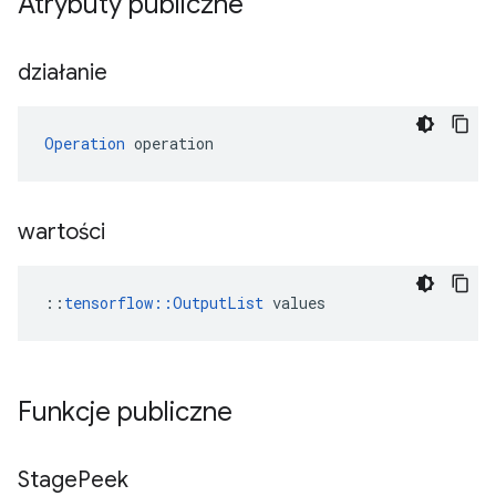
Atrybuty publiczne
działanie
Operation
 operation
wartości
::
tensorflow::OutputList
 values
Funkcje publiczne
Stage
Peek