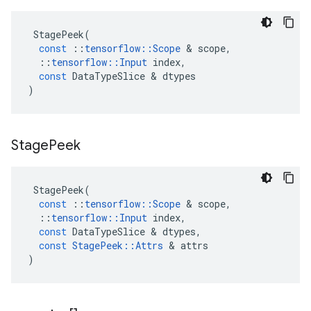
StagePeek
(
const
::
tensorflow
::
Scope
&
scope
,
::
tensorflow
::
Input
index
,
const
DataTypeSlice
&
dtypes
)
Stage
Peek
StagePeek
(
const
::
tensorflow
::
Scope
&
scope
,
::
tensorflow
::
Input
index
,
const
DataTypeSlice
&
dtypes
,
const
StagePeek
::
Attrs
&
attrs
)