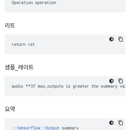
Operation operation
리트
return ret
샘플
_
레이트
audio **If max_outputs is greater the summary valu
요약
::
tensorflow::Output
 summary