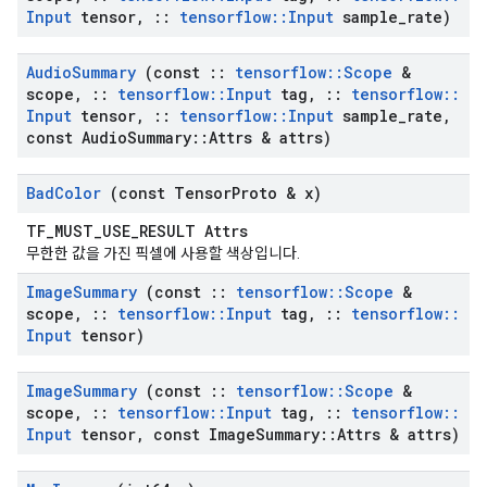
Input
tensor
,
::
tensorflow
::
Input
sample
_
rate)
Audio
Summary
(const
::
tensorflow
::
Scope
&
scope
,
::
tensorflow
::
Input
tag
,
::
tensorflow
::
Input
tensor
,
::
tensorflow
::
Input
sample
_
rate
,
const Audio
Summary
::
Attrs & attrs)
Bad
Color
(const Tensor
Proto & x)
TF_MUST_USE_RESULT Attrs
무한한 값을 가진 픽셀에 사용할 색상입니다.
Image
Summary
(const
::
tensorflow
::
Scope
&
scope
,
::
tensorflow
::
Input
tag
,
::
tensorflow
::
Input
tensor)
Image
Summary
(const
::
tensorflow
::
Scope
&
scope
,
::
tensorflow
::
Input
tag
,
::
tensorflow
::
Input
tensor
,
const Image
Summary
::
Attrs & attrs)