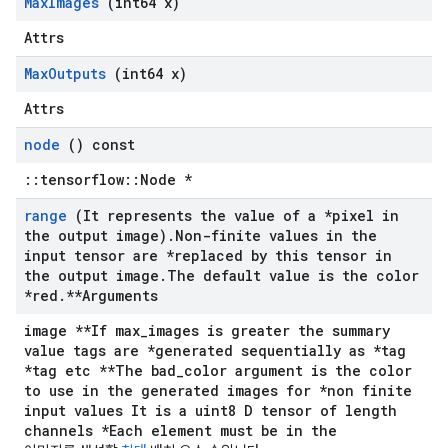
Max
Images
(int64 x)
Attrs
Max
Outputs
(int64 x)
Attrs
node
() const
::tensorflow::Node *
range
(It represents the value of a *pixel in
the output image)
.
Non-finite values in the
input tensor are *replaced by this tensor in
the output image
.
The default value is the color
*red
.
**Arguments
image **If max_images is greater the summary
value tags are *generated sequentially as *tag
*tag etc **The bad_color argument is the color
to use in the generated images for *non finite
input values It is a uint8 D tensor of length
channels *Each element must be in the