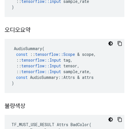
::
tensorflow
::
Input
sample_rate
)
오디오요약
AudioSummary
(
const
::
tensorflow
::
Scope
&
scope
,
::
tensorflow
::
Input
tag
,
::
tensorflow
::
Input
tensor
,
::
tensorflow
::
Input
sample_rate
,
const
AudioSummary
::
Attrs
&
attrs
)
불량색상
TF_MUST_USE_RESULT
Attrs
BadColor
(