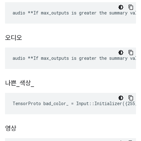
audio **If max_outputs is greater the summary valu
오디오
audio **If max_outputs is greater the summary valu
나쁜
_
색상
_
TensorProto bad_color_ = Input::Initializer({255, 
영상