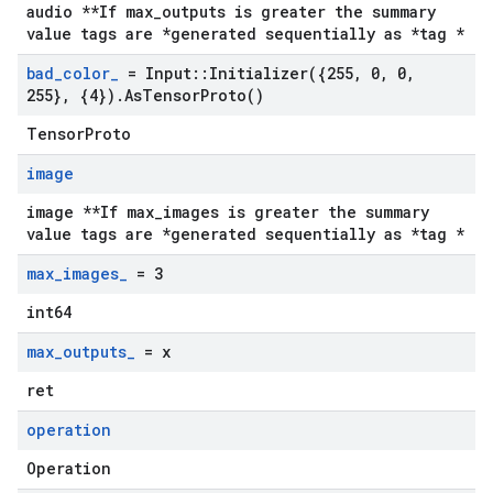
audio **If max_outputs is greater the summary
value tags are *generated sequentially as *tag *
bad
_
color
_
= Input
::
Initializer(
{255
,
0
,
0
,
255}
,
{4})
.
As
Tensor
Proto(
)
TensorProto
image
image **If max_images is greater the summary
value tags are *generated sequentially as *tag *
max
_
images
_
= 3
int64
max
_
outputs
_
= x
ret
operation
Operation