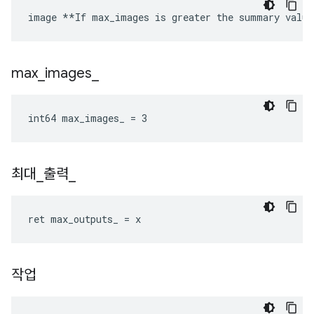
image **If max_images is greater the summary value
max
_
images
_
int64 max_images_ = 3
최대
_
출력
_
ret max_outputs_ = x
작업