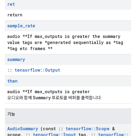
ret
return
sample
_
rate
audio **If max_outputs is greater the summary
value tags are *generated sequentially as *tag
*tag etc frames **
summary
::
tensorflow::Output
than
audio **If max_outputs is greater
Summary
오디오와 함께
프로토콜 버퍼를 출력합니다.
기능
Audio
Summary
(const
::
tensorflow
::
Scope
&
scope
,
::
tensorflow
::
Input
tag
,
::
tensorflow
::