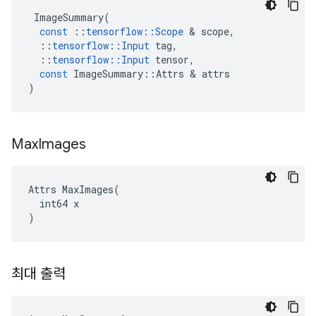
ImageSummary
(
const
::
tensorflow
::
Scope
&
scope
,
::
tensorflow
::
Input
tag
,
::
tensorflow
::
Input
tensor
,
const
ImageSummary
::
Attrs
&
attrs
)
Max
Images
Attrs MaxImages(

  int64 x

)
최대 출력