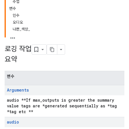
수업
변수
인수
오디오
나쁜
_
색상
_
로깅 작업
요약
변수
Arguments
audio **If max_outputs is greater the summary
value tags are *generated sequentially as *tag
*tag etc **
audio