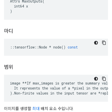
Attrs MaxOutputs(

  int64 x

)
마디
::
tensorflow
::
Node
*
node
()
const
범위
image **If max_images is greater the summary value
  It represents the value of a *pixel in the output
).Non-finite values in the input tensor are *repla
이미지를 생성할
최대
배치 요소 수입니다.