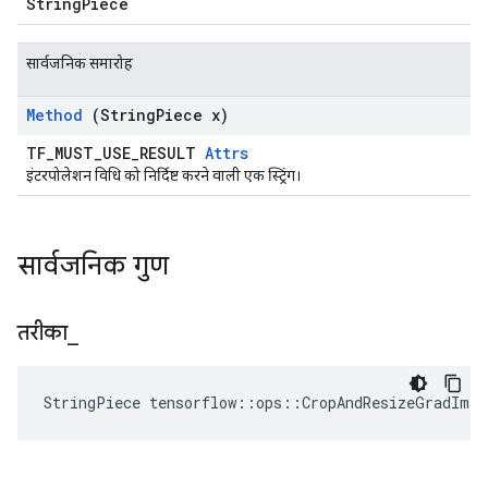
StringPiece
सार्वजनिक समारोह
Method
(String
Piece x)
TF_MUST_USE_RESULT
Attrs
इंटरपोलेशन विधि को निर्दिष्ट करने वाली एक स्ट्रिंग।
सार्वजनिक गुण
तरीका
_
StringPiece tensorflow::ops::CropAndResizeGradIma