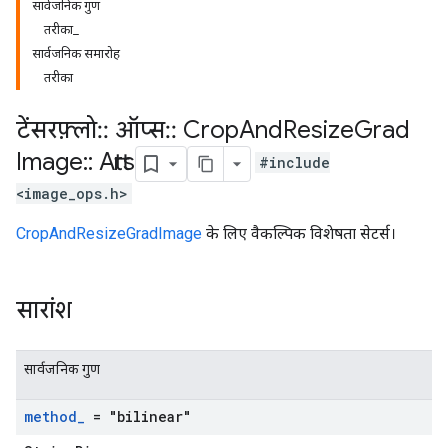
सार्वजनिक गुण
तरीका_
सार्वजनिक समारोह
तरीका
टेंसरफ़्लो
::
ऑप्स
::
Crop
And
Resize
Grad
Image
::
Attrs
#include
<image_ops.h>
CropAndResizeGradImage
के लिए वैकल्पिक विशेषता सेटर्स।
सारांश
सार्वजनिक गुण
method
_
= "bilinear"