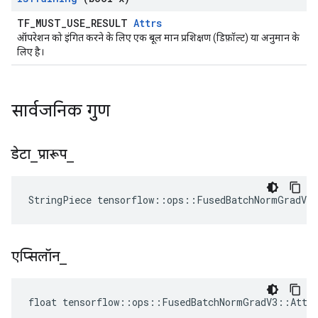
TF_MUST_USE_RESULT
Attrs
ऑपरेशन को इंगित करने के लिए एक बूल मान प्रशिक्षण (डिफ़ॉल्ट) या अनुमान के
लिए है।
सार्वजनिक गुण
डेटा
_
प्रारूप
_
StringPiece tensorflow::ops::FusedBatchNormGradV3
एप्सिलॉन
_
float tensorflow::ops::FusedBatchNormGradV3::Attrs