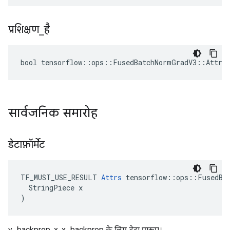
प्रशिक्षण
_
है
bool tensorflow::ops::FusedBatchNormGradV3::Attrs:
सार्वजनिक समारोह
डेटाफ़ॉर्मेट
TF_MUST_USE_RESULT 
Attrs
 tensorflow::ops::FusedBat
  StringPiece x

)
y_backprop, x, x_backprop के लिए डेटा प्रारूप।