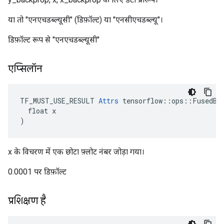
या तो "एनएचडब्ल्यूसी" (डिफ़ॉल्ट) या "एनसीएचडब्ल्यू"।
डिफ़ॉल्ट रूप से "एनएचडब्ल्यूसी"
एप्सिलॉन
TF_MUST_USE_RESULT 
Attrs
 tensorflow::ops::FusedBat
  float x

)
x के विचरण में एक छोटा फ़्लोट नंबर जोड़ा गया।
0.0001 पर डिफ़ॉल्ट
प्रशिक्षण है