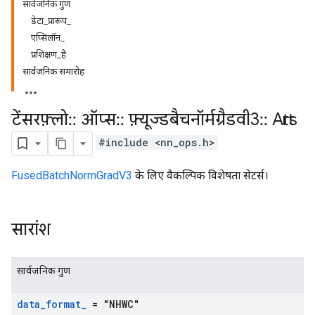
सार्वजनिक गुण
डेटा_प्रारूप_
एप्सिलॉन_
प्रशिक्षण_है
सार्वजनिक समारोह
टेंसरफ़्लो
::
ऑप्स
::
फ़्यूज्डबैचनॉर्मग्रैडवी3
::
Attrs
#include <nn_ops.h>
FusedBatchNormGradV3
के लिए वैकल्पिक विशेषता सेटर्स।
सारांश
सार्वजनिक गुण
data
_
format
_
= "NHWC"