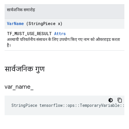
सार्वजनिक समारोह
Var
Name
(String
Piece x)
TF_MUST_USE_RESULT
Attrs
अस्थायी परिवर्तनीय संसाधन के लिए उपयोग किए गए नाम को ओवरराइड करता
है।
सार्वजनिक गुण
var
_
name
_
StringPiece
tensorflow
::
ops
::
TemporaryVariable
::
A