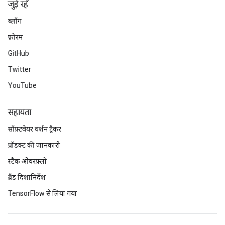
जुड़े रहें
ब्लॉग
फ़ोरम
GitHub
Twitter
YouTube
सहायता
सॉफ़्टवेयर वर्शन ट्रैकर
प्रॉडक्ट की जानकारी
स्टैक ओवरफ़्लो
ब्रैंड दिशानिर्देश
TensorFlow से लिया गया