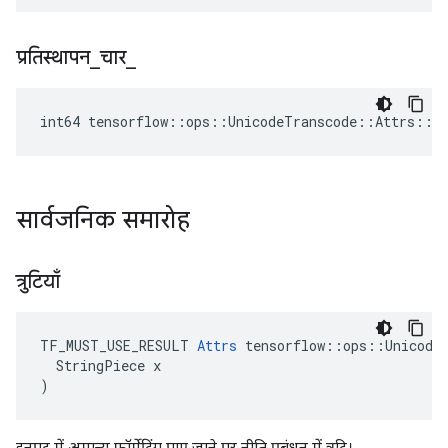
प्रतिस्थापन
_
चार
_
int64 tensorflow::ops::UnicodeTranscode::Attrs::re
सार्वजनिक समारोह
त्रुटियाँ
TF_MUST_USE_RESULT 
Attrs
 tensorflow::ops::UnicodeT
  StringPiece x

)
इनपुट में अमान्य फ़ॉर्मेटिंग पाए जाने पर नीति प्रबंधन में त्रुटि।