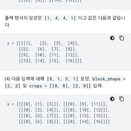
출력 텐서의 모양은
[1, 4, 4, 1]
이고 값은 다음과 같습니
다.
x = [[[[1],   [2],  [3],  [4]],

     [[5],   [6],  [7],  [8]],

     [[9],  [10], [11],  [12]],

     [[13], [14], [15],  [16]]]]
(4) 다음 입력에 대해
[8, 1, 3, 1]
모양,
block_shape =
[2, 2]
및
crops = [[0, 0], [2, 0]]
입력:
x = [[[[0], [1], [3]]], [[[0], [9], [11]]],

     [[[0], [2], [4]]], [[[0], [10], [12]]],

     [[[0], [5], [7]]], [[[0], [13], [15]]],

     [[[0], [6], [8]]], [[[0], [14], [16]]]]