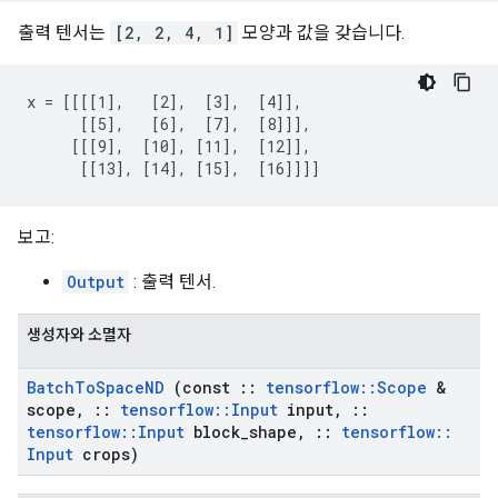
출력 텐서는
[2, 2, 4, 1]
모양과 값을 갖습니다.
x = [[[[1],   [2],  [3],  [4]],

      [[5],   [6],  [7],  [8]]],

     [[[9],  [10], [11],  [12]],

      [[13], [14], [15],  [16]]]]
보고:
Output
: 출력 텐서.
생성자와 소멸자
Batch
To
Space
ND
(const
::
tensorflow
::
Scope
&
scope
,
::
tensorflow
::
Input
input
,
::
tensorflow
::
Input
block
_
shape
,
::
tensorflow
::
Input
crops)