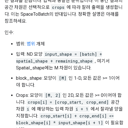
은 결과를 얻습니다. 입력과 동일한 순위입니다. 이 중간 결과의
공간 차원은 선택적으로
crops
에 따라 잘려 출력을 생성합니
다. 이는 SpaceToBatch의 반대입니다. 정확한 설명은 아래를
참조하세요.
인수:
범위:
범위
개체
입력: ND 모양
input_shape = [batch] +
spatial_shape + remaining_shape
, 여기서
Spatial_shape에는 M 차원이 있습니다.
block_shape: 모양이
[M]
인 1-D, 모든 값은 >= 1이어
야 합니다.
Crops: 모양이
[M, 2]
인 2D, 모든 값은 >= 0이어야 합
니다.
crops[i] = [crop_start, crop_end]
공간
차원
i
에 해당하는 입력 차원
i + 1
에서 잘라낼 양을
지정합니다.
crop_start[i] + crop_end[i] <=
block_shape[i] * input_shape[i + 1]
이 필요합