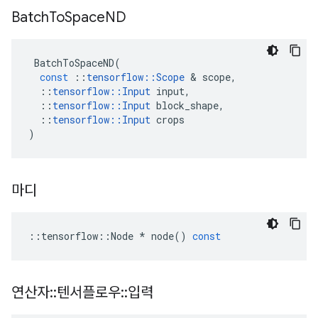
Batch
To
Space
ND
BatchToSpaceND
(
const
::
tensorflow
::
Scope
&
scope
,
::
tensorflow
::
Input
input
,
::
tensorflow
::
Input
block_shape
,
::
tensorflow
::
Input
crops
)
마디
::
tensorflow
::
Node
*
node
()
const
연산자
::
텐서플로우
::
입력