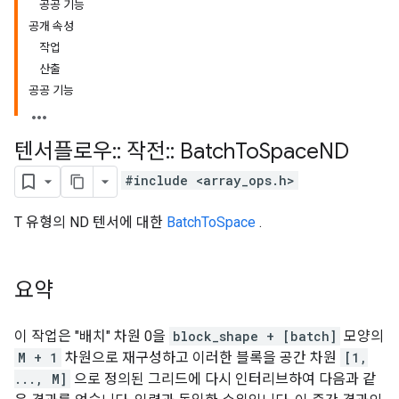
공공 기능
공개 속성
작업
산출
공공 기능
텐서플로우
::
작전
::
Batch
To
Space
ND
#include <array_ops.h>
T 유형의 ND 텐서에 대한
BatchToSpace
.
요약
이 작업은 "배치" 차원 0을
block_shape + [batch]
모양의
M + 1
차원으로 재구성하고 이러한 블록을 공간 차원
[1,
..., M]
으로 정의된 그리드에 다시 인터리브하여 다음과 같