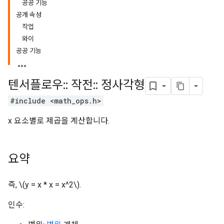
공공 기능
공개 속성
작업
와이
공공 기능
텐서플로우
::
작전
::
정사각형
#include <math_ops.h>
x 요소별로 제곱을 계산합니다.
요약
즉, \(y = x * x = x^2\).
인수: