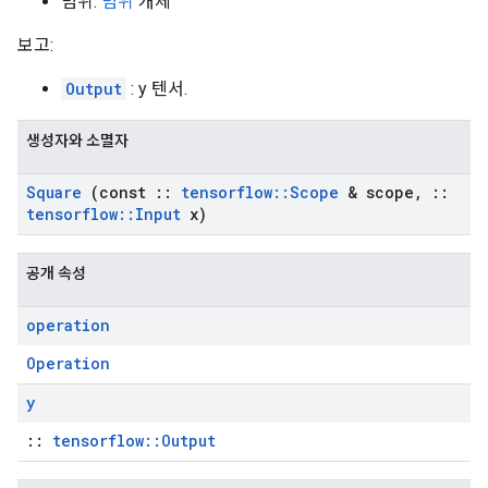
범위:
범위
개체
보고:
Output
: y 텐서.
생성자와 소멸자
Square
(const
::
tensorflow
::
Scope
& scope
,
::
tensorflow
::
Input
x)
공개 속성
operation
Operation
y
::
tensorflow::Output