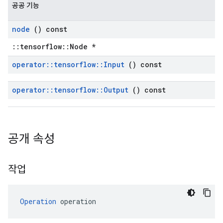
공공 기능
node
() const
::tensorflow::Node *
operator
::
tensorflow
::
Input
() const
operator
::
tensorflow
::
Output
() const
공개 속성
작업
Operation
 operation