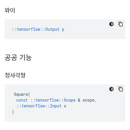
와이
::
tensorflow::Output
 y
공공 기능
정사각형
Square
(
const
::
tensorflow
::
Scope
&
scope
,
::
tensorflow
::
Input
x
)