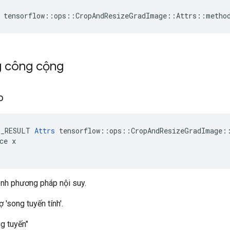
 tensorflow::ops::CropAndResizeGradImage::Attrs::metho
g công cộng
áp
E_RESULT 
Attrs
 tensorflow::ops::CropAndResizeGradImage::
ce x

ịnh phương pháp nội suy.
ợ 'song tuyến tính'.
g tuyến"