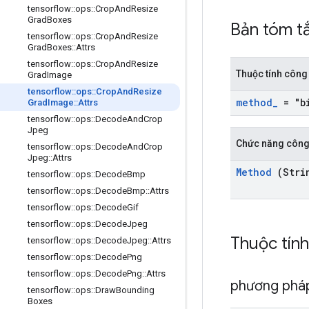
tensorflow
::
ops
::
Crop
And
Resize
Grad
Boxes
Bản tóm t
tensorflow
::
ops
::
Crop
And
Resize
Grad
Boxes
::
Attrs
tensorflow
::
ops
::
Crop
And
Resize
Thuộc tính công
Grad
Image
tensorflow
::
ops
::
Crop
And
Resize
method
_
= "bi
Grad
Image
::
Attrs
tensorflow
::
ops
::
Decode
And
Crop
Jpeg
Chức năng công
tensorflow
::
ops
::
Decode
And
Crop
Jpeg
::
Attrs
Method
(Stri
tensorflow
::
ops
::
Decode
Bmp
tensorflow
::
ops
::
Decode
Bmp
::
Attrs
tensorflow
::
ops
::
Decode
Gif
tensorflow
::
ops
::
Decode
Jpeg
Thuộc tín
tensorflow
::
ops
::
Decode
Jpeg
::
Attrs
tensorflow
::
ops
::
Decode
Png
tensorflow
::
ops
::
Decode
Png
::
Attrs
phương phá
tensorflow
::
ops
::
Draw
Bounding
Boxes