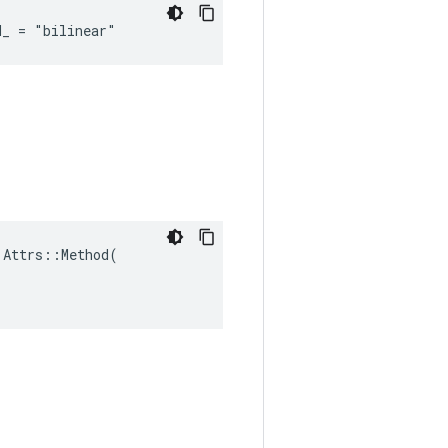
d_ = "bilinear"
Attrs::Method(
