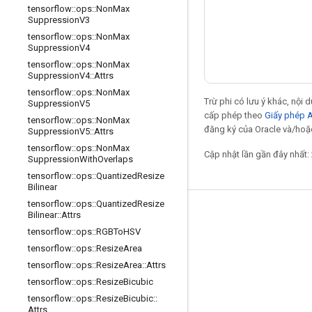
tensorflow
::
ops
::
Non
Max
Suppression
V3
tensorflow
::
ops
::
Non
Max
Suppression
V4
tensorflow
::
ops
::
Non
Max
Suppression
V4
::
Attrs
tensorflow
::
ops
::
Non
Max
Trừ phi có lưu ý khác, nội
Suppression
V5
cấp phép theo
Giấy phép 
tensorflow
::
ops
::
Non
Max
đăng ký của Oracle và/hoặc 
Suppression
V5
::
Attrs
tensorflow
::
ops
::
Non
Max
Cập nhật lần gần đây nhất:
Suppression
With
Overlaps
tensorflow
::
ops
::
Quantized
Resize
Bilinear
tensorflow
::
ops
::
Quantized
Resize
Giữ liên lạc
Bilinear
::
Attrs
tensorflow
::
ops
::
RGBTo
HSV
Blog
tensorflow
::
ops
::
Resize
Area
Diễn đàn
tensorflow
::
ops
::
Resize
Area
::
Attrs
tensorflow
::
ops
::
Resize
Bicubic
GitHub
tensorflow
::
ops
::
Resize
Bicubic
::
Twitter
Attrs