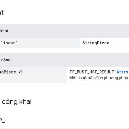
ắt
 khai
linear"
StringPiece
 cộng
ng
Piece x)
TF_MUST_USE_RESULT
Attrs
Một chuỗi xác định phương pháp 
h công khai
p
_