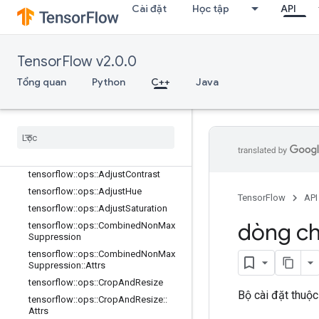
Cài đặt
Học tập
API
C++
array_ops
TensorFlow v2.0.0
candidate_sampling_ops
Tổng quan
Python
C++
Java
control_flow_ops
core
data
_
flow
_
ops
image
_
ops
Tổng quan
tensorflow
::
ops
::
Adjust
Contrast
tensorflow
::
ops
::
Adjust
Hue
TensorFlow
API
tensorflow
::
ops
::
Adjust
Saturation
dòng ch
tensorflow
::
ops
::
Combined
Non
Max
Suppression
tensorflow
::
ops
::
Combined
Non
Max
Suppression
::
Attrs
tensorflow
::
ops
::
Crop
And
Resize
Bộ cài đặt thuộc
tensorflow
::
ops
::
Crop
And
Resize
::
Attrs