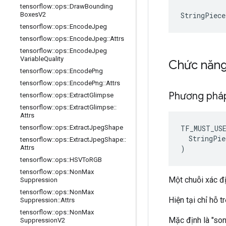
tensorflow
::
ops
::
Draw
Bounding
StringPiece
Boxes
V2
tensorflow
::
ops
::
Encode
Jpeg
tensorflow
::
ops
::
Encode
Jpeg
::
Attrs
tensorflow
::
ops
::
Encode
Jpeg
Variable
Quality
Chức năn
tensorflow
::
ops
::
Encode
Png
tensorflow
::
ops
::
Encode
Png
::
Attrs
Phương ph
tensorflow
::
ops
::
Extract
Glimpse
tensorflow
::
ops
::
Extract
Glimpse
::
Attrs
TF_MUST_US
tensorflow
::
ops
::
Extract
Jpeg
Shape
  StringPie
tensorflow
::
ops
::
Extract
Jpeg
Shape
::
)
Attrs
tensorflow
::
ops
::
HSVTo
RGB
tensorflow
::
ops
::
Non
Max
Một chuỗi xác đ
Suppression
tensorflow
::
ops
::
Non
Max
Hiện tại chỉ hỗ tr
Suppression
::
Attrs
tensorflow
::
ops
::
Non
Max
Mặc định là "son
Suppression
V2