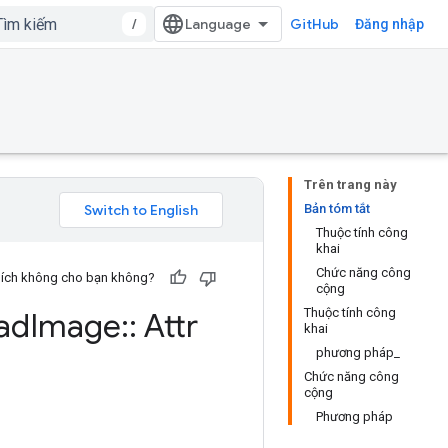
/
GitHub
Đăng nhập
Trên trang này
Bản tóm tắt
Thuộc tính công
khai
Chức năng công
u ích không cho bạn không?
cộng
Thuộc tính công
ad
Image
::
Attr
khai
phương pháp_
Chức năng công
cộng
Phương pháp