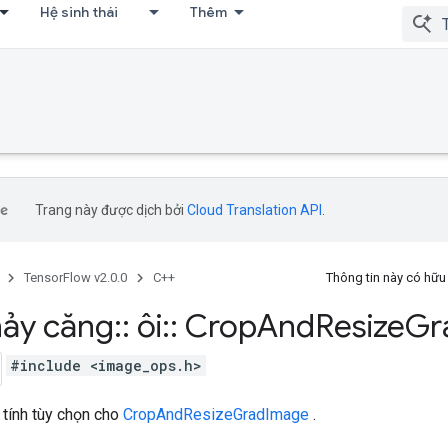
Hệ sinh thái
Thêm
Trang này được dịch bởi
Cloud Translation API
.
TensorFlow v2.0.0
C++
Thông tin này có hữ
ảy căng
::
ôi
::
Crop
And
Resize
Gr
#include <image_ops.h>
 tính tùy chọn cho
CropAndResizeGradImage
.