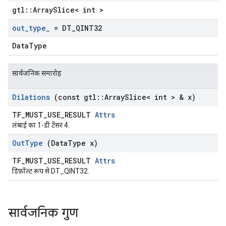
gtl::ArraySlice< int >
out
_
type
_
= DT
_
QINT32
DataType
सार्वजनिक समारोह
Dilations
(const gtl
::
Array
Slice< int > & x)
TF_MUST_USE_RESULT
Attrs
लंबाई का 1-डी टेंसर 4.
Out
Type
(Data
Type x)
TF_MUST_USE_RESULT
Attrs
डिफ़ॉल्ट रूप से DT_QINT32.
सार्वजनिक गुण