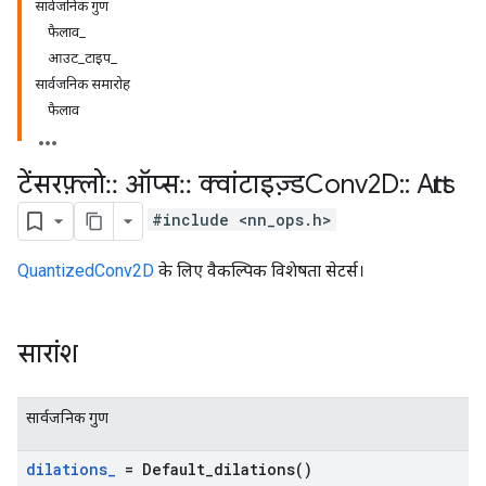
सार्वजनिक गुण
फैलाव_
आउट_टाइप_
सार्वजनिक समारोह
फैलाव
टेंसरफ़्लो
::
ऑप्स
::
क्वांटाइज़्डConv2D
::
Attrs
#include <nn_ops.h>
QuantizedConv2D
के लिए वैकल्पिक विशेषता सेटर्स।
सारांश
सार्वजनिक गुण
dilations
_
=
Default_dilations(
)