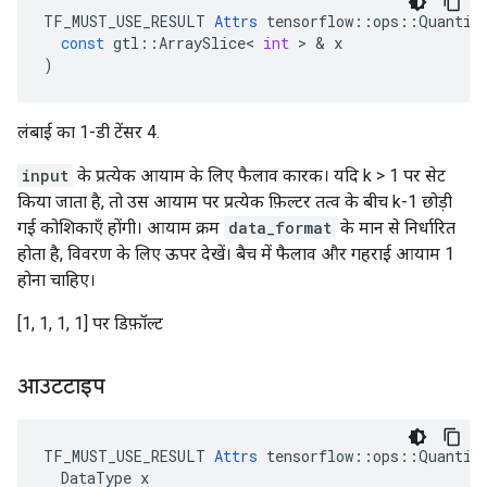
TF_MUST_USE_RESULT
Attrs
tensorflow
::
ops
::
Quantiz
const
gtl
::
ArraySlice
<
int
>
&
x
)
लंबाई का 1-डी टेंसर 4.
input
के प्रत्येक आयाम के लिए फैलाव कारक। यदि k > 1 पर सेट
किया जाता है, तो उस आयाम पर प्रत्येक फ़िल्टर तत्व के बीच k-1 छोड़ी
गई कोशिकाएँ होंगी। आयाम क्रम
data_format
के मान से निर्धारित
होता है, विवरण के लिए ऊपर देखें। बैच में फैलाव और गहराई आयाम 1
होना चाहिए।
[1, 1, 1, 1] पर डिफ़ॉल्ट
आउटटाइप
TF_MUST_USE_RESULT 
Attrs
 tensorflow::ops::Quantize
  DataType x
