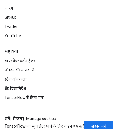
फ़ोरम
GitHub
Twitter
YouTube
सहायता
सॉफ़्टवेयर वर्शन ट्रैकर
प्रॉडक्ट की जानकारी
स्टैक ओवरफ़्लो
ब्रैंड दिशानिर्देश
TensorFlow से लिया गया
शर्तें
निजता
Manage cookies
सदस्य बनें
TensorFlow का न्यूज़लेटर पाने के लिए साइन अप करें