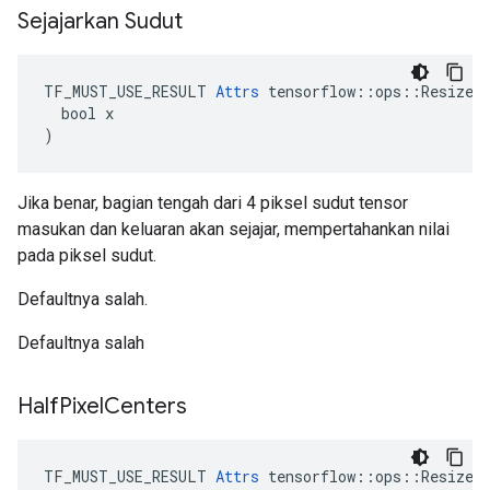
Sejajarkan Sudut
TF_MUST_USE_RESULT 
Attrs
 tensorflow::ops::ResizeNe
  bool x

)
Jika benar, bagian tengah dari 4 piksel sudut tensor
masukan dan keluaran akan sejajar, mempertahankan nilai
pada piksel sudut.
Defaultnya salah.
Defaultnya salah
Half
Pixel
Centers
TF_MUST_USE_RESULT 
Attrs
 tensorflow::ops::ResizeNe