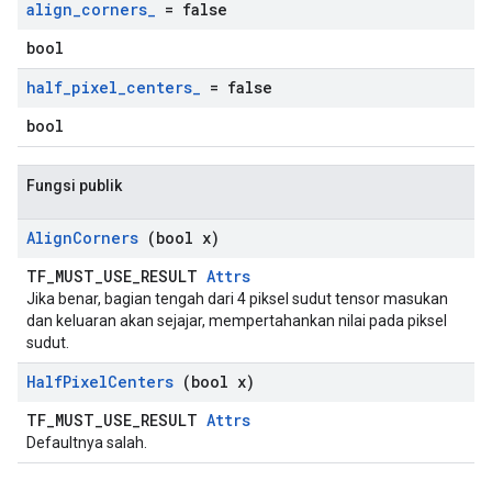
align
_
corners
_
= false
bool
half
_
pixel
_
centers
_
= false
bool
Fungsi publik
Align
Corners
(bool x)
TF_MUST_USE_RESULT
Attrs
Jika benar, bagian tengah dari 4 piksel sudut tensor masukan
dan keluaran akan sejajar, mempertahankan nilai pada piksel
sudut.
Half
Pixel
Centers
(bool x)
TF_MUST_USE_RESULT
Attrs
Defaultnya salah.