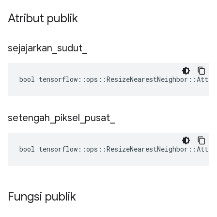
Atribut publik
sejajarkan
_
sudut
_
bool tensorflow::ops::ResizeNearestNeighbor::Attrs
setengah
_
piksel
_
pusat
_
bool tensorflow::ops::ResizeNearestNeighbor::Attrs
Fungsi publik