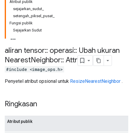
Atribut publik
sejajarkan_sudut_
setengah_piksel_pusat_
Fungsi publik
Sejajarkan Sudut
aliran tensor
::
operasi
::
Ubah ukuran
Nearest
Neighbor
::
Attr
#include <image_ops.h>
Penyetel atribut opsional untuk
ResizeNearestNeighbor
.
Ringkasan
Atribut publik