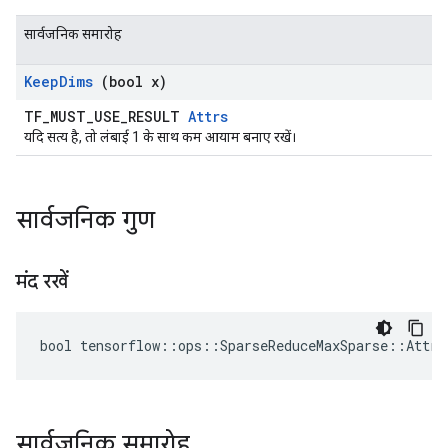
सार्वजनिक समारोह
Keep
Dims
(bool x)
TF_MUST_USE_RESULT
Attrs
यदि सत्य है, तो लंबाई 1 के साथ कम आयाम बनाए रखें।
सार्वजनिक गुण
मंद रखें
bool tensorflow::ops::SparseReduceMaxSparse::Attrs
सार्वजनिक समारोह