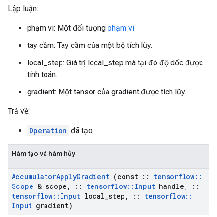
Lập luận:
phạm vi: Một đối tượng
phạm vi
tay cầm: Tay cầm của một bộ tích lũy.
local_step: Giá trị local_step mà tại đó độ dốc được
tính toán.
gradient: Một tensor của gradient được tích lũy.
Trả về:
Operation
đã tạo
Hàm tạo và hàm hủy
Accumulator
Apply
Gradient
(const
::
tensorflow
::
Scope
& scope
,
::
tensorflow
::
Input
handle
,
::
tensorflow
::
Input
local
_
step
,
::
tensorflow
::
Input
gradient)