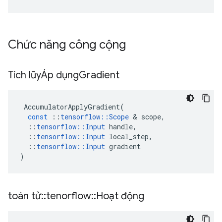
Chức năng công cộng
Tích lũyÁp dụng
Gradient
AccumulatorApplyGradient
(
const
::
tensorflow
::
Scope
&
scope
,
::
tensorflow
::
Input
handle
,
::
tensorflow
::
Input
local_step
,
::
tensorflow
::
Input
gradient
)
toán tử
::
tenorflow
::
Hoạt động