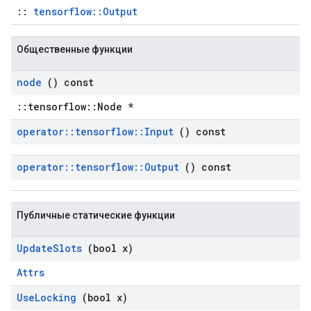
::
tensorflow::Output
Общественные функции
node
() const
::tensorflow::Node *
operator
::
tensorflow
::
Input
() const
operator
::
tensorflow
::
Output
() const
Публичные статические функции
Update
Slots
(bool x)
Attrs
Use
Locking
(bool x)