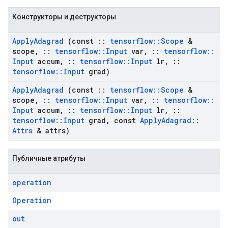
Конструкторы и деструкторы
Apply
Adagrad
(const
::
tensorflow
::
Scope
&
scope
,
::
tensorflow
::
Input
var
,
::
tensorflow
::
Input
accum
,
::
tensorflow
::
Input
lr
,
::
tensorflow
::
Input
grad)
Apply
Adagrad
(const
::
tensorflow
::
Scope
&
scope
,
::
tensorflow
::
Input
var
,
::
tensorflow
::
Input
accum
,
::
tensorflow
::
Input
lr
,
::
tensorflow
::
Input
grad
,
const
Apply
Adagrad
::
Attrs
& attrs)
Публичные атрибуты
operation
Operation
out