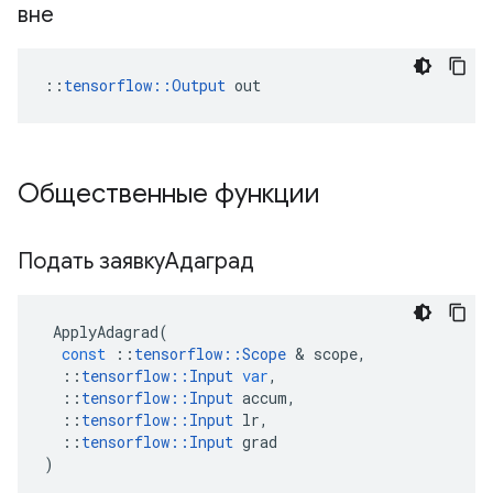
вне
::
tensorflow::Output
 out
Общественные функции
Подать заявкуАдаград
ApplyAdagrad
(
const
::
tensorflow
::
Scope
&
scope
,
::
tensorflow
::
Input
var
,
::
tensorflow
::
Input
accum
,
::
tensorflow
::
Input
lr
,
::
tensorflow
::
Input
grad
)