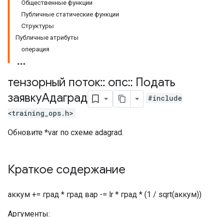
Общественные функции
Публичные статические функции
Структуры
Публичные атрибуты
операция
тензорный поток
::
опс
::
Подать
заявкуАдаград
#include
<training_ops.h>
Обновите *var по схеме adagrad.
Краткое содержание
аккум += град * град вар -= lr * град * (1 / sqrt(аккум))
Аргументы: