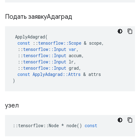
Подать заявкуАдаград
ApplyAdagrad
(
const
::
tensorflow
::
Scope
&
scope
,
::
tensorflow
::
Input
var
,
::
tensorflow
::
Input
accum
,
::
tensorflow
::
Input
lr
,
::
tensorflow
::
Input
grad
,
const
ApplyAdagrad
::
Attrs
&
attrs
)
узел
::
tensorflow
::
Node
*
node
()
const