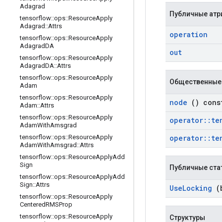
Adagrad
Публичные атр
tensorflow
::
ops
::
Resource
Apply
Adagrad
::
Attrs
operation
tensorflow
::
ops
::
Resource
Apply
Adagrad
DA
out
tensorflow
::
ops
::
Resource
Apply
Adagrad
DA
::
Attrs
tensorflow
::
ops
::
Resource
Apply
Общественные
Adam
tensorflow
::
ops
::
Resource
Apply
node
() cons
Adam
::
Attrs
tensorflow
::
ops
::
Resource
Apply
operator
::
te
Adam
With
Amsgrad
operator
::
te
tensorflow
::
ops
::
Resource
Apply
Adam
With
Amsgrad
::
Attrs
tensorflow
::
ops
::
Resource
Apply
Add
Sign
Публичные ста
tensorflow
::
ops
::
Resource
Apply
Add
Sign
::
Attrs
Use
Locking
(b
tensorflow
::
ops
::
Resource
Apply
Centered
RMSProp
tensorflow
::
ops
::
Resource
Apply
Структуры