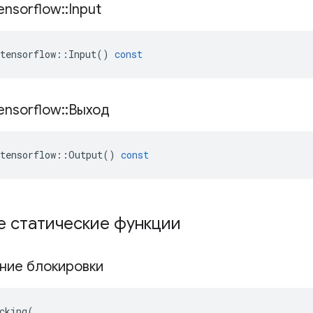
ensorflow
::
Input
tensorflow
::
Input
()
const
ensorflow
::
Выход
tensorflow
::
Output
()
const
е статические функции
ние блокировки
cking(
