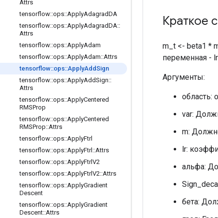
Attrs
tensorflow
::
ops
::
Apply
Adagrad
DA
Краткое 
tensorflow
::
ops
::
Apply
Adagrad
DA
::
Attrs
m_t <- beta1 * m
tensorflow
::
ops
::
Apply
Adam
переменная - lr
tensorflow
::
ops
::
Apply
Adam
::
Attrs
tensorflow
::
ops
::
Apply
Add
Sign
Аргументы:
tensorflow
::
ops
::
Apply
Add
Sign
::
Attrs
область: 
tensorflow
::
ops
::
Apply
Centered
RMSProp
var: Долж
tensorflow
::
ops
::
Apply
Centered
RMSProp
::
Attrs
m: Должн
tensorflow
::
ops
::
Apply
Ftrl
lr: коэф
tensorflow
::
ops
::
Apply
Ftrl
::
Attrs
tensorflow
::
ops
::
Apply
Ftrl
V2
альфа: Д
tensorflow
::
ops
::
Apply
Ftrl
V2
::
Attrs
Sign_dec
tensorflow
::
ops
::
Apply
Gradient
Descent
бета: До
tensorflow
::
ops
::
Apply
Gradient
Descent
::
Attrs