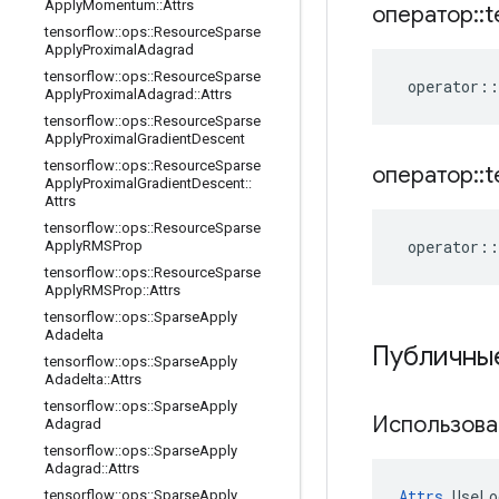
Apply
Momentum
::
Attrs
оператор
::
t
tensorflow
::
ops
::
Resource
Sparse
Apply
Proximal
Adagrad
tensorflow
::
ops
::
Resource
Sparse
operator
::
Apply
Proximal
Adagrad
::
Attrs
tensorflow
::
ops
::
Resource
Sparse
Apply
Proximal
Gradient
Descent
tensorflow
::
ops
::
Resource
Sparse
оператор
::
t
Apply
Proximal
Gradient
Descent
::
Attrs
tensorflow
::
ops
::
Resource
Sparse
operator
::
Apply
RMSProp
tensorflow
::
ops
::
Resource
Sparse
Apply
RMSProp
::
Attrs
tensorflow
::
ops
::
Sparse
Apply
Adadelta
Публичны
tensorflow
::
ops
::
Sparse
Apply
Adadelta
::
Attrs
tensorflow
::
ops
::
Sparse
Apply
Использова
Adagrad
tensorflow
::
ops
::
Sparse
Apply
Adagrad
::
Attrs
Attrs
 UseLo
tensorflow
::
ops
::
Sparse
Apply