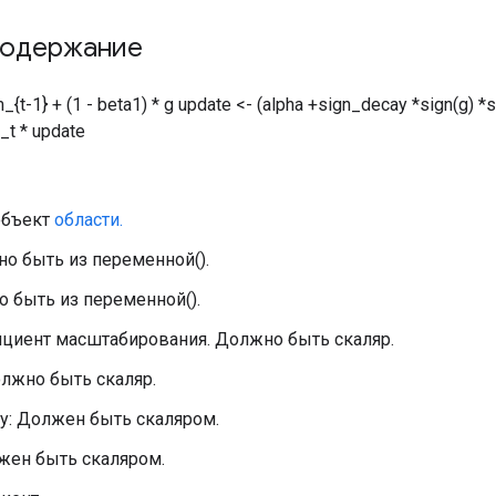
содержание
_{t-1} + (1 - beta1) * g update <- (alpha +sign_decay *sign(g) 
_t * update
объект
области.
но быть из переменной().
о быть из переменной().
фициент масштабирования. Должно быть скаляр.
олжно быть скаляр.
ay: Должен быть скаляром.
лжен быть скаляром.