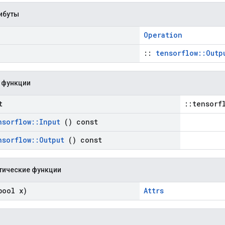
ибуты
Operation
::
tensorflow::Outp
 функции
t
::tensorf
nsorflow
::
Input
() const
nsorflow
::
Output
() const
тические функции
ool x)
Attrs