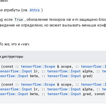
диент.
е атрибуты (см.
Attrs
):
ng: если
True
, обновление тензоров var и m защищено бло
оведение не определено, но может вызывать меньше конф
То же, что и «var».
и деструкторы
(const
::
tensorflow
::
Scope
& scope
,
::
tensorflow
::
tensorflow
::
Input
lr
,
::
tensorflow
::
Input
alpha
,
::
te
nsorflow
::
Input
beta
,
::
tensorflow
::
Input
grad)
(const
::
tensorflow
::
Scope
& scope
,
::
tensorflow
::
tensorflow
::
Input
lr
,
::
tensorflow
::
Input
alpha
,
::
te
nsorflow
::
Input
beta
,
::
tensorflow
::
Input
grad
,
cons