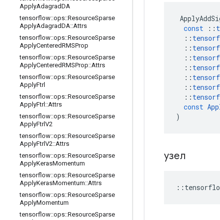
Apply
Adagrad
DA
ApplyAddSi
tensorflow
::
ops
::
Resource
Sparse
Apply
Adagrad
DA
::
Attrs
const
::
t
::
tensorf
tensorflow
::
ops
::
Resource
Sparse
Apply
Centered
RMSProp
::
tensorf
::
tensorf
tensorflow
::
ops
::
Resource
Sparse
Apply
Centered
RMSProp
::
Attrs
::
tensorf
::
tensorf
tensorflow
::
ops
::
Resource
Sparse
Apply
Ftrl
::
tensorf
::
tensorf
tensorflow
::
ops
::
Resource
Sparse
Apply
Ftrl
::
Attrs
const
App
)
tensorflow
::
ops
::
Resource
Sparse
Apply
Ftrl
V2
tensorflow
::
ops
::
Resource
Sparse
Apply
Ftrl
V2
::
Attrs
узел
tensorflow
::
ops
::
Resource
Sparse
Apply
Keras
Momentum
tensorflow
::
ops
::
Resource
Sparse
Apply
Keras
Momentum
::
Attrs
::
tensorflo
tensorflow
::
ops
::
Resource
Sparse
Apply
Momentum
tensorflow
::
ops
::
Resource
Sparse