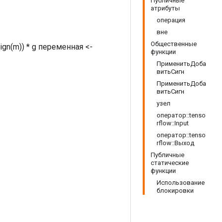
Публичные
атрибуты
операция
вне
Общественные
*sign(m)) * g переменная <-
функции
ПрименитьДоба
витьСигн
ПрименитьДоба
витьСигн
узел
оператор::tenso
rflow::Input
оператор::tenso
rflow::Выход
Публичные
статические
функции
Использование
блокировки