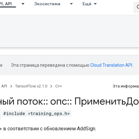
I, API
Экосистема
Ещё
Эта страница переведена с помощью
Cloud Translation API
.
, API
TensorFlow v2.1.0
C++
Эта информац
ный поток
::
опс
::
ПрименитьДо
#include <training_ops.h>
» в соответствии с обновлением AddSign.