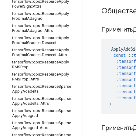
tensorflow
::
ops
::
Resource
Apply
Power
Sign
::
Attrs
Обществе
tensorflow
::
ops
::
Resource
Apply
Proximal
Adagrad
tensorflow
::
ops
::
Resource
Apply
Применить
Proximal
Adagrad
::
Attrs
tensorflow
::
ops
::
Resource
Apply
Proximal
Gradient
Descent
ApplyAddSi
tensorflow
::
ops
::
Resource
Apply
const
::
t
Proximal
Gradient
Descent
::
Attrs
::
tensorf
tensorflow
::
ops
::
Resource
Apply
::
tensorf
RMSProp
::
tensorf
tensorflow
::
ops
::
Resource
Apply
::
tensorf
RMSProp
::
Attrs
::
tensorf
tensorflow
::
ops
::
Resource
Sparse
::
tensorf
Apply
Adadelta
::
tensorf
tensorflow
::
ops
::
Resource
Sparse
)
Apply
Adadelta
::
Attrs
tensorflow
::
ops
::
Resource
Sparse
Apply
Adagrad
tensorflow
::
ops
::
Resource
Sparse
Применить
Apply
Adagrad
::
Attrs
tensorflow
::
ops
::
Resource
Sparse