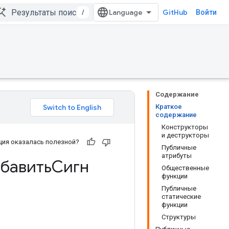
/
GitHub
Войти
Содержание
Краткое
содержание
Конструкторы
и деструкторы
ия оказалась полезной?
Публичные
атрибуты
бавитьСигн
Общественные
функции
Публичные
статические
функции
Структуры