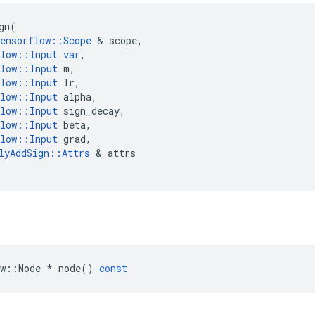
gn
(
ensorflow
::
Scope
&
scope
,
low
::
Input
var
,
low
::
Input
m
,
low
::
Input
lr
,
low
::
Input
alpha
,
low
::
Input
sign_decay
,
low
::
Input
beta
,
low
::
Input
grad
,
lyAddSign
::
Attrs
&
attrs
w
::
Node
*
node
()
const