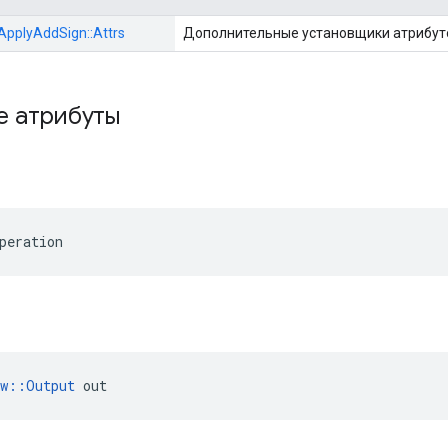
:ApplyAddSign::Attrs
Дополнительные установщики атрибут
е атрибуты
peration
ow::Output
 out