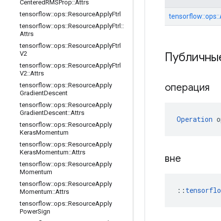
Centered
RMSProp
::
Attrs
tensorflow
::
ops
::
Resource
Apply
Ftrl
tensorflow::ops:
tensorflow
::
ops
::
Resource
Apply
Ftrl
::
Attrs
tensorflow
::
ops
::
Resource
Apply
Ftrl
Публичны
V2
tensorflow
::
ops
::
Resource
Apply
Ftrl
V2
::
Attrs
операция
tensorflow
::
ops
::
Resource
Apply
Gradient
Descent
tensorflow
::
ops
::
Resource
Apply
Gradient
Descent
::
Attrs
Operation
 o
tensorflow
::
ops
::
Resource
Apply
Keras
Momentum
tensorflow
::
ops
::
Resource
Apply
Keras
Momentum
::
Attrs
вне
tensorflow
::
ops
::
Resource
Apply
Momentum
tensorflow
::
ops
::
Resource
Apply
::
tensorfl
Momentum
::
Attrs
tensorflow
::
ops
::
Resource
Apply
Power
Sign