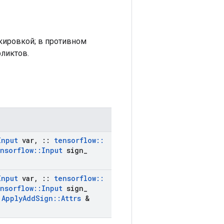
кировкой; в противном
ликтов.
Input
var
,
::
tensorflow
::
nsorflow
::
Input
sign
_
Input
var
,
::
tensorflow
::
nsorflow
::
Input
sign
_
t
Apply
Add
Sign
::
Attrs
&