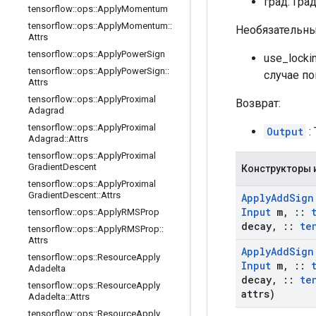
град: Гра
tensorflow
::
ops
::
Apply
Momentum
tensorflow
::
ops
::
Apply
Momentum
::
Необязательны
Attrs
tensorflow
::
ops
::
Apply
Power
Sign
use_locki
tensorflow
::
ops
::
Apply
Power
Sign
::
случае п
Attrs
tensorflow
::
ops
::
Apply
Proximal
Возврат:
Adagrad
tensorflow
::
ops
::
Apply
Proximal
Output
: 
Adagrad
::
Attrs
tensorflow
::
ops
::
Apply
Proximal
Gradient
Descent
Конструкторы 
tensorflow
::
ops
::
Apply
Proximal
Gradient
Descent
::
Attrs
Apply
Add
Sign
Input
m
,
::
tensorflow
::
ops
::
Apply
RMSProp
decay
,
::
te
tensorflow
::
ops
::
Apply
RMSProp
::
Attrs
Apply
Add
Sign
tensorflow
::
ops
::
Resource
Apply
Input
m
,
::
Adadelta
decay
,
::
te
tensorflow
::
ops
::
Resource
Apply
attrs)
Adadelta
::
Attrs
tensorflow
::
ops
::
Resource
Apply