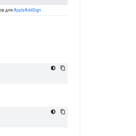
ов для
ApplyAddSign
.