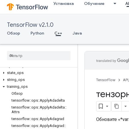
Установка
Обучение
AP
data_flow_ops
image_ops
io_ops
TensorFlow v2.1.0
logging_ops
math_ops
Обзор
Python
C++
Java
nn_ops
no
_
op
parsing
_
ops
random
_
ops
sparse
_
ops
state
_
ops
string
_
ops
TensorFlow
API
training
_
ops
тензор
Обзор
tensorflow
::
ops
::
Apply
Adadelta
tensorflow
::
ops
::
Apply
Adadelta
::
Attrs
Обновите «*var
tensorflow
::
ops
::
Apply
Adagrad
tensorflow
::
ops
::
Apply
Adagrad
::