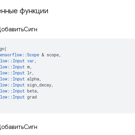
нные функции
ДобавитьСигн
gn
(
ensorflow
::
Scope
&
scope
,
low
::
Input
var
,
low
::
Input
m
,
low
::
Input
lr
,
low
::
Input
alpha
,
low
::
Input
sign_decay
,
low
::
Input
beta
,
low
::
Input
grad
ДобавитьСигн