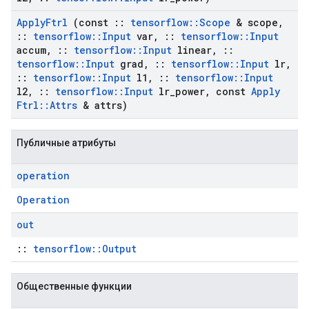
Apply
Ftrl
(const
::
tensorflow
::
Scope
& scope
,
::
tensorflow
::
Input
var
,
::
tensorflow
::
Input
accum
,
::
tensorflow
::
Input
linear
,
::
tensorflow
::
Input
grad
,
::
tensorflow
::
Input
lr
,
::
tensorflow
::
Input
l1
,
::
tensorflow
::
Input
l2
,
::
tensorflow
::
Input
lr
_
power
,
const
Apply
Ftrl
::
Attrs
& attrs)
Публичные атрибуты
operation
Operation
out
::
tensorflow::Output
Общественные функции