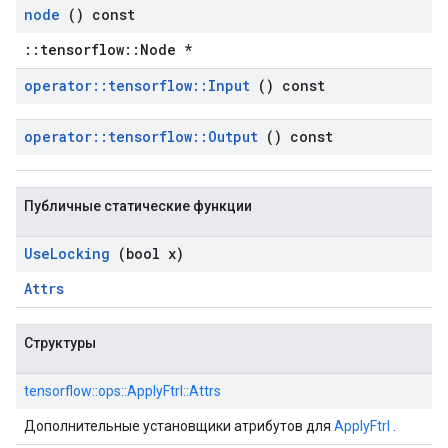
node
() const
::tensorflow::Node *
operator
::
tensorflow
::
Input
() const
operator
::
tensorflow
::
Output
() const
Публичные статические функции
Use
Locking
(bool x)
Attrs
Структуры
tensorflow::ops::ApplyFtrl::Attrs
Дополнительные установщики атрибутов для
ApplyFtrl
.