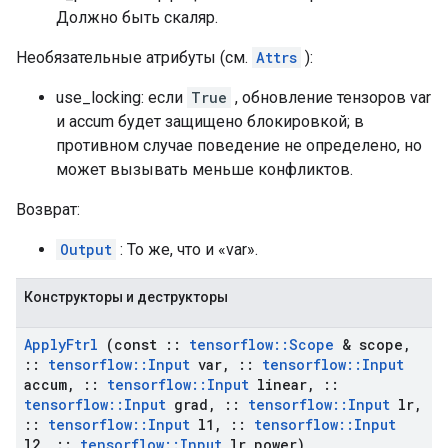
Должно быть скаляр.
Необязательные атрибуты (см.
Attrs
):
use_locking: если
True
, обновление тензоров var
и accum будет защищено блокировкой; в
противном случае поведение не определено, но
может вызывать меньше конфликтов.
Возврат:
Output
: То же, что и «var».
Конструкторы и деструкторы
Apply
Ftrl
(const
::
tensorflow
::
Scope
& scope
,
::
tensorflow
::
Input
var
,
::
tensorflow
::
Input
accum
,
::
tensorflow
::
Input
linear
,
::
tensorflow
::
Input
grad
,
::
tensorflow
::
Input
lr
,
::
tensorflow
::
Input
l1
,
::
tensorflow
::
Input
l2
,
::
tensorflow
::
Input
lr
_
power)