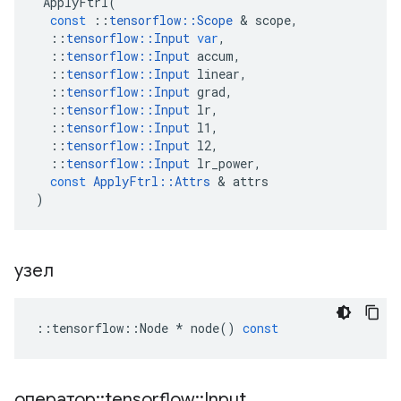
ApplyFtrl
(
const
::
tensorflow
::
Scope
&
scope
,
::
tensorflow
::
Input
var
,
::
tensorflow
::
Input
accum
,
::
tensorflow
::
Input
linear
,
::
tensorflow
::
Input
grad
,
::
tensorflow
::
Input
lr
,
::
tensorflow
::
Input
l1
,
::
tensorflow
::
Input
l2
,
::
tensorflow
::
Input
lr_power
,
const
ApplyFtrl
::
Attrs
&
attrs
)
узел
::
tensorflow
::
Node
*
node
()
const
оператор
::
tensorflow
::
Input