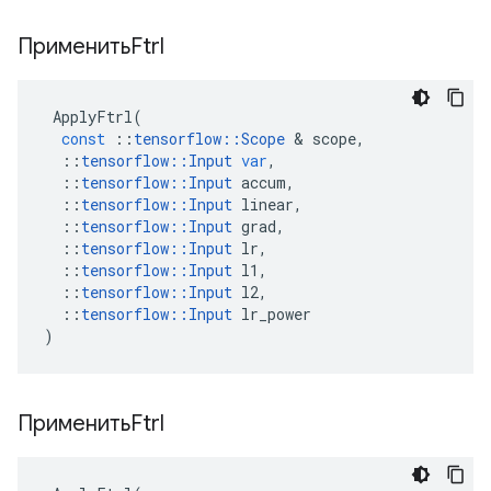
ПрименитьFtrl
ApplyFtrl
(
const
::
tensorflow
::
Scope
&
scope
,
::
tensorflow
::
Input
var
,
::
tensorflow
::
Input
accum
,
::
tensorflow
::
Input
linear
,
::
tensorflow
::
Input
grad
,
::
tensorflow
::
Input
lr
,
::
tensorflow
::
Input
l1
,
::
tensorflow
::
Input
l2
,
::
tensorflow
::
Input
lr_power
)
ПрименитьFtrl