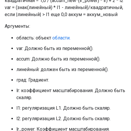
квадратичная = 1,0 / (accum_new^(lr_power) * lr) + 2 * l2
var = (знак(линейный) * l1 - линейный)/квадратичный,
если |линейный| > l1 еще 0,0 аккум = аккум_новый
Аргументы:
область: объект
области.
var: Должно быть из переменной().
accum: Должно быть из переменной().
линейный: должен быть из переменной().
град: Градиент.
lr: коэффициент масштабирования. Должно быть
скаляр.
l1: регуляризация L1. Должно быть скаляр.
l2: регуляризация L2. Должно быть скаляр.
lr_power: Коэффициент масштабирования.