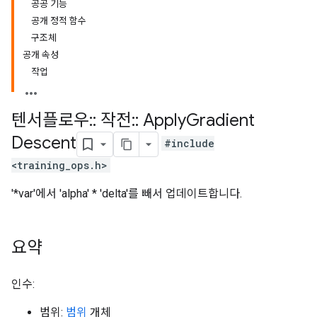
공공 기능
공개 정적 함수
구조체
공개 속성
작업
텐서플로우
::
작전
::
Apply
Gradient
Descent
#include
<training_ops.h>
'*var'에서 'alpha' * 'delta'를 빼서 업데이트합니다.
요약
인수:
범위:
범위
개체