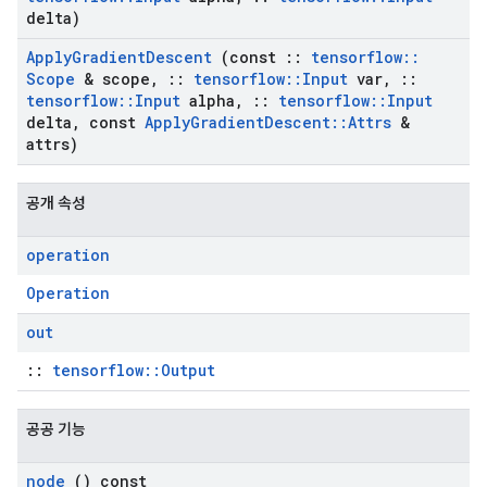
delta)
Apply
Gradient
Descent
(const
::
tensorflow
::
Scope
& scope
,
::
tensorflow
::
Input
var
,
::
tensorflow
::
Input
alpha
,
::
tensorflow
::
Input
delta
,
const
Apply
Gradient
Descent
::
Attrs
&
attrs)
공개 속성
operation
Operation
out
::
tensorflow::Output
공공 기능
node
() const