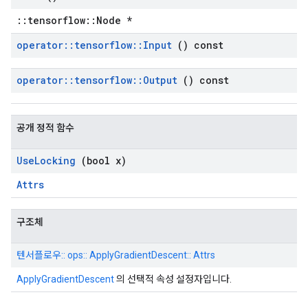
::tensorflow::Node *
operator
::
tensorflow
::
Input
() const
operator
::
tensorflow
::
Output
() const
공개 정적 함수
Use
Locking
(bool x)
Attrs
구조체
텐서플로우:: ops:: ApplyGradientDescent:: Attrs
ApplyGradientDescent
의 선택적 속성 설정자입니다.