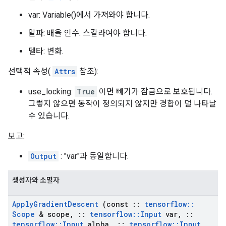
var: Variable()에서 가져와야 합니다.
알파: 배율 인수. 스칼라여야 합니다.
델타: 변화.
선택적 속성(
Attrs
참조):
use_locking:
True
이면 빼기가 잠금으로 보호됩니다.
그렇지 않으면 동작이 정의되지 않지만 경합이 덜 나타날
수 있습니다.
보고:
Output
: "var"과 동일합니다.
생성자와 소멸자
Apply
Gradient
Descent
(const
::
tensorflow
::
Scope
& scope
,
::
tensorflow
::
Input
var
,
::
tensorflow
::
Input
alpha
,
::
tensorflow
::
Input