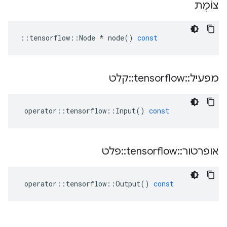
צוֹמֶת
::
tensorflow
::
Node
*
node
()
const
מפעיל
::
tensorflow
::
קלט
operator
::
tensorflow
::
Input
()
const
אופרטור
::
tensorflow
::
פלט
operator
::
tensorflow
::
Output
()
const