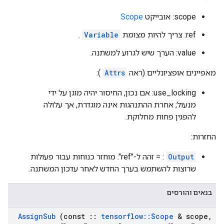
scope: אובייקט
Scope
ref: צריך להיות מצומת
Variable
.
value: הערך שיש לגרוע למשתנה.
מאפיינים אופציונליים (ראה
Attrs
):
use_locking: אם נכון, החיסור יהיה מוגן על ידי
מנעול; אחרת ההתנהגות אינה מוגדרת, אך עלולה
להפגין פחות מחלוקת.
החזרות:
Output
: = זהה ל-"ref". מוחזר כנוחות עבור פעולות
שרוצות להשתמש בערך החדש לאחר עדכון המשתנה.
בנאים והורסים
Assign
Sub
(const
::
tensorflow
::
Scope
& scope
,