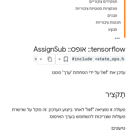
תפקידים ציבוריים
פונקציות סטטיות ציבוריות
מבנים
תכונות ציבוריות
מִבצָע
tensorflow
::
אופס
::
Assign
Sub
#include <state_ops.h>
עדכן את 'ref' על ידי הפחתת 'ערך' ממנו.
תַקצִיר
פעולה זו מוציאה "ref" לאחר ביצוע העדכון. זה מקל על שרשרת
פעולות שצריכות להשתמש בערך האיפוס.
טיעונים: