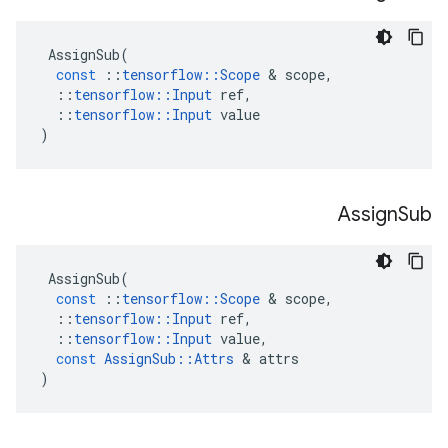
AssignSub
(
const
::
tensorflow
::
Scope
&
scope
,
::
tensorflow
::
Input
ref
,
::
tensorflow
::
Input
value
)
Assign
Sub
AssignSub
(
const
::
tensorflow
::
Scope
&
scope
,
::
tensorflow
::
Input
ref
,
::
tensorflow
::
Input
value
,
const
AssignSub
::
Attrs
&
attrs
)