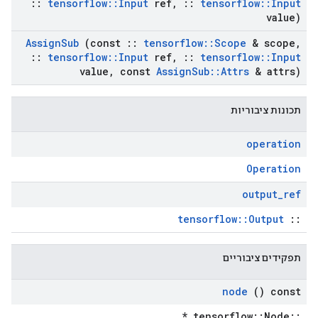
::
tensorflow
::
Input
ref
,
::
tensorflow
::
Input
value)
Assign
Sub
(const
::
tensorflow
::
Scope
& scope
,
::
tensorflow
::
Input
ref
,
::
tensorflow
::
Input
value
,
const
Assign
Sub
::
Attrs
& attrs)
תכונות ציבוריות
operation
Operation
output
_
ref
tensorflow::Output
::
תפקידים ציבוריים
node
() const
::tensorflow::Node *