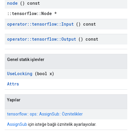
node
() const
::tensorflow::Node *
operator
::
tensorflow
::
Input
() const
operator
::
tensorflow
::
Output
() const
Genel statik işlevler
Use
Locking
(bool x)
Attrs
Yapılar
tensorflow:: ops:: AssignSub:: Öznitelikler
AssignSub
için isteğe bağlı öznitelik ayarlayıcılar.