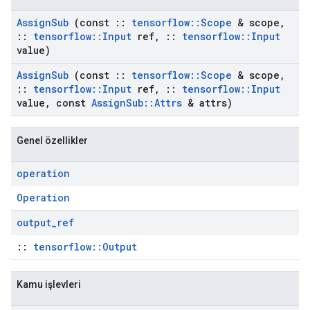
Assign
Sub
(const
::
tensorflow
::
Scope
& scope
,
::
tensorflow
::
Input
ref
,
::
tensorflow
::
Input
value)
Assign
Sub
(const
::
tensorflow
::
Scope
& scope
,
::
tensorflow
::
Input
ref
,
::
tensorflow
::
Input
value
,
const
Assign
Sub
::
Attrs
& attrs)
Genel özellikler
operation
Operation
output
_
ref
::
tensorflow::Output
Kamu işlevleri