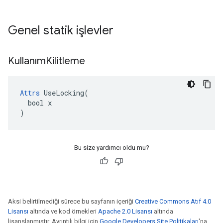
Genel statik işlevler
Kullanım
Kilitleme
Attrs
 UseLocking(

  bool x

)
Bu size yardımcı oldu mu?
Aksi belirtilmediği sürece bu sayfanın içeriği
Creative Commons Atıf 4.0
Lisansı
altında ve kod örnekleri
Apache 2.0 Lisansı
altında
lisanslanmıştır. Ayrıntılı bilgi için
Google Developers Site Politikaları
'na