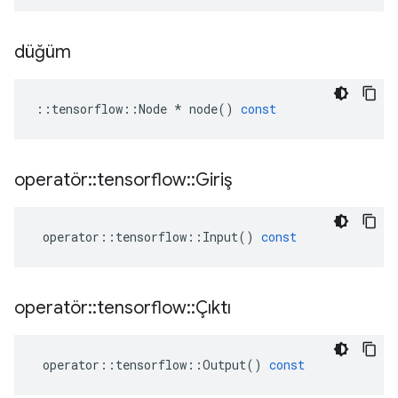
düğüm
::
tensorflow
::
Node
*
node
()
const
operatör
::
tensorflow
::
Giriş
operator
::
tensorflow
::
Input
()
const
operatör
::
tensorflow
::
Çıktı
operator
::
tensorflow
::
Output
()
const