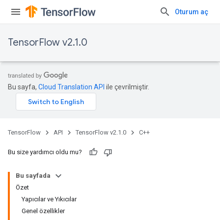
Oturum aç
TensorFlow v2.1.0
Bu sayfa,
Cloud Translation API
ile çevrilmiştir.
TensorFlow
API
TensorFlow v2.1.0
C++
Bu size yardımcı oldu mu?
Bu sayfada
Özet
Yapıcılar ve Yıkıcılar
Genel özellikler