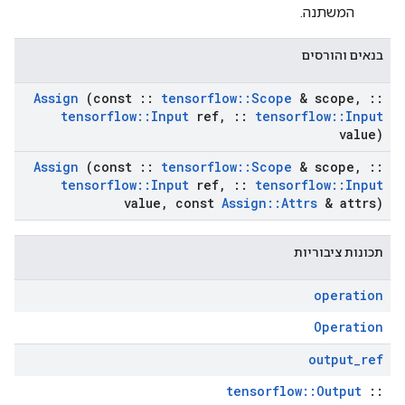
המשתנה.
בנאים והורסים
Assign
(const
::
tensorflow
::
Scope
& scope
,
::
tensorflow
::
Input
ref
,
::
tensorflow
::
Input
value)
Assign
(const
::
tensorflow
::
Scope
& scope
,
::
tensorflow
::
Input
ref
,
::
tensorflow
::
Input
value
,
const
Assign
::
Attrs
& attrs)
תכונות ציבוריות
operation
Operation
output
_
ref
tensorflow::Output
::