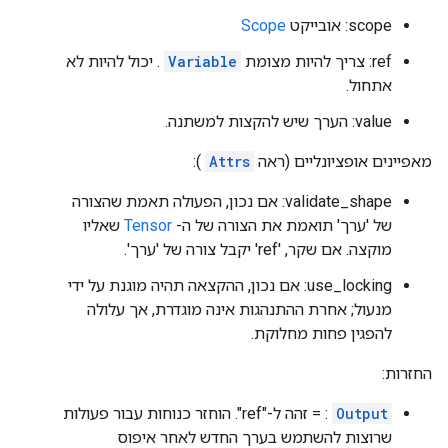
scope: אובייקט
Scope
ref: צריך להיות מצומת
Variable
. יכול להיות לא
אתחול.
value: הערך שיש להקצות למשתנה.
מאפיינים אופציונליים (ראה
Attrs
):
validate_shape: אם נכון, הפעולה תאמת שהצורה
של 'ערך' תואמת את הצורה של ה-
Tensor
שאליו
מוקצה. אם שקר, 'ref' יקבל צורה של 'ערך'.
use_locking: אם נכון, ההקצאה תהיה מוגנת על ידי
מנעול; אחרת ההתנהגות אינה מוגדרת, אך עלולה
להפגין פחות מחלוקת.
החזרות:
Output
: = זהה ל-"ref". הוחזר כנוחות עבור פעולות
שרוצות להשתמש בערך החדש לאחר איפוס