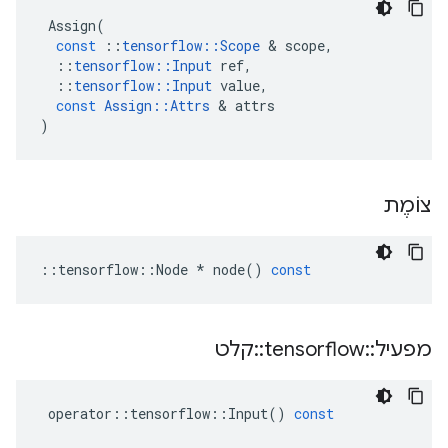
Assign
(
const
::
tensorflow
::
Scope
&
scope
,
::
tensorflow
::
Input
ref
,
::
tensorflow
::
Input
value
,
const
Assign
::
Attrs
&
attrs
)
צוֹמֶת
::
tensorflow
::
Node
*
node
()
const
מפעיל
::
tensorflow
::
קלט
operator
::
tensorflow
::
Input
()
const