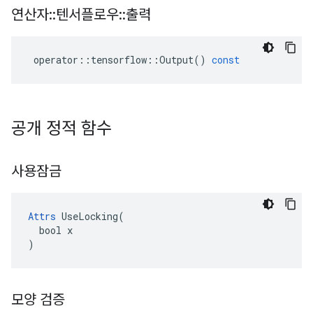
연산자
::
텐서플로우
::
출력
operator
::
tensorflow
::
Output
()
const
공개 정적 함수
사용잠금
Attrs
 UseLocking(

  bool x

)
모양 검증