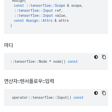
Assign
(
const
::
tensorflow
::
Scope
&
scope
,
::
tensorflow
::
Input
ref
,
::
tensorflow
::
Input
value
,
const
Assign
::
Attrs
&
attrs
)
마디
::
tensorflow
::
Node
*
node
()
const
연산자
::
텐서플로우
::
입력
operator
::
tensorflow
::
Input
()
const