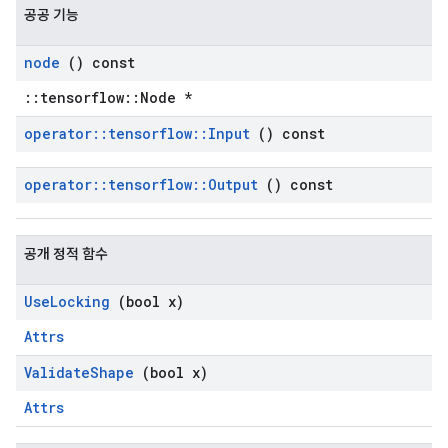
공공 기능
node
() const
::tensorflow::Node *
operator
::
tensorflow
::
Input
() const
operator
::
tensorflow
::
Output
() const
공개 정적 함수
Use
Locking
(bool x)
Attrs
Validate
Shape
(bool x)
Attrs