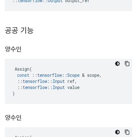
::
tensorflow::Output
 output_ref
공공 기능
양수인
Assign
(
const
::
tensorflow
::
Scope
&
scope
,
::
tensorflow
::
Input
ref
,
::
tensorflow
::
Input
value
)
양수인