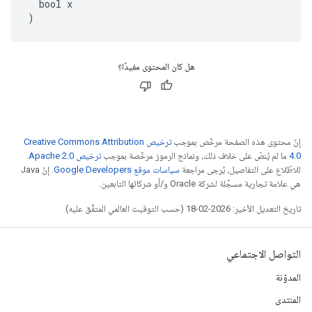
  bool x

)
هل كان المحتوى مفيدًا؟
إنّ محتوى هذه الصفحة مرخّص بموجب
ترخيص Creative Commons Attribution
4.0‏
ما لم يُنصّ على خلاف ذلك، ونماذج الرموز مرخّصة بموجب
ترخيص Apache 2.0‏
.
للاطّلاع على التفاصيل، يُرجى مراجعة
سياسات موقع Google Developers‏
. إنّ Java
هي علامة تجارية مسجَّلة لشركة Oracle و/أو شركائها التابعين.
تاريخ التعديل الأخير: 2026-02-18 (حسب التوقيت العالمي المتفَّق عليه)
التواصل الاجتماعي
المدوّنة
المنتدى