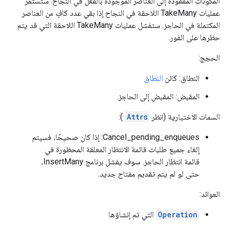
المكونات المفقودة إلى العناصر الموجودة بالفعل في النجاح. ستستمر
عمليات TakeMany اللاحقة في النجاح إذا بقي عدد كافٍ من العناصر
المكتملة في الحاجز. ستفشل عمليات TakeMany اللاحقة التي قد يتم
حظرها على الفور.
الحجج:
النطاق: كائن
النطاق
المقبض: المقبض إلى الحاجز.
السمات الاختيارية (انظر
Attrs
):
Cancel_pending_enqueues: إذا كان صحيحًا، فسيتم
إلغاء جميع طلبات قائمة الانتظار المعلقة المحظورة في
قائمة انتظار الحاجز. سوف يفشل برنامج InsertMany،
حتى لو لم يتم تقديم مفتاح جديد.
العوائد:
Operation
التي تم إنشاؤها