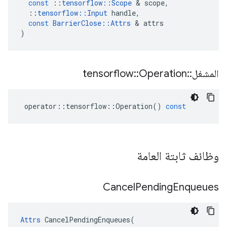
const
::
tensorflow
::
Scope
&
scope
,
::
tensorflow
::
Input
handle
,
const
BarrierClose
::
Attrs
&
attrs
)
المشغل
::
Operation
::
tensorflow
operator
::
tensorflow
::
Operation
()
const
وظائف ثابتة العامة
Cancel
Pending
Enqueues
Attrs
 CancelPendingEnqueues(
