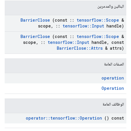
البنائين والمدمرين
Barrier
Close
(const
::
tensorflow
::
Scope
&
scope
,
::
tensorflow
::
Input
handle)
Barrier
Close
(const
::
tensorflow
::
Scope
&
scope
,
::
tensorflow
::
Input
handle
,
const
Barrier
Close
::
Attrs
& attrs)
الصفات العامة
operation
Operation
الوظائف العامة
operator
::
tensorflow
::
Operation
() const