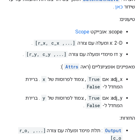
שידור
כאן
.
טיעונים:
scope: אובייקט
Scope
x: 2-D ומעלה עם צורה
[..., r_x, c_x]
.
y: דו מימדי ומעלה עם צורה
[..., r_y, c_y]
.
מאפיינים אופציונליים (ראה
Attrs
):
adj_x: אם
True
, צמוד לפרוסות של
x
. ברירת
המחדל ל-
False
.
adj_y: אם
True
, צמוד לפרוסות של
y
. ברירת
המחדל ל-
False
.
החזרות:
Output
: תלת מימד ומעלה עם צורה
[..., r_o,
c_o]