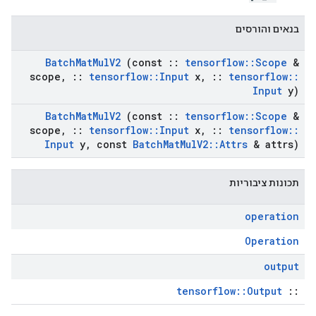
בנאים והורסים
Batch
Mat
Mul
V2
(const
::
tensorflow
::
Scope
&
scope
,
::
tensorflow
::
Input
x
,
::
tensorflow
::
Input
y)
Batch
Mat
Mul
V2
(const
::
tensorflow
::
Scope
&
scope
,
::
tensorflow
::
Input
x
,
::
tensorflow
::
Input
y
,
const
Batch
Mat
Mul
V2
::
Attrs
& attrs)
תכונות ציבוריות
operation
Operation
output
tensorflow::Output
::