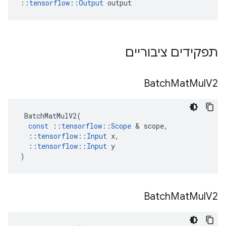
::
tensorflow::Output
 output
תפקידים ציבוריים
Batch
Mat
Mul
V2
BatchMatMulV2
(
const
::
tensorflow
::
Scope
&
scope
,
::
tensorflow
::
Input
x
,
::
tensorflow
::
Input
y
)
Batch
Mat
Mul
V2