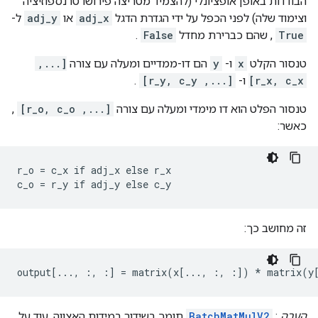
הבודדות באופן אופציונלי (להצמיד מטריצה ​​פירושו טרנספוזיציה
וצימוד שלה) לפני הכפל על ידי הגדרת הדגל
adj_x
או
adj_y
ל-
True
, שהם כברירת מחדל
False
.
טנסור הקלט
x
ו-
y
הם דו-ממדיים ומעלה עם צורה
[...,
r_x, c_x]
ו-
[..., r_y, c_y]
.
טנסור הפלט הוא דו מימדי ומעלה עם צורה
[..., r_o, c_o]
,
כאשר:
r_o = c_x if adj_x else r_x

c_o = r_y if adj_y else c_y
זה מחושב כך:
output[..., :, :] = matrix(x[..., :, :]) * matrix(y
הערה
:
BatchMatMulV2
תומך בשידור במידות האצווה. עוד על