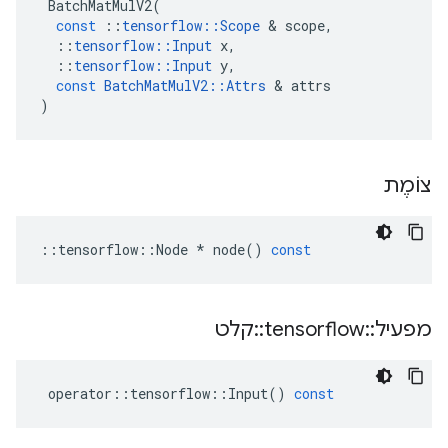
BatchMatMulV2
(
const
::
tensorflow
::
Scope
&
scope
,
::
tensorflow
::
Input
x
,
::
tensorflow
::
Input
y
,
const
BatchMatMulV2
::
Attrs
&
attrs
)
צוֹמֶת
::
tensorflow
::
Node
*
node
()
const
מפעיל
::
tensorflow
::
קלט
operator
::
tensorflow
::
Input
()
const