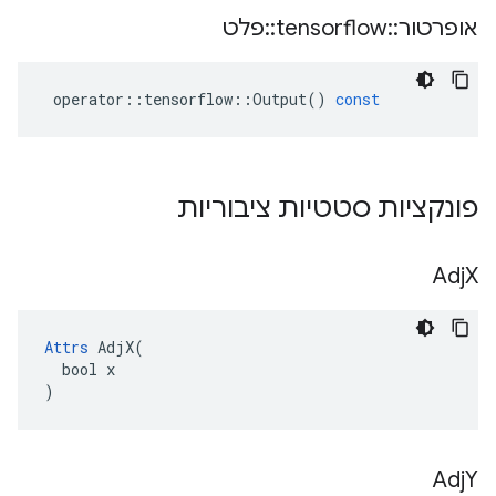
אופרטור
::
tensorflow
::
פלט
operator
::
tensorflow
::
Output
()
const
פונקציות סטטיות ציבוריות
Adj
X
Attrs
 AdjX(

  bool x

)
Adj
Y