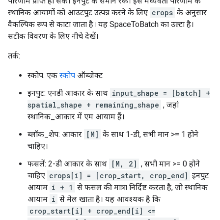
परिणाम प्राप्त हो सके। इनपुट के समान रैंक। इस मध्यवर्ती परिणाम के
स्थानिक आयामों को आउटपुट उत्पन्न करने के लिए
crops
के अनुसार
वैकल्पिक रूप से काटा जाता है। यह SpaceToBatch का उल्टा है।
सटीक विवरण के लिए नीचे देखें।
तर्क:
स्कोप: एक
स्कोप
ऑब्जेक्ट
इनपुट: एनडी आकार के साथ
input_shape = [batch] +
spatial_shape + remaining_shape
, जहां
स्थानिक_आकार में एम आयाम हैं।
ब्लॉक_शेप: आकार
[M]
के साथ 1-डी, सभी मान >= 1 होने
चाहिए।
फसलें: 2-डी आकार के साथ
[M, 2]
, सभी मान >= 0 होने
चाहिए
crops[i] = [crop_start, crop_end]
इनपुट
आयाम
i + 1
से फसल की मात्रा निर्दिष्ट करता है, जो स्थानिक
आयाम
i
से मेल खाता है। यह आवश्यक है कि
crop_start[i] + crop_end[i] <=