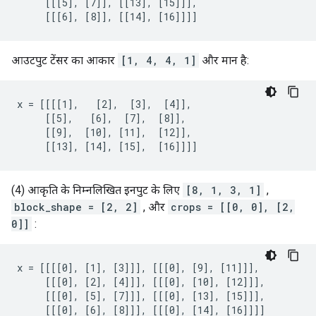
     [[[5], [7]], [[13], [15]]],

     [[[6], [8]], [[14], [16]]]]
आउटपुट टेंसर का आकार
[1, 4, 4, 1]
और मान है:
x = [[[[1],   [2],  [3],  [4]],

     [[5],   [6],  [7],  [8]],

     [[9],  [10], [11],  [12]],

     [[13], [14], [15],  [16]]]]
(4) आकृति के निम्नलिखित इनपुट के लिए
[8, 1, 3, 1]
,
block_shape = [2, 2]
, और
crops = [[0, 0], [2,
0]]
:
x = [[[[0], [1], [3]]], [[[0], [9], [11]]],

     [[[0], [2], [4]]], [[[0], [10], [12]]],

     [[[0], [5], [7]]], [[[0], [13], [15]]],

     [[[0], [6], [8]]], [[[0], [14], [16]]]]