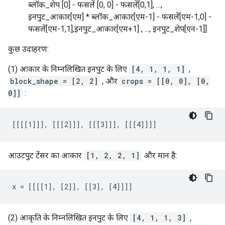
ब्लॉक_शेप [0] - फसलें [0, 0] - फसलें[0,1], ...,
इनपुट_आकार[एम] * ब्लॉक_आकार[एम-1] - फसलें[एम-1,0] -
फसलें[एम-1,1],इनपुट_आकार[एम+1] , ..., इनपुट_शेप[एन-1]]
कुछ उदाहरण:
(1) आकार के निम्नलिखित इनपुट के लिए
[4, 1, 1, 1]
,
block_shape = [2, 2]
, और
crops = [[0, 0], [0,
0]]
:
[[[[1]]], [[[2]]], [[[3]]], [[[4]]]]
आउटपुट टेंसर का आकार
[1, 2, 2, 1]
और मान है:
x = [[[[1], [2]], [[3], [4]]]]
(2) आकृति के निम्नलिखित इनपुट के लिए
[4, 1, 1, 3]
,