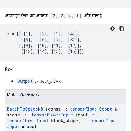
आउटपुट टेंसर का आकार
[2, 2, 4, 1]
और मान है:
x = [[[[1],   [2],  [3],  [4]],

      [[5],   [6],  [7],  [8]]],

     [[[9],  [10], [11],  [12]],

      [[13], [14], [15],  [16]]]]
रिटर्न:
Output
: आउटपुट टेंसर.
निर्माता और विध्वंसक
Batch
To
Space
ND
(const
::
tensorflow
::
Scope
&
scope
,
::
tensorflow
::
Input
input
,
::
tensorflow
::
Input
block
_
shape
,
::
tensorflow
::
Input
crops)