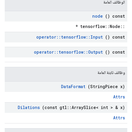
الوظائف العامة
node
() const
::tensorflow::Node *
operator
::
tensorflow
::
Input
() const
operator
::
tensorflow
::
Output
() const
وظائف ثابتة العامة
Data
Format
(String
Piece x)
Attrs
Dilations
(const gtl
::
Array
Slice< int > & x)
Attrs