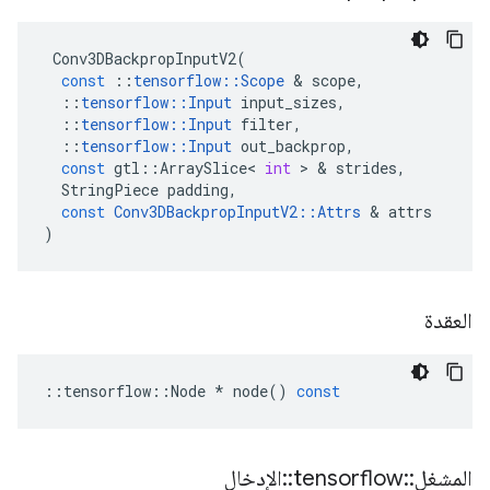
Conv3DBackpropInputV2
(
const
::
tensorflow
::
Scope
&
scope
,
::
tensorflow
::
Input
input_sizes
,
::
tensorflow
::
Input
filter
,
::
tensorflow
::
Input
out_backprop
,
const
gtl
::
ArraySlice
<
int
>
&
strides
,
StringPiece
padding
,
const
Conv3DBackpropInputV2
::
Attrs
&
attrs
)
العقدة
::
tensorflow
::
Node
*
node
()
const
المشغل
::
tensorflow
::
الإدخال