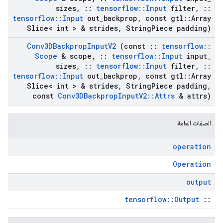
sizes
,
::
tensorflow
::
Input
filter
,
::
tensorflow
::
Input
out
_
backprop
,
const gtl
::
Array
Slice< int > & strides
,
String
Piece padding)
Conv3DBackprop
Input
V2
(const
::
tensorflow
::
Scope
& scope
,
::
tensorflow
::
Input
input
_
sizes
,
::
tensorflow
::
Input
filter
,
::
tensorflow
::
Input
out
_
backprop
,
const gtl
::
Array
Slice< int > & strides
,
String
Piece padding
,
const
Conv3DBackprop
Input
V2
::
Attrs
& attrs)
الصفات العامة
operation
Operation
output
tensorflow::Output
::