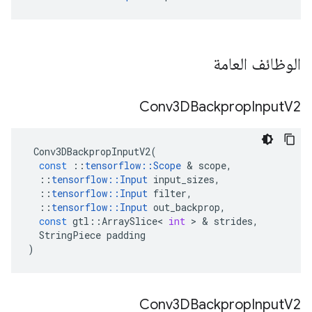
الوظائف العامة
Conv3DBackprop
Input
V2
Conv3DBackpropInputV2
(
const
::
tensorflow
::
Scope
&
scope
,
::
tensorflow
::
Input
input_sizes
,
::
tensorflow
::
Input
filter
,
::
tensorflow
::
Input
out_backprop
,
const
gtl
::
ArraySlice
<
int
>
&
strides
,
StringPiece
padding
)
Conv3DBackprop
Input
V2