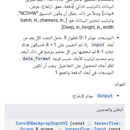
البيانات بالترتيب التالي: [دُفعة، عمق، ارتفاع، عرض،
قنوات]. وبدلاً من ذلك، يمكن أن يكون التنسيق "NCDHW"،
وترتيب تخزين البيانات هو: [batch, in_channels, in_
Deep, in_height, in_width].
التوسعات: موتر 1-D للطول 5. عامل التمدد لكل بعد من
أبعاد
input
. إذا تم التعيين على k > 1، فسيكون هناك
خلايا k-1 تم تخطيها بين كل عنصر مرشح في ذلك البعد.
يتم تحديد ترتيب الأبعاد حسب قيمة
data_format
،
انظر أعلاه للحصول على التفاصيل. يجب أن تكون
التوسعات في أبعاد الدفعة والعمق 1.
العوائد:
Output
: موتر الإخراج.
البنائين والمدمرين
Conv3DBackprop
Input
V2
(const
::
tensorflow
::
Scope
& scope
,
::
tensorflow
::
Input
input
_