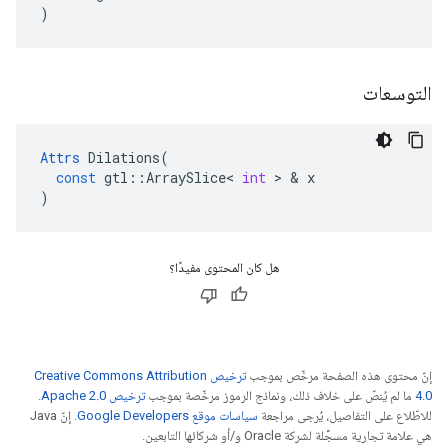
)
التوسعات
Attrs
Dilations
(
const
gtl
::
ArraySlice
<
int
>
&
x
)
هل كان المحتوى مفيدًا؟
إنّ محتوى هذه الصفحة مرخّص بموجب
ترخيص Creative Commons Attribution
4.0‏
ما لم يُنصّ على خلاف ذلك، ونماذج الرموز مرخّصة بموجب
ترخيص Apache 2.0‏
.
للاطّلاع على التفاصيل، يُرجى مراجعة
سياسات موقع Google Developers‏
. إنّ Java
هي علامة تجارية مسجَّلة لشركة Oracle و/أو شركائها التابعين.