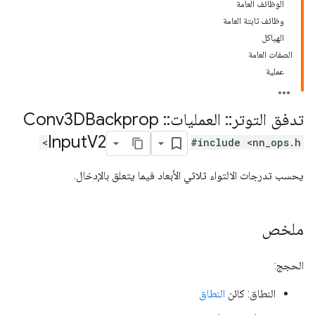
الوظائف العامة
وظائف ثابتة العامة
الهياكل
الصفات العامة
عملية
تدفق التوتر
::
العمليات
::
Conv3DBackprop
Input
V2
#include <nn_ops.h>
يحسب تدرجات الالتواء ثلاثي الأبعاد فيما يتعلق بالإدخال.
ملخص
الحجج:
النطاق: كائن
النطاق