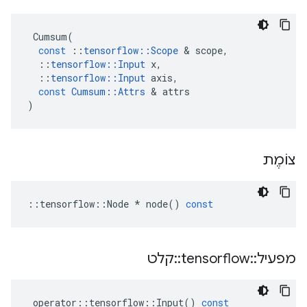
Cumsum
(
const
::
tensorflow
::
Scope
&
scope
,
::
tensorflow
::
Input
x
,
::
tensorflow
::
Input
axis
,
const
Cumsum
::
Attrs
&
attrs
)
צוֹמֶת
::
tensorflow
::
Node
*
node
()
const
מפעיל
::
tensorflow
::
קלט
operator
::
tensorflow
::
Input
()
const