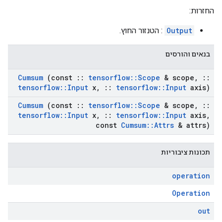
החזרות:
Output
: הטנזור החוץ.
בנאים והורסים
Cumsum
(const
::
tensorflow
::
Scope
& scope
,
::
tensorflow
::
Input
x
,
::
tensorflow
::
Input
axis)
Cumsum
(const
::
tensorflow
::
Scope
& scope
,
::
tensorflow
::
Input
x
,
::
tensorflow
::
Input
axis
,
const
Cumsum
::
Attrs
& attrs)
תכונות ציבוריות
operation
Operation
out