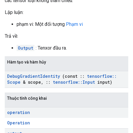
các tensor loại không tham chiếu.
Lập luận:
phạm vi: Một đối tượng
Phạm vi
Trả về:
Output
: Tenxor đầu ra.
Hàm tạo và hàm hủy
Debug
Gradient
Identity
(const
::
tensorflow
::
Scope
& scope
,
::
tensorflow
::
Input
input)
Thuộc tính công khai
operation
Operation