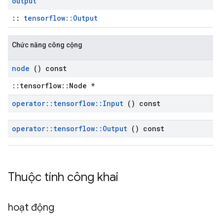
output
::
tensorflow::Output
Chức năng công cộng
node
() const
::tensorflow::Node *
operator
::
tensorflow
::
Input
() const
operator
::
tensorflow
::
Output
() const
Thuộc tính công khai
hoạt động