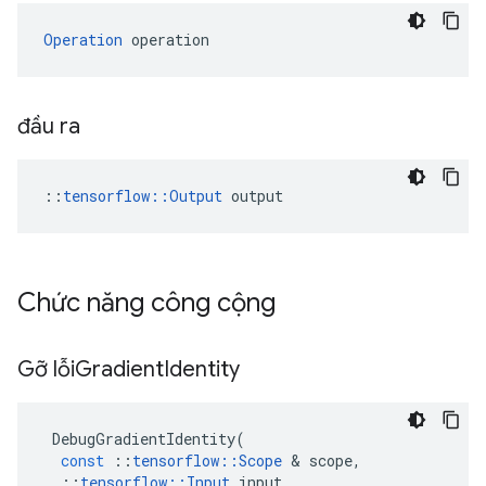
Operation
 operation
đầu ra
::
tensorflow::Output
 output
Chức năng công cộng
Gỡ lỗi
Gradient
Identity
DebugGradientIdentity
(
const
::
tensorflow
::
Scope
&
scope
,
::
tensorflow
::
Input
input