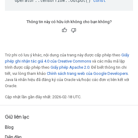
operator
::
tensorflow
::
Output
()
const
Thông tin này có hữu ích không cho bạn không?
Trừ phi có lưu ý khác, nội dung của trang này được cấp phép theo
Giấy
phép ghi nhận tác giả 4.0 của Creative Commons
và các mẫu mã lập
trình được cấp phép theo
Giấy phép Apache 2.0
. Để biết thông tin chi
tiết, vui lòng tham khảo
Chính sách trang web của Google Developers
.
Java là nhãn hiệu đã đăng ký của Oracle và/hoặc các đơn vị liên kết với
Oracle.
Cập nhật lần gần đây nhất: 2026-02-18 UTC.
Giữ liên lạc
Blog
Diễn đàn