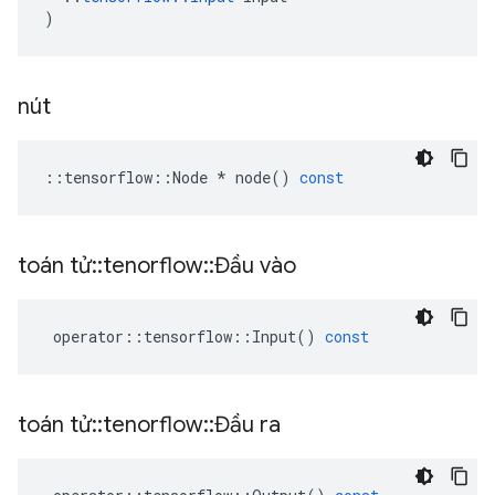
)
nút
::
tensorflow
::
Node
*
node
()
const
toán tử
::
tenorflow
::
Đầu vào
operator
::
tensorflow
::
Input
()
const
toán tử
::
tenorflow
::
Đầu ra