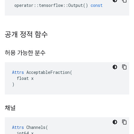
operator
::
tensorflow
::
Output
()
const
공개 정적 함수
허용 가능한 분수
Attrs
 AcceptableFraction(

  float x

)
채널
Attrs
 Channels(

  int64 x
