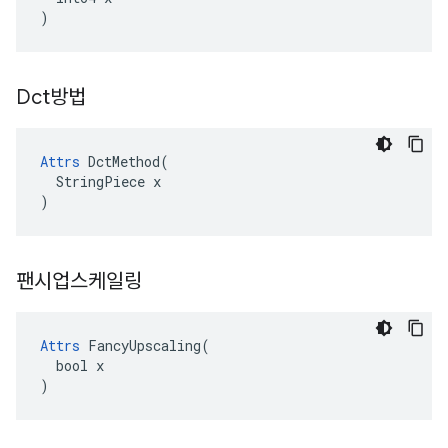
)
Dct방법
Attrs
 DctMethod(

  StringPiece x

)
팬시업스케일링
Attrs
 FancyUpscaling(

  bool x

)