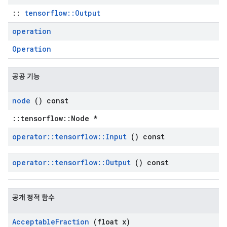
::
tensorflow::Output
operation
Operation
공공 기능
node
() const
::tensorflow::Node *
operator
::
tensorflow
::
Input
() const
operator
::
tensorflow
::
Output
() const
공개 정적 함수
Acceptable
Fraction
(float x)