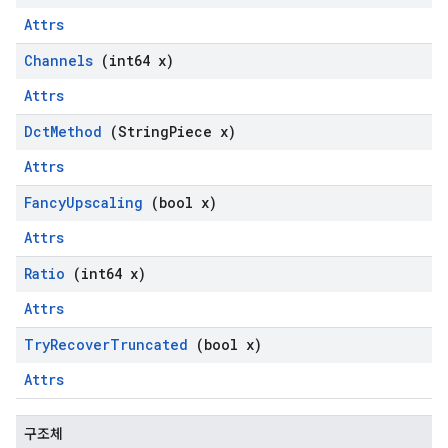
Attrs
Channels
(int64 x)
Attrs
Dct
Method
(String
Piece x)
Attrs
Fancy
Upscaling
(bool x)
Attrs
Ratio
(int64 x)
Attrs
Try
Recover
Truncated
(bool x)
Attrs
구조체