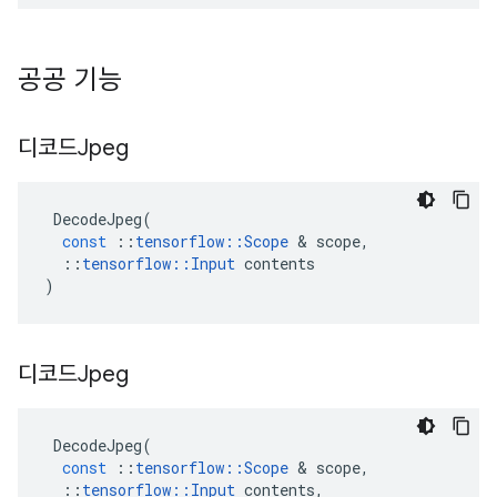
공공 기능
디코드Jpeg
DecodeJpeg
(
const
::
tensorflow
::
Scope
&
scope
,
::
tensorflow
::
Input
contents
)
디코드Jpeg
DecodeJpeg
(
const
::
tensorflow
::
Scope
&
scope
,
::
tensorflow
::
Input
contents
,