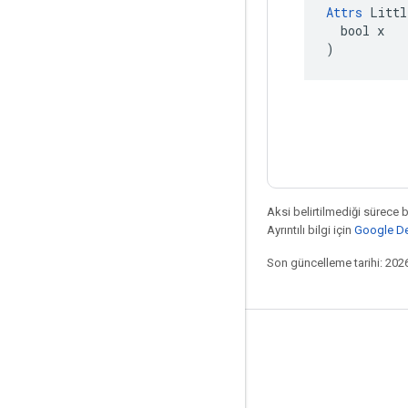
Attrs
 Littl
  bool x

)
Aksi belirtilmediği sürece 
Ayrıntılı bilgi için
Google Dev
Son güncelleme tarihi: 202
Bağlı kalma
Blog
Forum