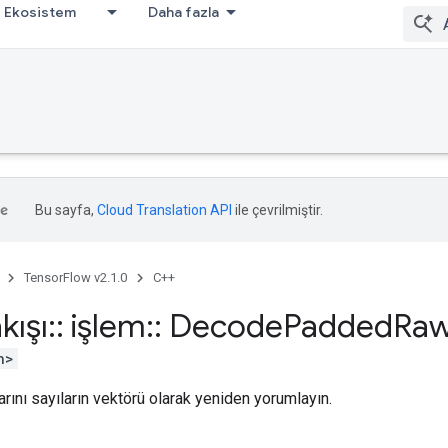
Ekosistem
Daha fazla
Bu sayfa,
Cloud Translation API
ile çevrilmiştir.
TensorFlow v2.1.0
C++
kışı
::
işlem
::
Decode
Padded
Ra
h>
arını sayıların vektörü olarak yeniden yorumlayın.