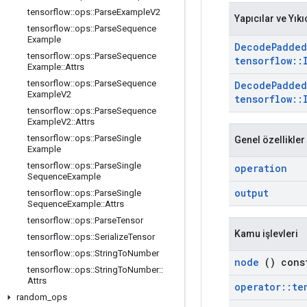
tensorflow
::
ops
::
Parse
Example
V2
Yapıcılar ve Yıkı
tensorflow
::
ops
::
Parse
Sequence
Example
Decode
Padded
tensorflow
::
ops
::
Parse
Sequence
tensorflow
::
Example
::
Attrs
tensorflow
::
ops
::
Parse
Sequence
Decode
Padded
Example
V2
tensorflow
::
tensorflow
::
ops
::
Parse
Sequence
Example
V2
::
Attrs
tensorflow
::
ops
::
Parse
Single
Genel özellikler
Example
tensorflow
::
ops
::
Parse
Single
operation
Sequence
Example
output
tensorflow
::
ops
::
Parse
Single
Sequence
Example
::
Attrs
tensorflow
::
ops
::
Parse
Tensor
Kamu işlevleri
tensorflow
::
ops
::
Serialize
Tensor
tensorflow
::
ops
::
String
To
Number
node
() cons
tensorflow
::
ops
::
String
To
Number
::
Attrs
operator
::
te
random
_
ops