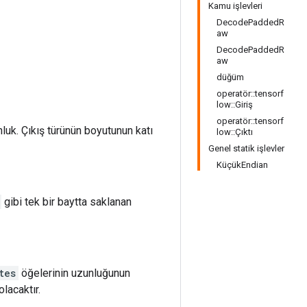
Kamu işlevleri
DecodePaddedR
aw
DecodePaddedR
aw
düğüm
operatör::tensorf
low::Giriş
operatör::tensorf
luk. Çıkış türünün boyutunun katı
low::Çıktı
Genel statik işlevler
KüçükEndian
gibi tek bir baytta saklanan
tes
öğelerinin uzunluğunun
lacaktır.