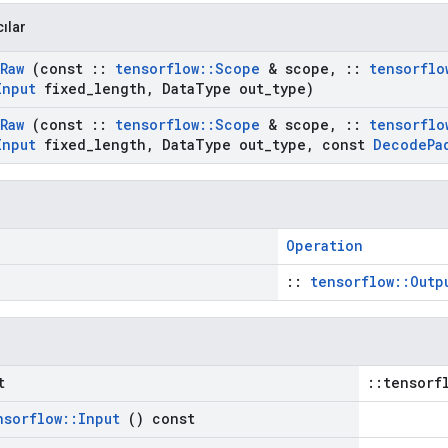
cılar
Raw
(const
::
tensorflow
::
Scope
& scope
,
::
tensorflo
Input
fixed
_
length
,
Data
Type out
_
type)
Raw
(const
::
tensorflow
::
Scope
& scope
,
::
tensorflo
Input
fixed
_
length
,
Data
Type out
_
type
,
const
Decode
Pa
Operation
::
tensorflow::Outp
t
::tensorf
nsorflow
::
Input
() const