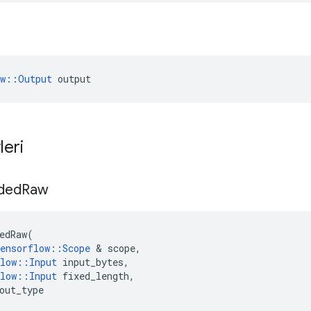
ow::Output
 output
leri
ded
Raw
edRaw
(
ensorflow
::
Scope
&
scope
,
low
::
Input
input_bytes
,
low
::
Input
fixed_length
,
out_type