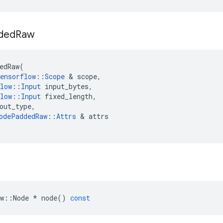
ded
Raw
edRaw
(
ensorflow
::
Scope
&
scope
,
low
::
Input
input_bytes
,
low
::
Input
fixed_length
,
out_type
,
odePaddedRaw
::
Attrs
&
attrs
w
::
Node
*
node
()
const