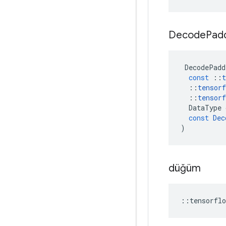
Decode
Pad
DecodePadd
const
::
t
::
tensorf
::
tensorf
DataType
const
Dec
)
düğüm
::
tensorflo