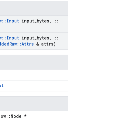
w
::
Input
input
_
bytes
,
::
w
::
Input
input
_
bytes
,
::
dded
Raw
::
Attrs
& attrs)
ut
low::Node *