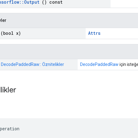
nsorflow
::
Output
() const
vler
(bool x)
Attrs
:: DecodePaddedRaw:: Öznitelikler
DecodePaddedRaw
için isteğe
likler
peration