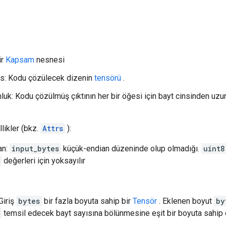
ir
Kapsam
nesnesi
es: Kodu çözülecek dizenin
tensörü
.
luk: Kodu çözülmüş çıktının her bir öğesi için bayt cinsinden uzun
likler (bkz.
Attrs
):
an:
input_bytes
küçük-endian düzeninde olup olmadığı.
uint8
değerleri için yoksayılır
Giriş
bytes
bir fazla boyuta sahip bir
Tensör
. Eklenen boyut
by
temsil edecek bayt sayısına bölünmesine eşit bir boyuta sahip o