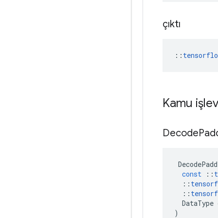
çıktı
::
tensorfl
Kamu işlev
Decode
Pad
DecodePadd
const
::
t
::
tensorf
::
tensorf
DataType
)