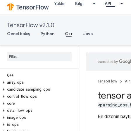
Yükle
Bilgi
API
TensorFlow v2.1.0
Genel bakış
Python
C++
Java
C++
TensorFlow
API
array
_
ops
candidate
_
sampling
_
ops
tensor a
control
_
flow
_
ops
core
<parsing_ops.
data
_
flow
_
ops
Bir dizenin baytl
image
_
ops
io
_
ops