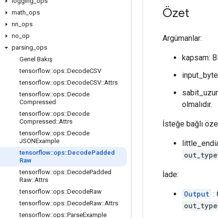
logging
_
ops
Özet
math
_
ops
nn
_
ops
no
_
op
Argümanlar:
parsing
_
ops
kapsam: B
Genel Bakış
tensorflow
::
ops
::
Decode
CSV
input_byt
tensorflow
::
ops
::
Decode
CSV
::
Attrs
sabit_uzun
tensorflow
::
ops
::
Decode
Compressed
olmalıdır.
tensorflow
::
ops
::
Decode
Compressed
::
Attrs
İsteğe bağlı özel
tensorflow
::
ops
::
Decode
JSONExample
little_endi
tensorflow
::
ops
::
Decode
Padded
out_type
Raw
tensorflow
::
ops
::
Decode
Padded
İade:
Raw
::
Attrs
tensorflow
::
ops
::
Decode
Raw
Output
: 
tensorflow
::
ops
::
Decode
Raw
::
Attrs
out_type
tensorflow
::
ops
::
Parse
Example