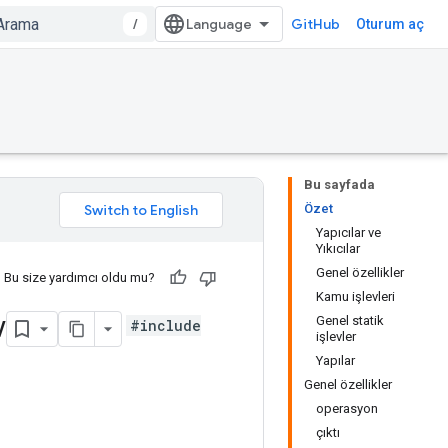
/
GitHub
Oturum aç
Bu sayfada
Özet
Yapıcılar ve
Yıkıcılar
Genel özellikler
Bu size yardımcı oldu mu?
Kamu işlevleri
w
Genel statik
#include
işlevler
Yapılar
Genel özellikler
operasyon
çıktı