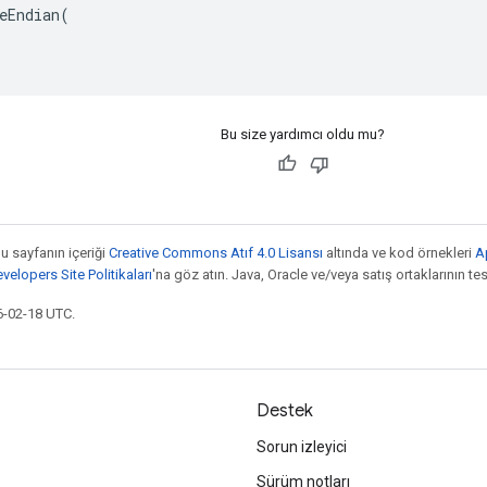
eEndian(

Bu size yardımcı oldu mu?
bu sayfanın içeriği
Creative Commons Atıf 4.0 Lisansı
altında ve kod örnekleri
A
elopers Site Politikaları
'na göz atın. Java, Oracle ve/veya satış ortaklarının tesc
6-02-18 UTC.
Destek
Sorun izleyici
Sürüm notları