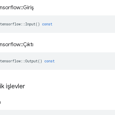
nsorflow
::
Giriş
tensorflow
::
Input
()
const
nsorflow
::
Çıktı
tensorflow
::
Output
()
const
ik işlevler
n