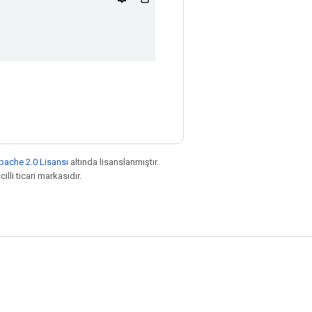
pache 2.0 Lisansı
altında lisanslanmıştır.
illi ticari markasıdır.