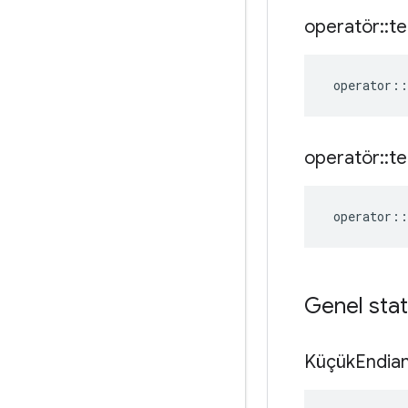
operatör
::
te
operator
::
operatör
::
te
operator
::
Genel stat
Küçük
Endia