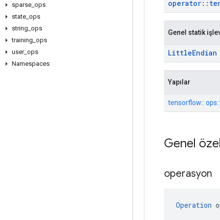
operator
::
te
sparse
_
ops
state
_
ops
string
_
ops
Genel statik işle
training
_
ops
Little
Endian
user
_
ops
Namespaces
Yapılar
tensorflow:: ops
Genel özel
operasyon
Operation
 o