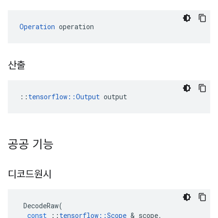
Operation
 operation
산출
::
tensorflow::Output
 output
공공 기능
디코드원시
DecodeRaw
(
const
::
tensorflow
::
Scope
&
scope
,