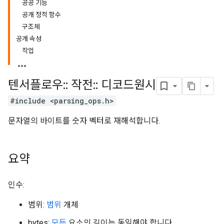
공공 기능
공개 정적 함수
구조체
공개 속성
작업
텐서플로우
::
작전
::
디코드원시
#include <parsing_ops.h>
문자열의 바이트를 숫자 벡터로 재해석합니다.
요약
인수:
범위:
범위
개체
bytes:
모든
요소의 길이는 동일해야 합니다.