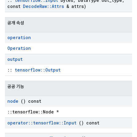
::
tensorflow
::
Input
bytes
,
Data
Type out
_
type
,
const
Decode
Raw
::
Attrs
& attrs)
공개 속성
operation
Operation
output
::
tensorflow::Output
공공 기능
node
() const
::tensorflow::Node *
operator
::
tensorflow
::
Input
() const