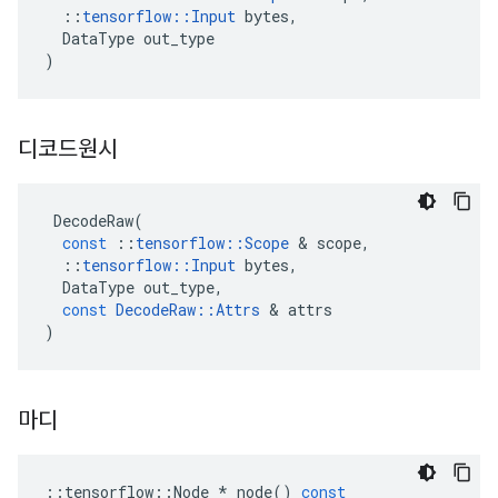
::
tensorflow
::
Input
bytes
,
DataType
out_type
)
디코드원시
DecodeRaw
(
const
::
tensorflow
::
Scope
&
scope
,
::
tensorflow
::
Input
bytes
,
DataType
out_type
,
const
DecodeRaw
::
Attrs
&
attrs
)
마디
::
tensorflow
::
Node
*
node
()
const