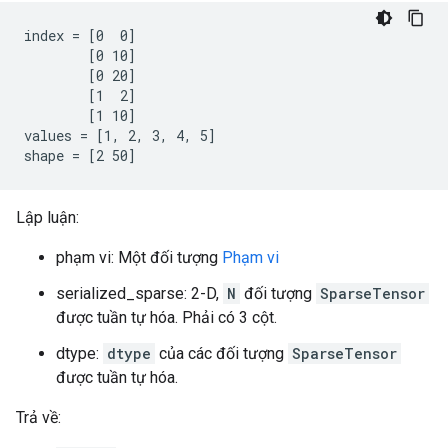
index = [0  0]

        [0 10]

        [0 20]

        [1  2]

        [1 10]

values = [1, 2, 3, 4, 5]

shape = [2 50]
Lập luận:
phạm vi: Một đối tượng
Phạm vi
serialized_sparse: 2-D,
N
đối tượng
SparseTensor
được tuần tự hóa. Phải có 3 cột.
dtype:
dtype
của các đối tượng
SparseTensor
được tuần tự hóa.
Trả về: