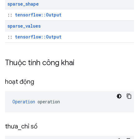
sparse
_
shape
::
tensorflow::Output
sparse
_
values
::
tensorflow::Output
Thuộc tính công khai
hoạt động
Operation
 operation
thưa
_
chỉ số