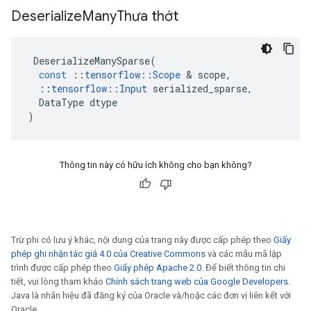
Deserialize
Many
Thưa thớt
DeserializeManySparse
(
const
::
tensorflow
::
Scope
&
scope
,
::
tensorflow
::
Input
serialized_sparse
,
DataType
dtype
)
Thông tin này có hữu ích không cho bạn không?
Trừ phi có lưu ý khác, nội dung của trang này được cấp phép theo
Giấy
phép ghi nhận tác giả 4.0 của Creative Commons
và các mẫu mã lập
trình được cấp phép theo
Giấy phép Apache 2.0
. Để biết thông tin chi
tiết, vui lòng tham khảo
Chính sách trang web của Google Developers
.
Java là nhãn hiệu đã đăng ký của Oracle và/hoặc các đơn vị liên kết với
Oracle.