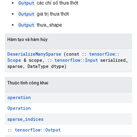
Output
các chỉ số thưa thớt
Output
giá trị thưa thớt
Output
thưa_shape
Hàm tạo và hàm hủy
Deserialize
Many
Sparse
(const
::
tensorflow
::
Scope
& scope
,
::
tensorflow
::
Input
serialized
_
sparse
,
Data
Type dtype)
Thuộc tính công khai
operation
Operation
sparse
_
indices
::
tensorflow::Output