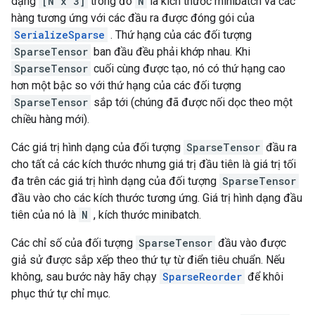
dạng
[N x 3]
trong đó
N
là kích thước minibatch và các
hàng tương ứng với các đầu ra được đóng gói của
SerializeSparse
. Thứ hạng của các đối tượng
SparseTensor
ban đầu đều phải khớp nhau. Khi
SparseTensor
cuối cùng được tạo, nó có thứ hạng cao
hơn một bậc so với thứ hạng của các đối tượng
SparseTensor
sắp tới (chúng đã được nối dọc theo một
chiều hàng mới).
Các giá trị hình dạng của đối tượng
SparseTensor
đầu ra
cho tất cả các kích thước nhưng giá trị đầu tiên là giá trị tối
đa trên các giá trị hình dạng của đối tượng
SparseTensor
đầu vào cho các kích thước tương ứng. Giá trị hình dạng đầu
tiên của nó là
N
, kích thước minibatch.
Các chỉ số của đối tượng
SparseTensor
đầu vào được
giả sử được sắp xếp theo thứ tự từ điển tiêu chuẩn. Nếu
không, sau bước này hãy chạy
SparseReorder
để khôi
phục thứ tự chỉ mục.