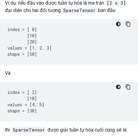
Ví dụ: nếu đầu vào được tuần tự hóa là ma trận
[2 x 3]
đại diện cho hai đối tượng
SparseTensor
ban đầu:
index = [ 0]

        [10]

        [20]

values = [1, 2, 3]

shape = [50]
Và
index = [ 2]

        [10]

values = [4, 5]

shape = [30]
thì
SparseTensor
được giải tuần tự hóa cuối cùng sẽ là: