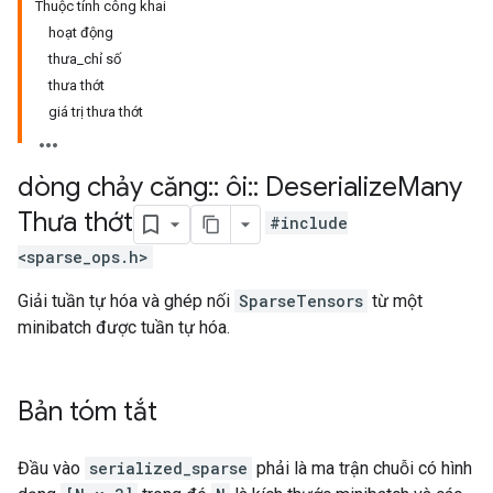
Thuộc tính công khai
hoạt động
thưa_chỉ số
thưa thớt
giá trị thưa thớt
dòng chảy căng
::
ôi
::
Deserialize
Many
Thưa thớt
#include
<sparse_ops.h>
Giải tuần tự hóa và ghép nối
SparseTensors
từ một
minibatch được tuần tự hóa.
Bản tóm tắt
Đầu vào
serialized_sparse
phải là ma trận chuỗi có hình