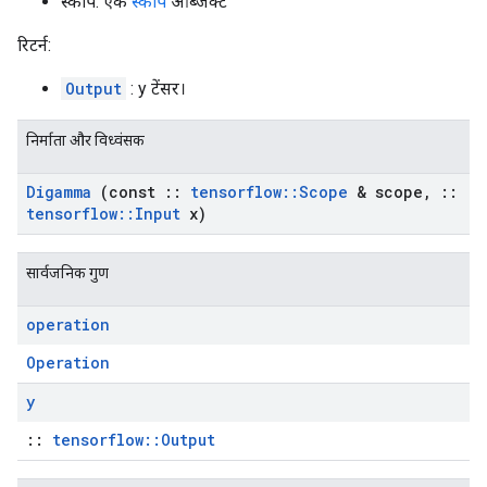
स्कोप: एक
स्कोप
ऑब्जेक्ट
रिटर्न:
Output
: y टेंसर।
निर्माता और विध्वंसक
Digamma
(const
::
tensorflow
::
Scope
& scope
,
::
tensorflow
::
Input
x)
सार्वजनिक गुण
operation
Operation
y
::
tensorflow::Output