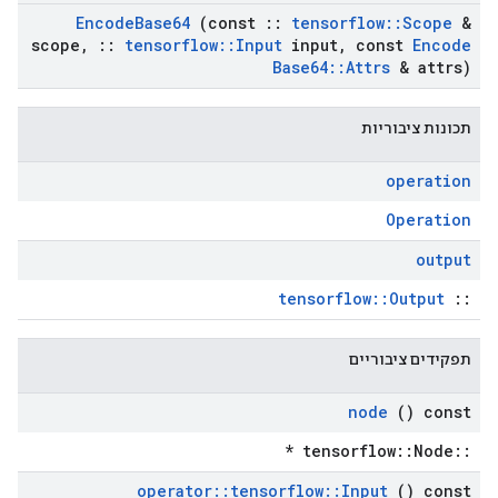
Encode
Base64
(const
::
tensorflow
::
Scope
&
scope
,
::
tensorflow
::
Input
input
,
const
Encode
Base64
::
Attrs
& attrs)
תכונות ציבוריות
operation
Operation
output
tensorflow::Output
::
תפקידים ציבוריים
node
() const
::tensorflow::Node *
operator
::
tensorflow
::
Input
() const