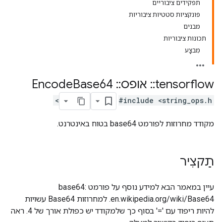
תפקידים ציבוריים
פונקציות סטטיות ציבוריות
מבנים
תכונות ציבוריות
מִבצָע
tensorflow
::
אופס
::
Encode
Base64
#include <string_ops.h>
מקודד מחרוזות לפורמט base64 בטוח באינטרנט.
תַקצִיר
עיין במאמר הבא למידע נוסף על פורמט base64:
en.wikipedia.org/wiki/Base64. למחרוזות Base64 עשויות
להיות ריפוד עם '=' בסוף כך שלמקודד יש כפולת אורך של 4. ראה