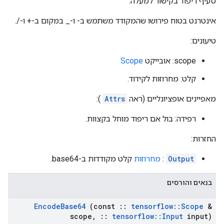
סעיף ריפוד בקישור למעלה.
אינטרנט בטוח פירושו שהמקודד משתמש ב- ו-_ במקום ב-+ ו-/.
טיעונים:
scope: אובייקט
Scope
קלט: מחרוזות לקידוד.
מאפיינים אופציונליים (ראה
Attrs
):
רפידה: בול אם ריפוד מוחל בקצוות.
החזרות:
Output
:
מחרוזות
קלט מקודדות ב-base64.
בנאים והורסים
Encode
Base64
(const
::
tensorflow
::
Scope
&
scope
,
::
tensorflow
::
Input
input)