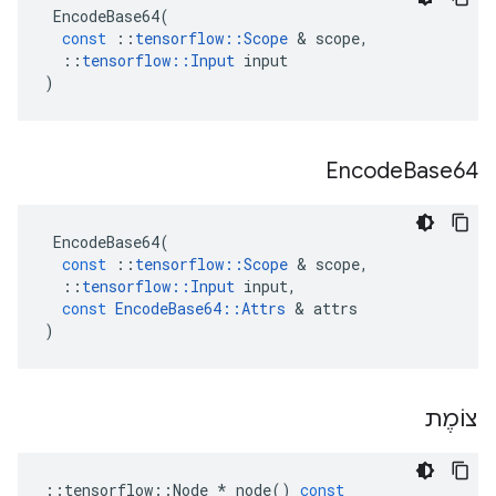
EncodeBase64
(
const
::
tensorflow
::
Scope
&
scope
,
::
tensorflow
::
Input
input
)
Encode
Base64
EncodeBase64
(
const
::
tensorflow
::
Scope
&
scope
,
::
tensorflow
::
Input
input
,
const
EncodeBase64
::
Attrs
&
attrs
)
צוֹמֶת
::
tensorflow
::
Node
*
node
()
const