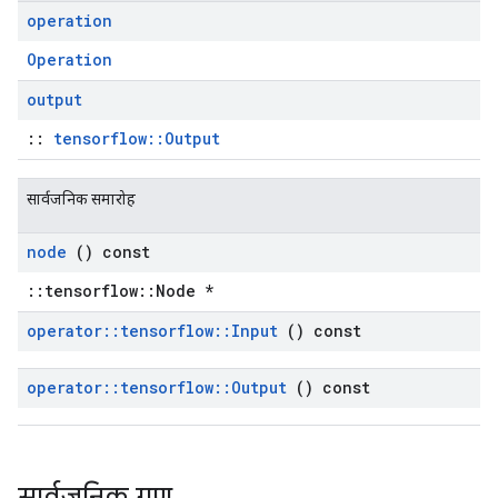
operation
Operation
output
::
tensorflow::Output
सार्वजनिक समारोह
node
() const
::tensorflow::Node *
operator
::
tensorflow
::
Input
() const
operator
::
tensorflow
::
Output
() const
सार्वजनिक गुण