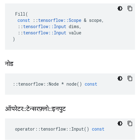
Fill
(
const
::
tensorflow
::
Scope
&
scope
,
::
tensorflow
::
Input
dims
,
::
tensorflow
::
Input
value
)
नोड
::
tensorflow
::
Node
*
node
()
const
ऑपरेटर
::
टेन्सरफ़्लो
::
इनपुट
operator
::
tensorflow
::
Input
()
const