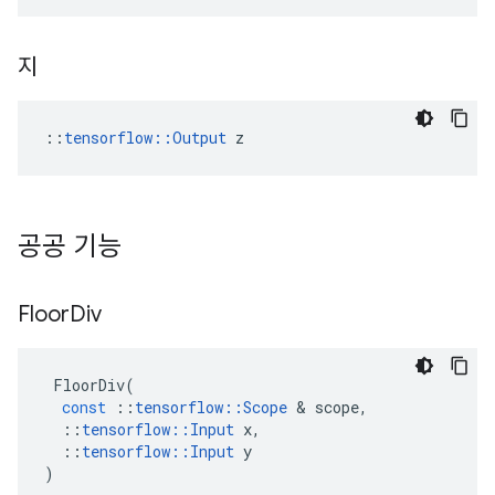
지
::
tensorflow::Output
 z
공공 기능
Floor
Div
FloorDiv
(
const
::
tensorflow
::
Scope
&
scope
,
::
tensorflow
::
Input
x
,
::
tensorflow
::
Input
y
)