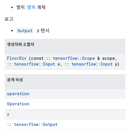
범위:
범위
개체
보고:
Output
: z 텐서.
생성자와 소멸자
Floor
Div
(const
::
tensorflow
::
Scope
& scope
,
::
tensorflow
::
Input
x
,
::
tensorflow
::
Input
y)
공개 속성
operation
Operation
z
::
tensorflow::Output