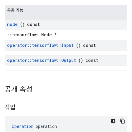
공공 기능
node
() const
::tensorflow::Node *
operator
::
tensorflow
::
Input
() const
operator
::
tensorflow
::
Output
() const
공개 속성
작업
Operation
 operation