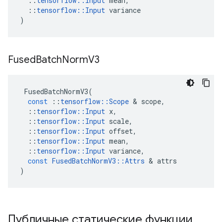
::
tensorflow
::
Input
mean
,
::
tensorflow
::
Input
variance
)
Fused
Batch
Norm
V3
FusedBatchNormV3
(
const
::
tensorflow
::
Scope
&
scope
,
::
tensorflow
::
Input
x
,
::
tensorflow
::
Input
scale
,
::
tensorflow
::
Input
offset
,
::
tensorflow
::
Input
mean
,
::
tensorflow
::
Input
variance
,
const
FusedBatchNormV3
::
Attrs
&
attrs
)
Публичные статические функции