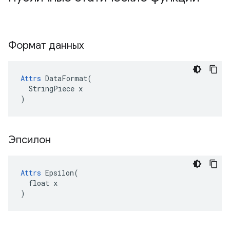
Формат данных
Attrs
 DataFormat(

  StringPiece x

)
Эпсилон
Attrs
 Epsilon(

  float x

)