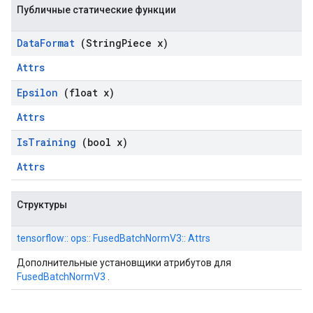
Публичные статические функции
Data
Format
(String
Piece x)
Attrs
Epsilon
(float x)
Attrs
Is
Training
(bool x)
Attrs
Структуры
tensorflow:: ops:: FusedBatchNormV3:: Attrs
Дополнительные установщики атрибутов для
FusedBatchNormV3
.