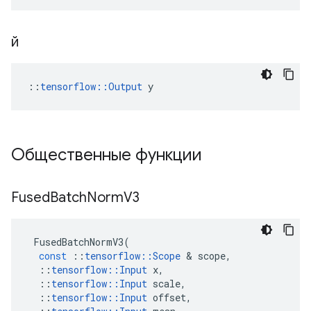
й
::
tensorflow::Output
 y
Общественные функции
Fused
Batch
Norm
V3
FusedBatchNormV3
(
const
::
tensorflow
::
Scope
&
scope
,
::
tensorflow
::
Input
x
,
::
tensorflow
::
Input
scale
,
::
tensorflow
::
Input
offset
,