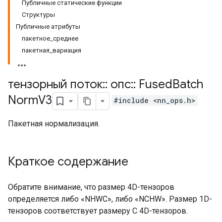
Публичные статические функции
Структуры
Публичные атрибуты
пакетное_среднее
пакетная_вариация
тензорный поток
::
опс
::
Fused
Batch
Norm
V3
#include <nn_ops.h>
Пакетная нормализация.
Краткое содержание
Обратите внимание, что размер 4D-тензоров
определяется либо «NHWC», либо «NCHW». Размер 1D-
тензоров соответствует размеру C 4D-тензоров.