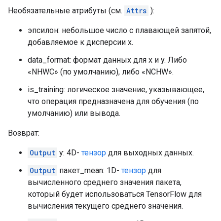
Необязательные атрибуты (см.
Attrs
):
эпсилон: небольшое число с плавающей запятой,
добавляемое к дисперсии x.
data_format: формат данных для x и y. Либо
«NHWC» (по умолчанию), либо «NCHW».
is_training: логическое значение, указывающее,
что операция предназначена для обучения (по
умолчанию) или вывода.
Возврат:
Output
y: 4D-
тензор
для выходных данных.
Output
пакет_mean: 1D-
тензор
для
вычисленного среднего значения пакета,
который будет использоваться TensorFlow для
вычисления текущего среднего значения.