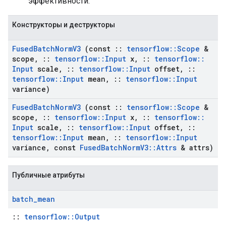
эффективности.
Конструкторы и деструкторы
Fused
Batch
Norm
V3
(const
::
tensorflow
::
Scope
&
scope
,
::
tensorflow
::
Input
x
,
::
tensorflow
::
Input
scale
,
::
tensorflow
::
Input
offset
,
::
tensorflow
::
Input
mean
,
::
tensorflow
::
Input
variance)
Fused
Batch
Norm
V3
(const
::
tensorflow
::
Scope
&
scope
,
::
tensorflow
::
Input
x
,
::
tensorflow
::
Input
scale
,
::
tensorflow
::
Input
offset
,
::
tensorflow
::
Input
mean
,
::
tensorflow
::
Input
variance
,
const
Fused
Batch
Norm
V3
::
Attrs
& attrs)
Публичные атрибуты
batch
_
mean
::
tensorflow::Output