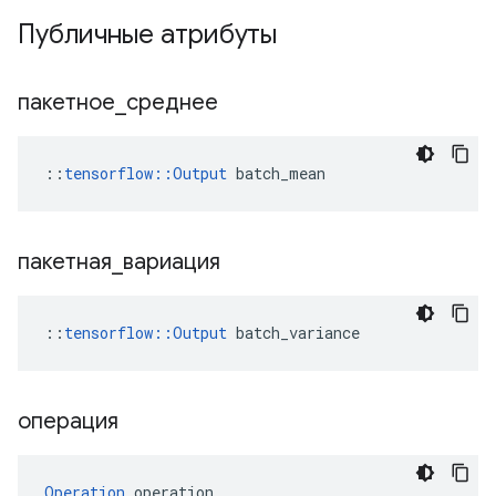
Публичные атрибуты
пакетное
_
среднее
::
tensorflow::Output
 batch_mean
пакетная
_
вариация
::
tensorflow
::
Output
batch_variance
операция
Operation
 operation