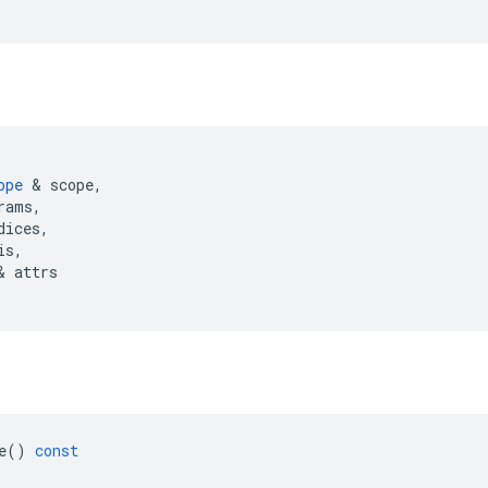
ope
&
scope
,
rams
,
dices
,
is
,
&
attrs
e
()
const