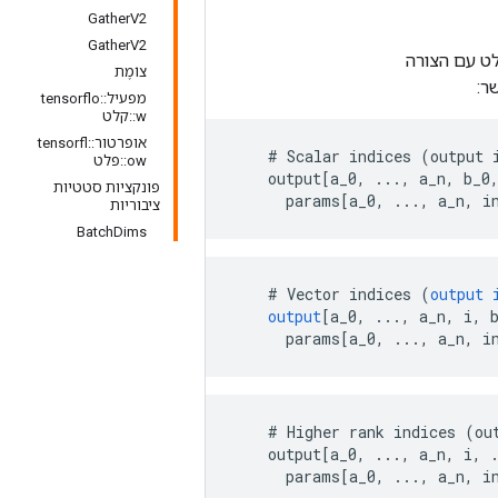
GatherV2
GatherV2
צוֹמֶת
ר:
מפעיל::tensorflo
w::קלט
אופרטור::tensorfl
    # Scalar indices (output i
ow::פלט
    output[a_0, ..., a_n, b_0,
פונקציות סטטיות
      params[a_0, ..., a_n, i
ציבוריות
BatchDims
    # 
Vector
indices
(
output
output
[
a_0, ..., a_n, i, 
params
[
a_0, ..., a_n, i
    # Higher rank indices (ou
    output[a_0, ..., a_n, i, .
      params[a_0, ..., a_n, i