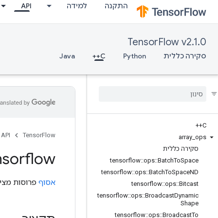
התקנה
למידה
API
TensorFlow v2.1.0
סקירה כללית
Python
C++
Java
C++
API
TensorFlow
array
_
ops
סקירה כללית
nsorflow
tensorflow
::
ops
::
Batch
To
Space
tensorflow
::
ops
::
Batch
To
Space
ND
אסוף
פרוסות מצי
tensorflow
::
ops
::
Bitcast
tensorflow
::
ops
::
Broadcast
Dynamic
Shape
tensorflow
::
ops
::
Broadcast
To