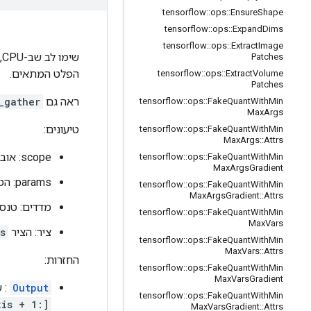
tensorflow
::
ops
::
Ensure
Shape
tensorflow
::
ops
::
Expand
Dims
tensorflow
::
ops
::
Extract
Image
Patches
הפלט המתאים.
tensorflow
::
ops
::
Extract
Volume
Patches
ראה גם
_gather
tensorflow
::
ops
::
Fake
Quant
With
Min
Max
Args
טיעונים:
tensorflow
::
ops
::
Fake
Quant
With
Min
Max
Args
::
Attrs
scope: אובייקט
tensorflow
::
ops
::
Fake
Quant
With
Min
Max
Args
Gradient
params: הטנזור שממנו לאסוף ערכים. חייב להיות לפחות
tensorflow
::
ops
::
Fake
Quant
With
Min
Max
Args
Gradient
::
Attrs
מדדים: טנסו
tensorflow
::
ops
::
Fake
Quant
With
Min
Max
Vars
ציר: הציר
s
tensorflow
::
ops
::
Fake
Quant
With
Min
Max
Vars
::
Attrs
החזרות:
tensorflow
::
ops
::
Fake
Quant
With
Min
Max
Vars
Gradient
Output
: 
tensorflow
::
ops
::
Fake
Quant
With
Min
xis + 1:]
Max
Vars
Gradient
::
Attrs