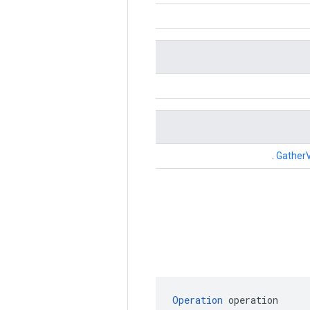
.
Gather
Operation
 operation