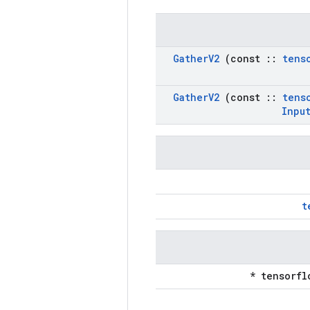
Gather
V2
(const
::
tens
Gather
V2
(const
::
tens
Inpu
t