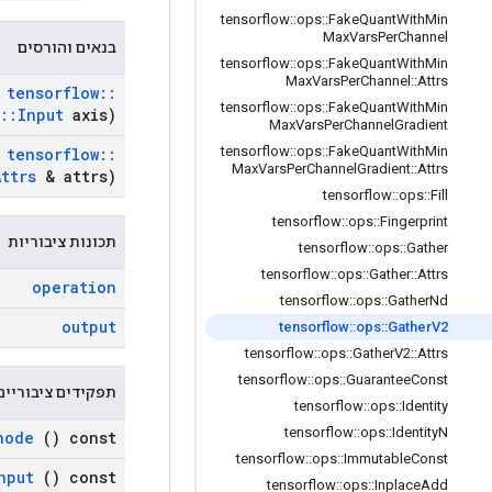
tensorflow
::
ops
::
Fake
Quant
With
Min
Max
Vars
Per
Channel
בנאים והורסים
tensorflow
::
ops
::
Fake
Quant
With
Min
Max
Vars
Per
Channel
::
Attrs
tensorflow
::
tensorflow
::
ops
::
Fake
Quant
With
Min
::
Input
axis)
Max
Vars
Per
Channel
Gradient
tensorflow
::
ops
::
Fake
Quant
With
Min
tensorflow
::
Max
Vars
Per
Channel
Gradient
::
Attrs
Attrs
& attrs)
tensorflow
::
ops
::
Fill
tensorflow
::
ops
::
Fingerprint
תכונות ציבוריות
tensorflow
::
ops
::
Gather
tensorflow
::
ops
::
Gather
::
Attrs
operation
tensorflow
::
ops
::
Gather
Nd
output
tensorflow
::
ops
::
Gather
V2
tensorflow
::
ops
::
Gather
V2
::
Attrs
tensorflow
::
ops
::
Guarantee
Const
תפקידים ציבוריים
tensorflow
::
ops
::
Identity
tensorflow
::
ops
::
Identity
N
node
() const
tensorflow
::
ops
::
Immutable
Const
nput
() const
tensorflow
::
ops
::
Inplace
Add