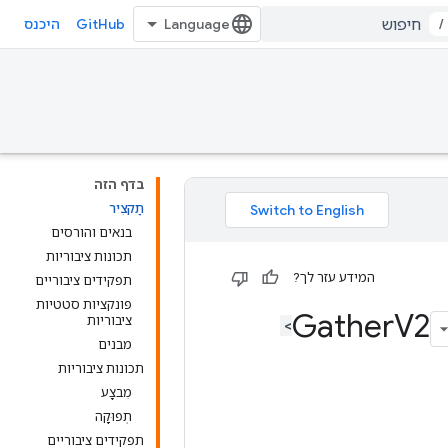
GitHub
/
היכנס
בדף הזה
תַקצִיר
בנאים והורסים
תכונות ציבוריות
המידע עזר לך?
תפקידים ציבוריים
פונקציות סטטיות
V2
ציבוריות
מבנים
תכונות ציבוריות
מִבצָע
תְפוּקָה
תפקידים ציבוריים