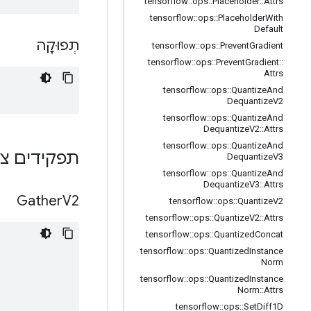
tensorflow
::
ops
::
Placeholder
::
Attrs
tensorflow
::
ops
::
Placeholder
With
Default
תְפוּקָה
tensorflow
::
ops
::
Prevent
Gradient
tensorflow
::
ops
::
Prevent
Gradient
::
Attrs
tensorflow
::
ops
::
Quantize
And
Dequantize
V2
tensorflow
::
ops
::
Quantize
And
Dequantize
V2
::
Attrs
tensorflow
::
ops
::
Quantize
And
תפקידים צי
Dequantize
V3
tensorflow
::
ops
::
Quantize
And
Dequantize
V3
::
Attrs
Gather
V2
tensorflow
::
ops
::
Quantize
V2
tensorflow
::
ops
::
Quantize
V2
::
Attrs
tensorflow
::
ops
::
Quantized
Concat
tensorflow
::
ops
::
Quantized
Instance
Norm
tensorflow
::
ops
::
Quantized
Instance
Norm
::
Attrs
tensorflow
::
ops
::
Set
Diff1D