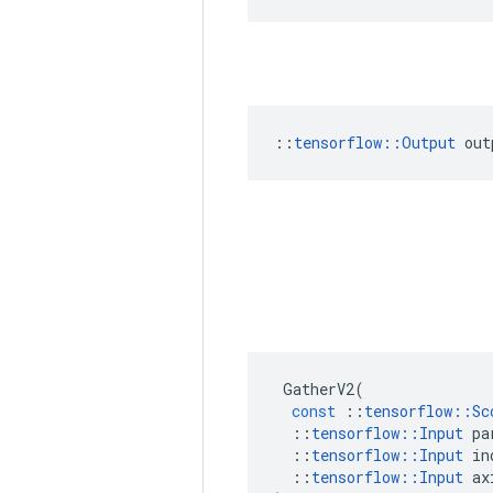
::
tensorflow::Output
 out
GatherV2
(
const
::
tensorflow
::
Sc
::
tensorflow
::
Input
pa
::
tensorflow
::
Input
in
::
tensorflow
::
Input
ax