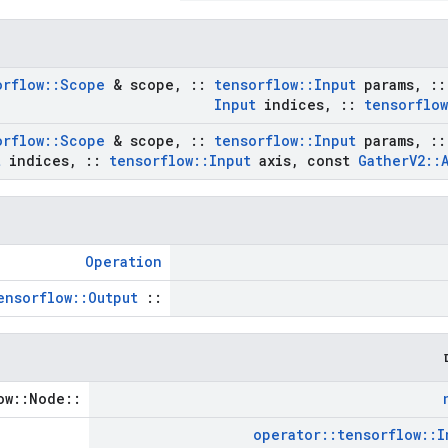
orflow
::
Scope
& scope
,
::
tensorflow
::
Input
params
,
::
Input
indices
,
::
tensorflow
orflow
::
Scope
& scope
,
::
tensorflow
::
Input
params
,
::
t
indices
,
::
tensorflow
::
Input
axis
,
const
Gather
V2
::
Operation
ensorflow::Output
::
::tensorflow::Node *
operator
::
tensorflow
::
I