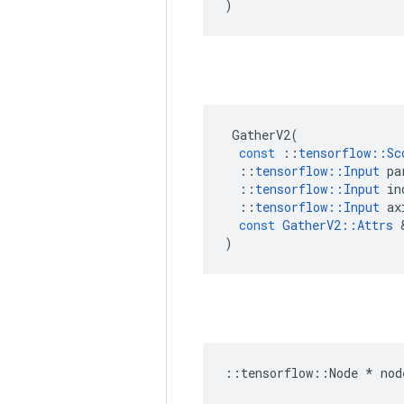
)
GatherV2
(
const
::
tensorflow
::
Sc
::
tensorflow
::
Input
pa
::
tensorflow
::
Input
in
::
tensorflow
::
Input
ax
const
GatherV2
::
Attrs
)
::
tensorflow
::
Node
*
nod