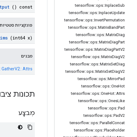
tensorflow
::
ops
::
Inplace
Sub
tput
() const
tensorflow
::
ops
::
Inplace
Update
tensorflow
::
ops
::
Invert
Permutation
פונקציות סטטיות 
tensorflow
::
ops
::
Matrix
Band
Part
tensorflow
::
ops
::
Matrix
Diag
ims
(int64 x)
tensorflow
::
ops
::
Matrix
Diag
Part
tensorflow
::
ops
::
Matrix
Diag
Part
V2
מבנים
tensorflow
::
ops
::
Matrix
Diag
V2
tensorflow
::
ops
::
Matrix
Set
Diag
: GatherV2:: Attrs
tensorflow
::
ops
::
Matrix
Set
Diag
V2
tensorflow
::
ops
::
Mirror
Pad
tensorflow
::
ops
::
One
Hot
תכונות ציבו
tensorflow
::
ops
::
One
Hot
::
Attrs
tensorflow
::
ops
::
Ones
Like
tensorflow
::
ops
::
Pad
מִבצָע
tensorflow
::
ops
::
Pad
V2
tensorflow
::
ops
::
Parallel
Concat
tensorflow
::
ops
::
Placeholder