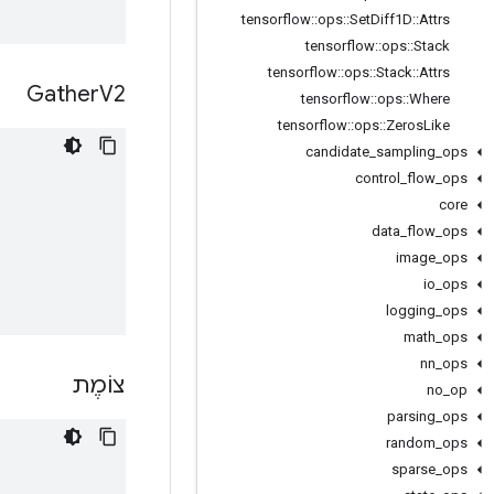
tensorflow
::
ops
::
Set
Diff1D
::
Attrs
tensorflow
::
ops
::
Stack
tensorflow
::
ops
::
Stack
::
Attrs
Gather
V2
tensorflow
::
ops
::
Where
tensorflow
::
ops
::
Zeros
Like
candidate
_
sampling
_
ops
control
_
flow
_
ops
core
data
_
flow
_
ops
image
_
ops
io
_
ops
logging
_
ops
math
_
ops
nn
_
ops
צוֹמֶת
no
_
op
parsing
_
ops
random
_
ops
sparse
_
ops