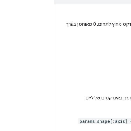
שימו לב שב-CPU, אם נמצא אינדקס מחוץ לתחום, מוחזרת שגיאה. ב-GPU, אם נמצא אינדקס מחוץ לתחום, 0 מאוחסן בערך
מך באינדקסים שליליים.
params.shape[:axis] 