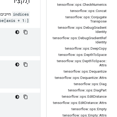
תַקצִיר
tensorflow
::
ops
::
Check
Numerics
tensorflow
::
ops
::
Concat
indices
חייבים להיות
tensorflow
::
ops
::
Conjugate
pe[axis + 1:]
Transpose
tensorflow
::
ops
::
Debug
Gradient
Identity
tensorflow
::
ops
::
Debug
Gradient
Ref
Identity
tensorflow
::
ops
::
Deep
Copy
tensorflow
::
ops
::
Depth
To
Space
tensorflow
::
ops
::
Depth
To
Space
::
Attrs
tensorflow
::
ops
::
Dequantize
tensorflow
::
ops
::
Dequantize
::
Attrs
tensorflow
::
ops
::
Diag
tensorflow
::
ops
::
Diag
Part
tensorflow
::
ops
::
Edit
Distance
tensorflow
::
ops
::
Edit
Distance
::
Attrs
tensorflow
::
ops
::
Empty
tensorflow
::
ops
::
Empty
::
Attrs