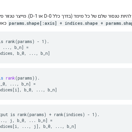
 טנסור שלם של כל מימד (בדרך כלל 0-D או 1-D). מייצר טנזור פלט עם הצורה
params.shape[:axis] + indices.shape + params.sha
כאש
s rank(params) - 1).

 ..., b_n] =

ndices, b_0, ..., b_n]
is
rank
(
params
)).
b_0, ..., b_n
]
=
ndices[i
]
,
b_0
,
...,
b_n
]
tput is rank(params) + rank(indices) - 1).

.., j, b_0, ... b_n] =

ndices[i, ..., j], b_0, ..., b_n]