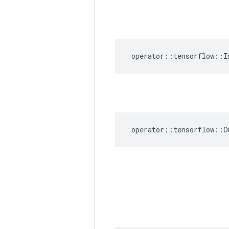
operator
::
tensorflow
::
I
operator
::
tensorflow
::
O