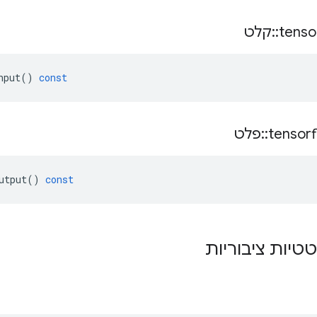
tenso
::
קלט
nput
()
const
tensor
::
פלט
utput
()
const
טטיות ציבוריות