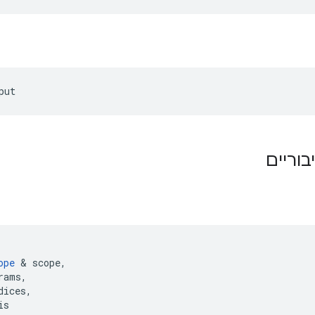
put
בוריים
ope
&
scope
,
rams
,
dices
,
is