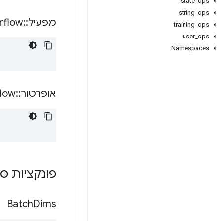
state
_
ops
string
_
ops
מפעיל
::
rflow
training
_
ops
user
_
ops
Namespaces
אופרטור
::
flow
פונקציות ס
Batch
Dims