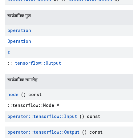
सार्वजनिक गुण
operation
Operation
z
::
tensorflow::Output
सार्वजनिक समारोह
node
() const
::tensorflow::Node *
operator
::
tensorflow
::
Input
() const
operator
::
tensorflow
::
Output
() const