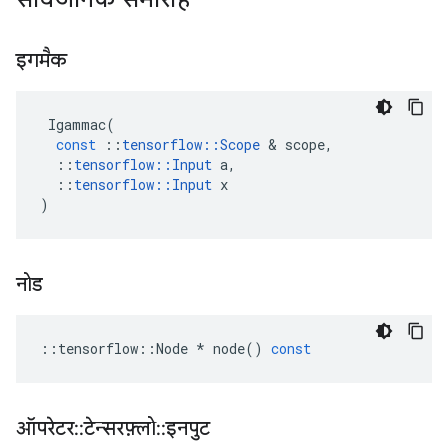
इगमैक
Igammac
(
const
::
tensorflow
::
Scope
&
scope
,
::
tensorflow
::
Input
a
,
::
tensorflow
::
Input
x
)
नोड
::
tensorflow
::
Node
*
node
()
const
ऑपरेटर
::
टेन्सरफ़्लो
::
इनपुट