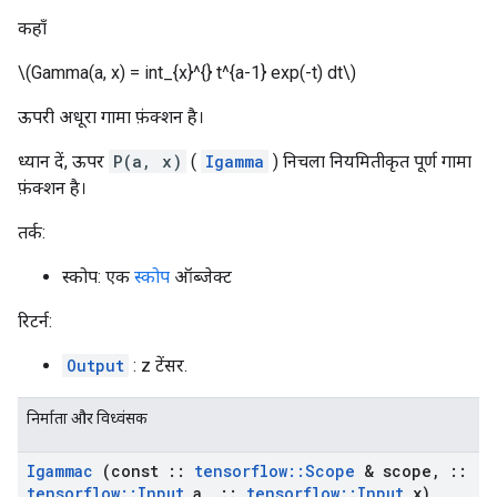
कहाँ
\(Gamma(a, x) = int_{x}^{} t^{a-1} exp(-t) dt\)
ऊपरी अधूरा गामा फ़ंक्शन है।
ध्यान दें, ऊपर
P(a, x)
(
Igamma
) निचला नियमितीकृत पूर्ण गामा
फ़ंक्शन है।
तर्क:
स्कोप: एक
स्कोप
ऑब्जेक्ट
रिटर्न:
Output
: z टेंसर.
निर्माता और विध्वंसक
Igammac
(const
::
tensorflow
::
Scope
& scope
,
::
tensorflow
::
Input
a
,
::
tensorflow
::
Input
x)