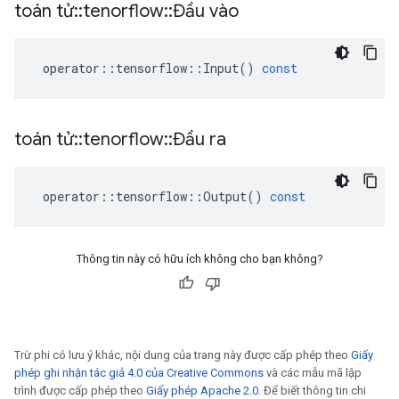
toán tử
::
tenorflow
::
Đầu vào
operator
::
tensorflow
::
Input
()
const
toán tử
::
tenorflow
::
Đầu ra
operator
::
tensorflow
::
Output
()
const
Thông tin này có hữu ích không cho bạn không?
Trừ phi có lưu ý khác, nội dung của trang này được cấp phép theo
Giấy
phép ghi nhận tác giả 4.0 của Creative Commons
và các mẫu mã lập
trình được cấp phép theo
Giấy phép Apache 2.0
. Để biết thông tin chi