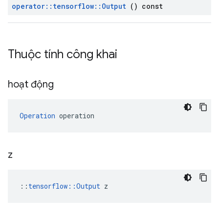
operator
::
tensorflow
::
Output
() const
Thuộc tính công khai
hoạt động
Operation
 operation
z
::
tensorflow::Output
 z