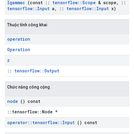
Igammac
(const
::
tensorflow
::
Scope
& scope
,
::
tensorflow
::
Input
a
,
::
tensorflow
::
Input
x)
Thuộc tính công khai
operation
Operation
z
::
tensorflow::Output
Chức năng công cộng
node
() const
::tensorflow::Node *
operator
::
tensorflow
::
Input
() const