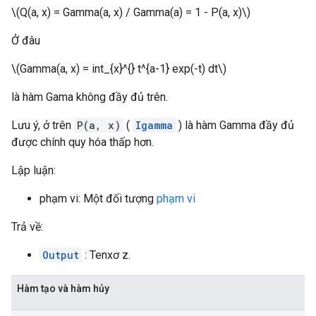
\(Q(a, x) = Gamma(a, x) / Gamma(a) = 1 - P(a, x)\)
Ở đâu
\(Gamma(a, x) = int_{x}^{} t^{a-1} exp(-t) dt\)
là hàm Gama không đầy đủ trên.
Lưu ý, ở trên
P(a, x)
(
Igamma
) là hàm Gamma đầy đủ
được chính quy hóa thấp hơn.
Lập luận:
phạm vi: Một đối tượng
phạm vi
Trả về:
Output
: Tenxơ z.
Hàm tạo và hàm hủy