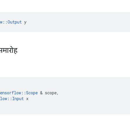
ow::Output
 y
समारोह
ensorflow
::
Scope
&
scope
,
low
::
Input
x