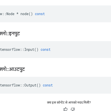
w
::
Node
*
node
()
const
़्लो
::
इनपुट
tensorflow
::
Input
()
const
़्लो
::
आउटपुट
tensorflow
::
Output
()
const
क्या इस कॉन्टेंट से आपको मदद मिली?