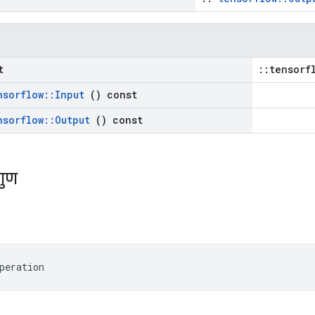
t
::tensorf
nsorflow
::
Input
() const
nsorflow
::
Output
() const
गुण
peration