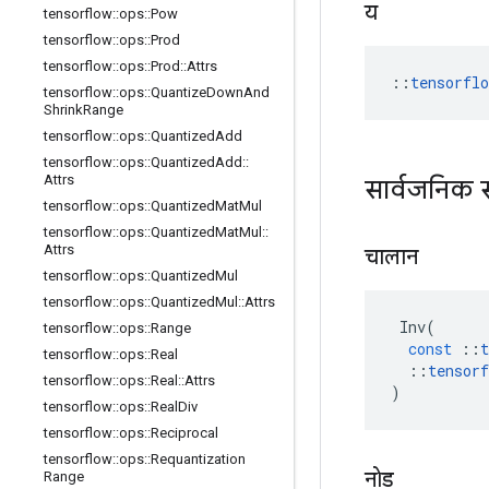
य
tensorflow
::
ops
::
Pow
tensorflow
::
ops
::
Prod
tensorflow
::
ops
::
Prod
::
Attrs
::
tensorfl
tensorflow
::
ops
::
Quantize
Down
And
Shrink
Range
tensorflow
::
ops
::
Quantized
Add
tensorflow
::
ops
::
Quantized
Add
::
Attrs
सार्वजनिक 
tensorflow
::
ops
::
Quantized
Mat
Mul
tensorflow
::
ops
::
Quantized
Mat
Mul
::
Attrs
चालान
tensorflow
::
ops
::
Quantized
Mul
tensorflow
::
ops
::
Quantized
Mul
::
Attrs
Inv
(
tensorflow
::
ops
::
Range
const
::
t
tensorflow
::
ops
::
Real
::
tensorf
tensorflow
::
ops
::
Real
::
Attrs
)
tensorflow
::
ops
::
Real
Div
tensorflow
::
ops
::
Reciprocal
tensorflow
::
ops
::
Requantization
नोड
Range