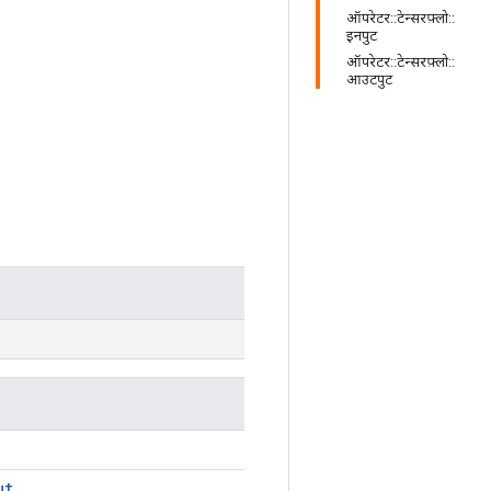
ऑपरेटर::टेन्सरफ़्लो::
इनपुट
ऑपरेटर::टेन्सरफ़्लो::
आउटपुट
ut