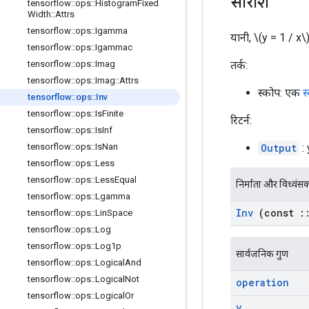
सारांश
tensorflow
::
ops
::
Histogram
Fixed
Width
::
Attrs
tensorflow
::
ops
::
Igamma
यानी, \(y = 1 / x\)
tensorflow
::
ops
::
Igammac
तर्क:
tensorflow
::
ops
::
Imag
tensorflow
::
ops
::
Imag
::
Attrs
स्कोप: एक
स
tensorflow
::
ops
::
Inv
tensorflow
::
ops
::
Is
Finite
रिटर्न:
tensorflow
::
ops
::
Is
Inf
Output
: 
tensorflow
::
ops
::
Is
Nan
tensorflow
::
ops
::
Less
tensorflow
::
ops
::
Less
Equal
निर्माता और विध्वंस
tensorflow
::
ops
::
Lgamma
Inv
(const
:
tensorflow
::
ops
::
Lin
Space
tensorflow
::
ops
::
Log
tensorflow
::
ops
::
Log1p
सार्वजनिक गुण
tensorflow
::
ops
::
Logical
And
tensorflow
::
ops
::
Logical
Not
operation
tensorflow
::
ops
::
Logical
Or
y