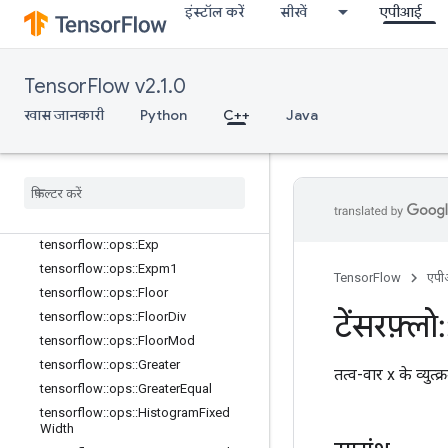
इंस्टॉल करें
सीखें
एपीआई
tensorflow::ops::Div
tensorflow::ops::DivNoNan
tensorflow::ops::Equal
TensorFlow v2.1.0
tensorflow::ops::Equal::Attrs
tensorflow::ops::Erf
खास जानकारी
Python
C++
Java
tensorflow::ops::Erfc
tensorflow
::
ops
::
Erfinv
tensorflow
::
ops
::
Euclidean
Norm
tensorflow
::
ops
::
Euclidean
Norm
::
Attrs
tensorflow
::
ops
::
Exp
tensorflow
::
ops
::
Expm1
TensorFlow
एप
tensorflow
::
ops
::
Floor
टेंसरफ़्लो
:
tensorflow
::
ops
::
Floor
Div
tensorflow
::
ops
::
Floor
Mod
tensorflow
::
ops
::
Greater
तत्व-वार x के व्युत
tensorflow
::
ops
::
Greater
Equal
tensorflow
::
ops
::
Histogram
Fixed
Width