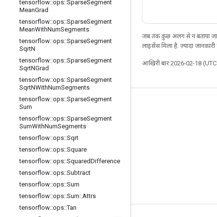
tensorflow
::
ops
::
Sparse
Segment
Mean
Grad
tensorflow
::
ops
::
Sparse
Segment
Mean
With
Num
Segments
जब तक कुछ अलग से न बताया जाए
tensorflow
::
ops
::
Sparse
Segment
लाइसेंस मिला है. ज़्यादा जानकारी
Sqrt
N
tensorflow
::
ops
::
Sparse
Segment
आखिरी बार 2026-02-18 (UTC)
Sqrt
NGrad
tensorflow
::
ops
::
Sparse
Segment
Sqrt
NWith
Num
Segments
tensorflow
::
ops
::
Sparse
Segment
जुड़े रहें
Sum
tensorflow
::
ops
::
Sparse
Segment
ब्लॉग
Sum
With
Num
Segments
फ़ोरम
tensorflow
::
ops
::
Sqrt
tensorflow
::
ops
::
Square
GitHub
tensorflow
::
ops
::
Squared
Difference
Twitter
tensorflow
::
ops
::
Subtract
YouTube
tensorflow
::
ops
::
Sum
tensorflow
::
ops
::
Sum
::
Attrs
tensorflow
::
ops
::
Tan