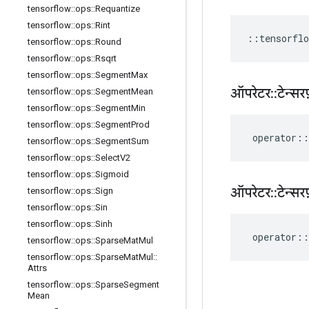
tensorflow
::
ops
::
Requantize
tensorflow
::
ops
::
Rint
::
tensorflo
tensorflow
::
ops
::
Round
tensorflow
::
ops
::
Rsqrt
tensorflow
::
ops
::
Segment
Max
ऑपरेटर
::
टेन्सरफ
tensorflow
::
ops
::
Segment
Mean
tensorflow
::
ops
::
Segment
Min
tensorflow
::
ops
::
Segment
Prod
operator
::
tensorflow
::
ops
::
Segment
Sum
tensorflow
::
ops
::
Select
V2
tensorflow
::
ops
::
Sigmoid
ऑपरेटर
::
टेन्सरफ
tensorflow
::
ops
::
Sign
tensorflow
::
ops
::
Sin
tensorflow
::
ops
::
Sinh
operator
::
tensorflow
::
ops
::
Sparse
Mat
Mul
tensorflow
::
ops
::
Sparse
Mat
Mul
::
Attrs
tensorflow
::
ops
::
Sparse
Segment
Mean