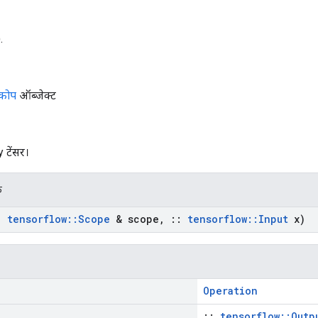
.
्कोप
ऑब्जेक्ट
y टेंसर।
क
:
tensorflow
::
Scope
& scope
,
::
tensorflow
::
Input
x)
Operation
::
tensorflow::Outp