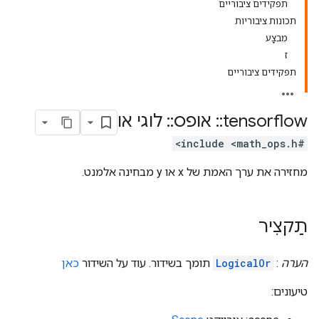
תפקידים ציבוריים
תכונות ציבוריות
מִבצָע
ז
תפקידים ציבוריים
tensorflow
::
אופס
::
לוגי או
#include <math_ops.h>
מחזירה את ערך האמת של x או y מבחינה אלמנט.
תַקצִיר
הערה
:
LogicalOr
תומך בשידור. עוד על השידור
כאן
טיעונים: