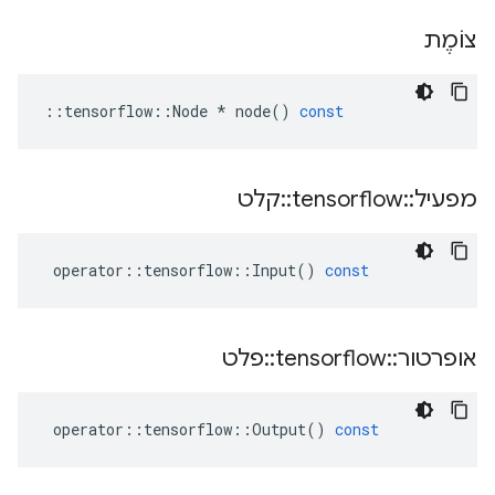
צוֹמֶת
::
tensorflow
::
Node
*
node
()
const
מפעיל
::
tensorflow
::
קלט
operator
::
tensorflow
::
Input
()
const
אופרטור
::
tensorflow
::
פלט
operator
::
tensorflow
::
Output
()
const