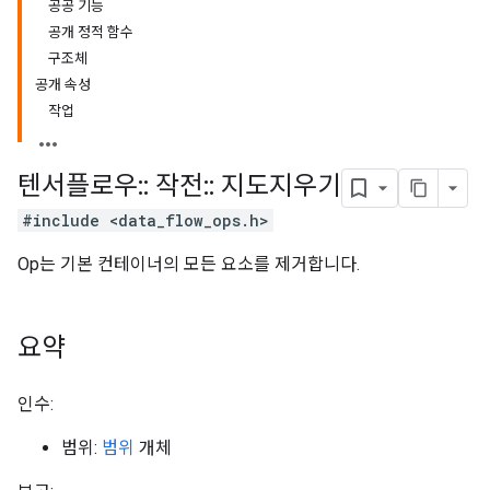
공공 기능
공개 정적 함수
구조체
공개 속성
작업
텐서플로우
::
작전
::
지도지우기
#include <data_flow_ops.h>
Op는 기본 컨테이너의 모든 요소를 ​​제거합니다.
요약
인수:
범위:
범위
개체