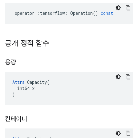
operator
::
tensorflow
::
Operation
()
const
공개 정적 함수
용량
Attrs
 Capacity(

  int64 x

)
컨테이너