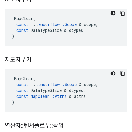
MapClear
(
const
::
tensorflow
::
Scope
&
scope
,
const
DataTypeSlice
&
dtypes
)
지도지우기
MapClear
(
const
::
tensorflow
::
Scope
&
scope
,
const
DataTypeSlice
&
dtypes
,
const
MapClear
::
Attrs
&
attrs
)
연산자
::
텐서플로우
::
작업