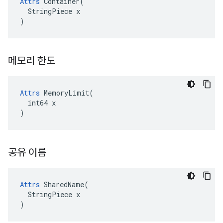
Attrs
 Container(

  StringPiece x

)
메모리 한도
Attrs
 MemoryLimit(

  int64 x

)
공유 이름
Attrs
 SharedName(

  StringPiece x

)