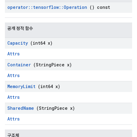
operator
::
tensorflow
::
Operation
() const
공개 정적 함수
Capacity
(int64 x)
Attrs
Container
(String
Piece x)
Attrs
Memory
Limit
(int64 x)
Attrs
Shared
Name
(String
Piece x)
Attrs
구조체