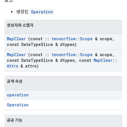
보고:
생성된
Operation
생성자와 소멸자
Map
Clear
(const
::
tensorflow
::
Scope
& scope
,
const Data
Type
Slice & dtypes)
Map
Clear
(const
::
tensorflow
::
Scope
& scope
,
const Data
Type
Slice & dtypes
,
const
Map
Clear
::
Attrs
& attrs)
공개 속성
operation
Operation
공공 기능