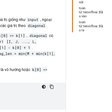
nút
toán
tử::tenorflow::Đầ
u vào
iá trị giống như
input
, ngoại
toán
các giá trị theo
diagonal
.
tử::tenorflow::Đầ
u ra
k[0] == k[1]
,
diagonal
có
+1
[I, J, ..., L,
[1] - k[0] + 1
.
ag_len = min(M + min(k[1],
là vô hướng hoặc
k[0] ==