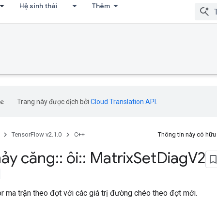
Hệ sinh thái
Thêm
Trang này được dịch bởi
Cloud Translation API
.
TensorFlow v2.1.0
C++
Thông tin này có hữ
ảy căng
::
ôi
::
Matrix
Set
Diag
V2
r ma trận theo đợt với các giá trị đường chéo theo đợt mới.