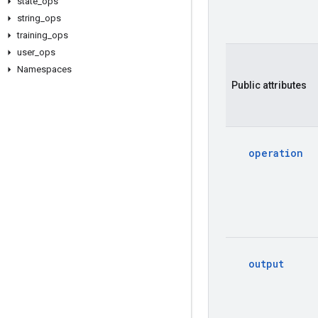
state
_
ops
string
_
ops
training
_
ops
user
_
ops
Namespaces
Public
attributes
operation
output