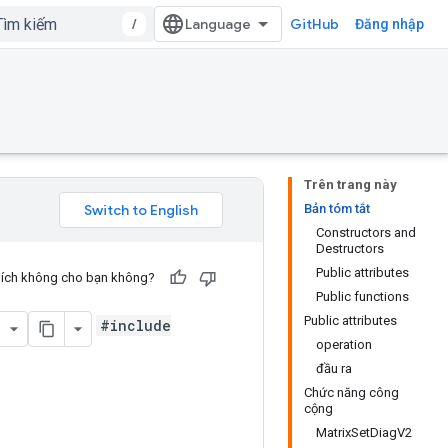
/
GitHub
Đăng nhập
Trên trang này
Bản tóm tắt
Constructors and
Destructors
Public attributes
u ích không cho bạn không?
Public functions
Public attributes
#include
operation
đầu ra
Chức năng công
cộng
MatrixSetDiagV2