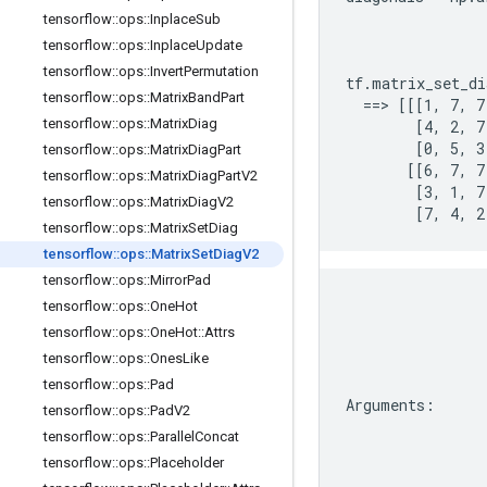
                
tensorflow
::
ops
::
Inplace
Sub
                
tensorflow
::
ops
::
Inplace
Update
                
tensorflow
::
ops
::
Invert
Permutation
tf.matrix_set_di
tensorflow
::
ops
::
Matrix
Band
Part
  ==> [[[1, 7, 7
tensorflow
::
ops
::
Matrix
Diag
        [4, 2, 7,
        [0, 5, 3
tensorflow
::
ops
::
Matrix
Diag
Part
       [[6, 7, 7,
tensorflow
::
ops
::
Matrix
Diag
Part
V2
        [3, 1, 7,
tensorflow
::
ops
::
Matrix
Diag
V2
        [7, 4, 2
tensorflow
::
ops
::
Matrix
Set
Diag
tensorflow
::
ops
::
Matrix
Set
Diag
V2
tensorflow
::
ops
::
Mirror
Pad
tensorflow
::
ops
::
One
Hot
tensorflow
::
ops
::
One
Hot
::
Attrs
tensorflow
::
ops
::
Ones
Like
tensorflow
::
ops
::
Pad
Arguments
:
tensorflow
::
ops
::
Pad
V2
tensorflow
::
ops
::
Parallel
Concat
tensorflow
::
ops
::
Placeholder