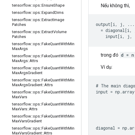
Nếu không thì,
tensorflow
::
ops
::
Ensure
Shape
tensorflow
::
ops
::
Expand
Dims
tensorflow
::
ops
::
Extract
Image
output[i, j, ...
Patches
  = diagonal[i, 
tensorflow
::
ops
::
Extract
Volume
    input[i, j, 
Patches
tensorflow
::
ops
::
Fake
Quant
With
Min
Max
Args
trong đó
d = n
tensorflow
::
ops
::
Fake
Quant
With
Min
Max
Args
::
Attrs
Ví dụ:
tensorflow
::
ops
::
Fake
Quant
With
Min
Max
Args
Gradient
tensorflow
::
ops
::
Fake
Quant
With
Min
Max
Args
Gradient
::
Attrs
# The main diago
input = np.array
tensorflow
::
ops
::
Fake
Quant
With
Min
Max
Vars
                
                
tensorflow
::
ops
::
Fake
Quant
With
Min
Max
Vars
::
Attrs
                
                
tensorflow
::
ops
::
Fake
Quant
With
Min
Max
Vars
Gradient
                
diagonal = np.ar
tensorflow
::
ops
::
Fake
Quant
With
Min
Max
Vars
Gradient
::
Attrs
                