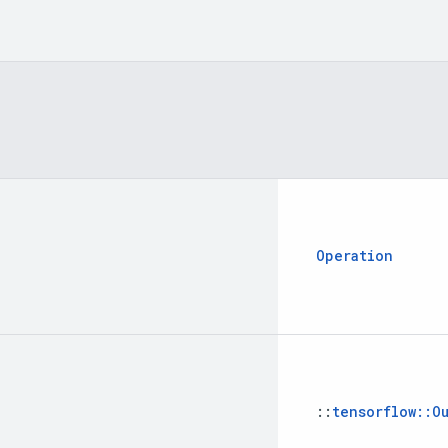
Operation
::
tensorflow
::
O