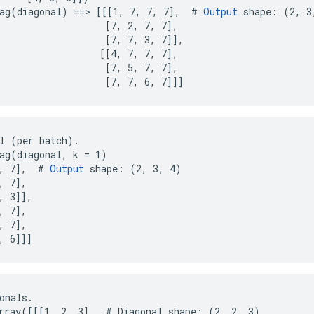
ag(diagonal) ==> [[[1, 7, 7, 7],  # 
Output
 shape: (2, 3,
                   [7, 2, 7, 7],

                   [7, 7, 3, 7]],

                  [[4, 7, 7, 7],

                   [7, 5, 7, 7],

                   [7, 7, 6, 7]]]
l (per batch).

ag(diagonal, k = 1)

, 7],  # 
Output
 shape: (2, 3, 4)

 7],

, 3]],

 7],

 7],

, 6]]]
onals.

rray([[[1, 2, 3],  # Diagonal shape: (2, 2, 3)
