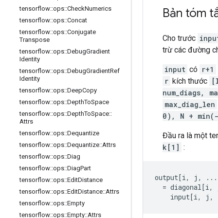
tensorflow
::
ops
::
Check
Numerics
Bản tóm t
tensorflow
::
ops
::
Concat
tensorflow
::
ops
::
Conjugate
Cho trước
inpu
Transpose
trừ các đường ch
tensorflow
::
ops
::
Debug
Gradient
Identity
input
có
r+1
tensorflow
::
ops
::
Debug
Gradient
Ref
Identity
r
kích thước
[
tensorflow
::
ops
::
Deep
Copy
num_diags, ma
tensorflow
::
ops
::
Depth
To
Space
max_diag_len
tensorflow
::
ops
::
Depth
To
Space
::
0), N + min(
Attrs
tensorflow
::
ops
::
Dequantize
Đầu ra là một t
tensorflow
::
ops
::
Dequantize
::
Attrs
k[1]
:
tensorflow
::
ops
::
Diag
tensorflow
::
ops
::
Diag
Part
output[i, j, ...
tensorflow
::
ops
::
Edit
Distance
  = diagonal[i, 
tensorflow
::
ops
::
Edit
Distance
::
Attrs
    input[i, j, 
tensorflow
::
ops
::
Empty
tensorflow
::
ops
::
Empty
::
Attrs