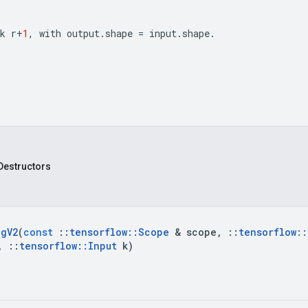
k
r
+
1
,
with
output
.
shape
=
input
.
shape
.
Destructors
ag
V2
(
const
::
tensorflow
::
Scope
&
scope
,
::
tensorflow
::
,
::
tensorflow
::
Input
k
)