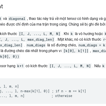
ắt
t
và
diagonal
, thao tác này trả về một tenxơ có hình dạng và g
éo được chỉ định của ma trận trong cùng. Chúng sẽ bị ghi đè bởi 
kích thước
[I, J, ..., L, M, N]
. Khi
k
là vô hướng hoặc
I, J, ..., L, max_diag_len]
. Mặt khác, nó có kích thước
r
x_diag_len]
.
num_diags
là số đường chéo,
num_diags = k
là đường chéo dài nhất trong phạm vi
[k[0], k[1]]
,
max_di
-k[0], 0))
ensor hạng
k+1
có kích thước
[I, J, ..., L, M, N]
. Nếu
k
, l, m, n]

j, ..., l, n-max(k[1], 0)] ; if n - m == k[1]

..., l, m, n]              ; otherwise