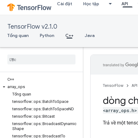
Cài đặt
Học tập
API
TensorFlow v2.1.0
Tổng quan
Python
C++
Java
C++
TensorFlow
API
array
_
ops
Tổng quan
dòng ch
tensorflow
::
ops
::
Batch
To
Space
tensorflow
::
ops
::
Batch
To
Space
ND
<array_ops.h>
tensorflow
::
ops
::
Bitcast
Trả về một tenso
tensorflow
::
ops
::
Broadcast
Dynamic
Shape
tensorflow
::
ops
::
Broadcast
To