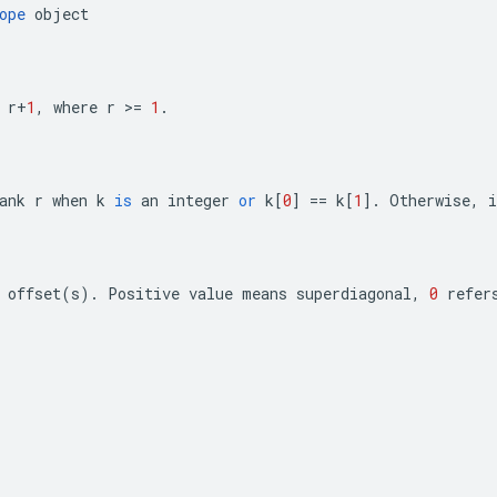
ope
object
r
+
1
,
where
r
>=
1
.
ank
r
when
k
is
an
integer
or
k
[
0
]
==
k
[
1
]
.
Otherwise
,
i
offset
(
s
)
.
Positive
value
means
superdiagonal
,
0
refer