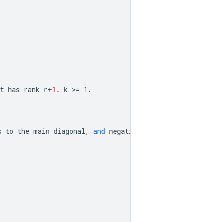
t
has
rank
r
+
1
.
k
>=
1
.
s
to
the
main
diagonal
,
and
negative
value
means
subdiag