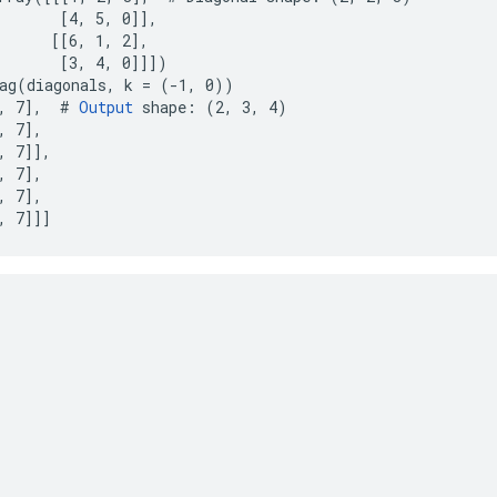
       [4, 5, 0]],

      [[6, 1, 2],

       [3, 4, 0]]])

ag(diagonals, k = (-1, 0))

, 7],  # 
Output
 shape: (2, 3, 4)

 7],

, 7]],

 7],

 7],

, 7]]]