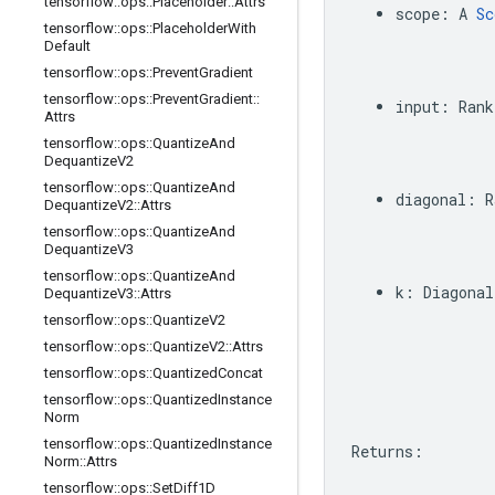
tensorflow
::
ops
::
Placeholder
::
Attrs
scope
:
A
Sc
tensorflow
::
ops
::
Placeholder
With
Default
tensorflow
::
ops
::
Prevent
Gradient
tensorflow
::
ops
::
Prevent
Gradient
::
input
:
Rank
Attrs
tensorflow
::
ops
::
Quantize
And
Dequantize
V2
tensorflow
::
ops
::
Quantize
And
diagonal
:
R
Dequantize
V2
::
Attrs
tensorflow
::
ops
::
Quantize
And
Dequantize
V3
tensorflow
::
ops
::
Quantize
And
k
:
Diagonal
Dequantize
V3
::
Attrs
tensorflow
::
ops
::
Quantize
V2
tensorflow
::
ops
::
Quantize
V2
::
Attrs
tensorflow
::
ops
::
Quantized
Concat
tensorflow
::
ops
::
Quantized
Instance
Norm
tensorflow
::
ops
::
Quantized
Instance
Returns
:
Norm
::
Attrs
tensorflow
::
ops
::
Set
Diff1D