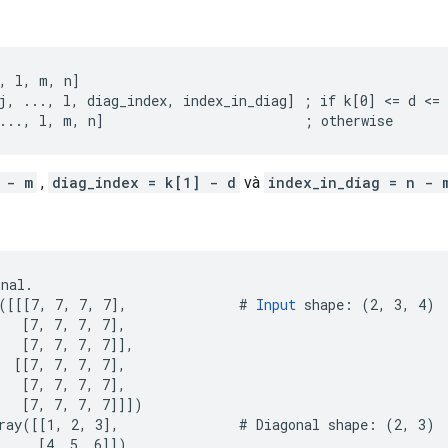
, l, m, n]

j, ..., l, diag_index, index_in_diag] ; if k[0] <= d <= 
..., l, m, n]                         ; otherwise
 - m
,
diag_index = k[1] - d
và
index_in_diag = n - 
nal.

([[[7, 7, 7, 7],              # 
Input
 shape: (2, 3, 4)

   [7, 7, 7, 7],

   [7, 7, 7, 7]],

  [[7, 7, 7, 7],

   [7, 7, 7, 7],

   [7, 7, 7, 7]]])

ray([[1, 2, 3],               # Diagonal shape: (2, 3)

     [4, 5, 6]])
