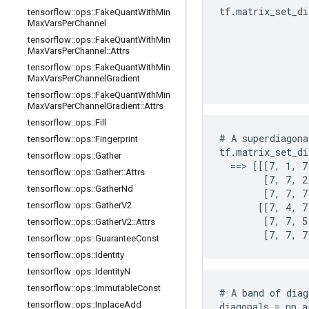
tf.matrix_set_di
tensorflow
::
ops
::
Fake
Quant
With
Min
Max
Vars
Per
Channel
                
                
tensorflow
::
ops
::
Fake
Quant
With
Min
Max
Vars
Per
Channel
::
Attrs
                
                
tensorflow
::
ops
::
Fake
Quant
With
Min
Max
Vars
Per
Channel
Gradient
                
tensorflow
::
ops
::
Fake
Quant
With
Min
Max
Vars
Per
Channel
Gradient
::
Attrs
tensorflow
::
ops
::
Fill
# A superdiagona
tensorflow
::
ops
::
Fingerprint
tf.matrix_set_di
tensorflow
::
ops
::
Gather
  ==> [[[7, 1, 7
tensorflow
::
ops
::
Gather
::
Attrs
        [7, 7, 2,
tensorflow
::
ops
::
Gather
Nd
        [7, 7, 7
tensorflow
::
ops
::
Gather
V2
       [[7, 4, 7,
        [7, 7, 5,
tensorflow
::
ops
::
Gather
V2
::
Attrs
        [7, 7, 7
tensorflow
::
ops
::
Guarantee
Const
tensorflow
::
ops
::
Identity
tensorflow
::
ops
::
Identity
N
tensorflow
::
ops
::
Immutable
Const
# A band of diag
tensorflow
::
ops
::
Inplace
Add
diagonals = np.a