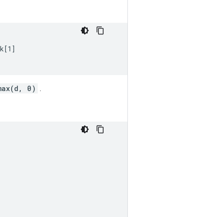
k[1]

max(d, 0)
.