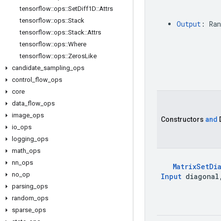
tensorflow
::
ops
::
Set
Diff1D
::
Attrs
tensorflow
::
ops
::
Stack
Output
:
Ran
tensorflow
::
ops
::
Stack
::
Attrs
tensorflow
::
ops
::
Where
tensorflow
::
ops
::
Zeros
Like
candidate
_
sampling
_
ops
control
_
flow
_
ops
core
data
_
flow
_
ops
image
_
ops
Constructors
and
io
_
ops
logging
_
ops
math
_
ops
nn
_
ops
Matrix
Set
Di
no
_
op
Input
diagonal
parsing
_
ops
random
_
ops
sparse
_
ops