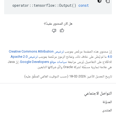
operator
::
tensorflow
::
Output
()
const
هل كان المحتوى مفيدًا؟
إنّ محتوى هذه الصفحة مرخّص بموجب
ترخيص Creative Commons Attribution
4.0‏
ما لم يُنصّ على خلاف ذلك، ونماذج الرموز مرخّصة بموجب
ترخيص Apache 2.0‏
.
للاطّلاع على التفاصيل، يُرجى مراجعة
سياسات موقع Google Developers‏
. إنّ Java
هي علامة تجارية مسجَّلة لشركة Oracle و/أو شركائها التابعين.
تاريخ التعديل الأخير: 2026-02-18 (حسب التوقيت العالمي المتفَّق عليه)
التواصل الاجتماعي
المدوّنة
المنتدى