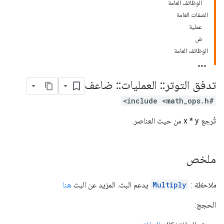
الوظائف العامة
الصفات العامة
عملية
ض
الوظائف العامة
تدفق التوتر
::
العمليات
::
ضاعف
#include <math_ops.h>
تُرجع x * y من حيث العناصر.
ملخص
ملاحظة
:
Multiply
يدعم البث. المزيد عن البث
هنا
الحجج: