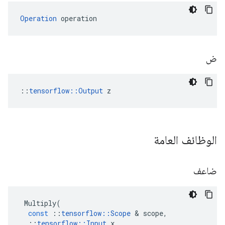
Operation
 operation
ض
::
tensorflow::Output
 z
الوظائف العامة
ضاعف
Multiply
(
const
::
tensorflow
::
Scope
&
scope
,
::
tensorflow
::
Input
x
,