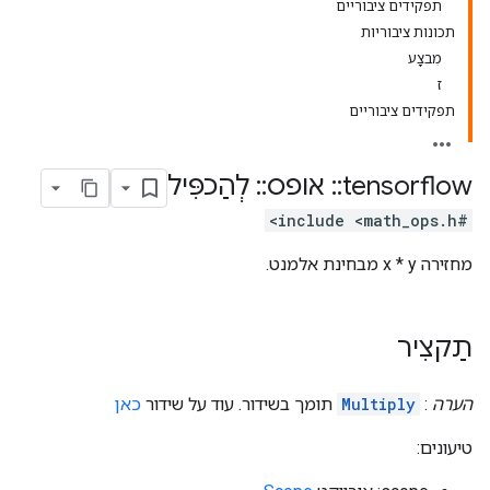
תפקידים ציבוריים
תכונות ציבוריות
מִבצָע
ז
תפקידים ציבוריים
tensorflow
::
אופס
::
לְהַכפִּיל
#include <math_ops.h>
מחזירה x * y מבחינת אלמנט.
תַקצִיר
הערה
:
Multiply
תומך בשידור. עוד על שידור
כאן
טיעונים: