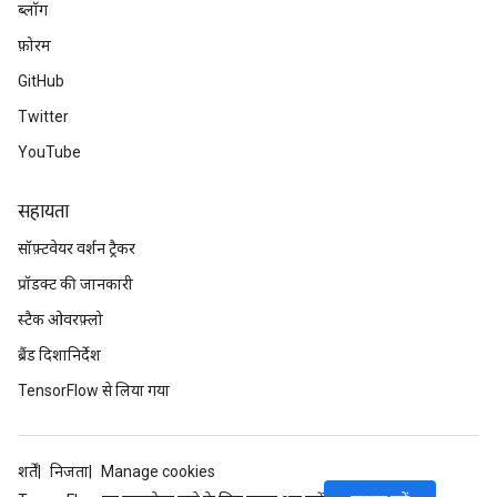
ब्लॉग
फ़ोरम
GitHub
Twitter
YouTube
सहायता
सॉफ़्टवेयर वर्शन ट्रैकर
प्रॉडक्ट की जानकारी
स्टैक ओवरफ़्लो
ब्रैंड दिशानिर्देश
TensorFlow से लिया गया
शर्तें
निजता
Manage cookies