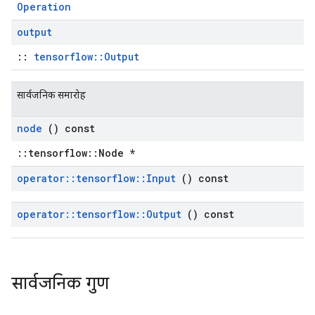
Operation
output
::
tensorflow::Output
सार्वजनिक समारोह
node
() const
::tensorflow::Node *
operator
::
tensorflow
::
Input
() const
operator
::
tensorflow
::
Output
() const
सार्वजनिक गुण