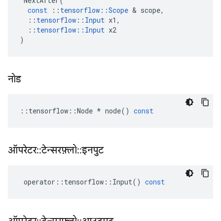
NextAfter
(
const
::
tensorflow
::
Scope
&
scope
,
::
tensorflow
::
Input
x1
,
::
tensorflow
::
Input
x2
)
नोड
::
tensorflow
::
Node
*
node
()
const
ऑपरेटर
::
टेन्सरफ़्लो
::
इनपुट
operator
::
tensorflow
::
Input
()
const