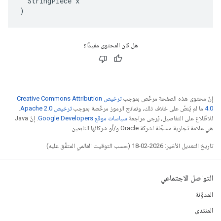
  StringPiece x

)
هل كان المحتوى مفيدًا؟
إنّ محتوى هذه الصفحة مرخّص بموجب
ترخيص Creative Commons Attribution
4.0‏
ما لم يُنصّ على خلاف ذلك، ونماذج الرموز مرخّصة بموجب
ترخيص Apache 2.0‏
.
للاطّلاع على التفاصيل، يُرجى مراجعة
سياسات موقع Google Developers‏
. إنّ Java
هي علامة تجارية مسجَّلة لشركة Oracle و/أو شركائها التابعين.
تاريخ التعديل الأخير: 2026-02-18 (حسب التوقيت العالمي المتفَّق عليه)
التواصل الاجتماعي
المدوّنة
المنتدى