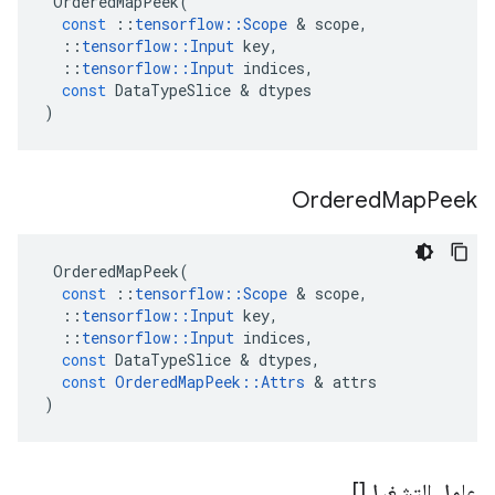
OrderedMapPeek
(
const
::
tensorflow
::
Scope
&
scope
,
::
tensorflow
::
Input
key
,
::
tensorflow
::
Input
indices
,
const
DataTypeSlice
&
dtypes
)
Ordered
Map
Peek
OrderedMapPeek
(
const
::
tensorflow
::
Scope
&
scope
,
::
tensorflow
::
Input
key
,
::
tensorflow
::
Input
indices
,
const
DataTypeSlice
&
dtypes
,
const
OrderedMapPeek
::
Attrs
&
attrs
)
عامل التشغيل[]