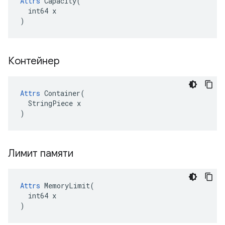
Attrs
 Capacity(

  int64 x

)
Контейнер
Attrs
 Container(

  StringPiece x

)
Лимит памяти
Attrs
 MemoryLimit(

  int64 x

)