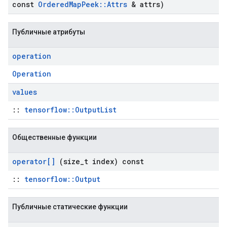
const
Ordered
Map
Peek
::
Attrs
& attrs)
Публичные атрибуты
operation
Operation
values
::
tensorflow::OutputList
Общественные функции
operator[]
(size
_
t index) const
::
tensorflow::Output
Публичные статические функции