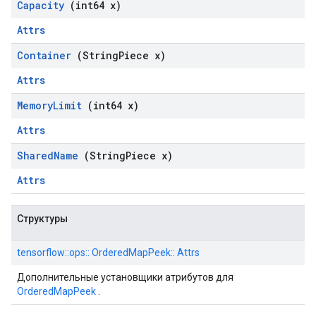
Capacity
(int64 x)
Attrs
Container
(String
Piece x)
Attrs
Memory
Limit
(int64 x)
Attrs
Shared
Name
(String
Piece x)
Attrs
Структуры
tensorflow::ops:: OrderedMapPeek:: Attrs
Дополнительные установщики атрибутов для
OrderedMapPeek
.