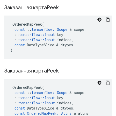
Заказанная картаPeek
OrderedMapPeek
(
const
::
tensorflow
::
Scope
&
scope
,
::
tensorflow
::
Input
key
,
::
tensorflow
::
Input
indices
,
const
DataTypeSlice
&
dtypes
)
Заказанная картаPeek
OrderedMapPeek
(
const
::
tensorflow
::
Scope
&
scope
,
::
tensorflow
::
Input
key
,
::
tensorflow
::
Input
indices
,
const
DataTypeSlice
&
dtypes
,
const
OrderedMapPeek
::
Attrs
&
attrs