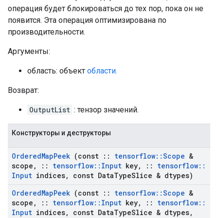
операция будет блокироваться до тех пор, пока он не
появится. Эта операция оптимизирована по
производительности.
Аргументы:
область: объект
области.
Возврат:
OutputList
: тензор значений.
Конструкторы и деструкторы
Ordered
Map
Peek
(const
::
tensorflow
::
Scope
&
scope
,
::
tensorflow
::
Input
key
,
::
tensorflow
::
Input
indices
,
const Data
Type
Slice & dtypes)
Ordered
Map
Peek
(const
::
tensorflow
::
Scope
&
scope
,
::
tensorflow
::
Input
key
,
::
tensorflow
::
Input
indices
,
const Data
Type
Slice & dtypes
,