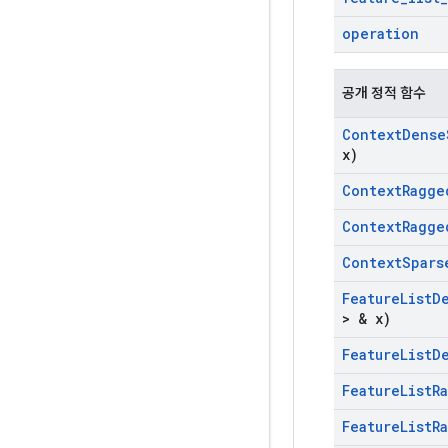
operation
공개 정적 함수
Context
Dense
x)
Context
Ragge
Context
Ragge
Context
Spars
Feature
List
D
> & x)
Feature
List
D
Feature
List
R
Feature
List
R