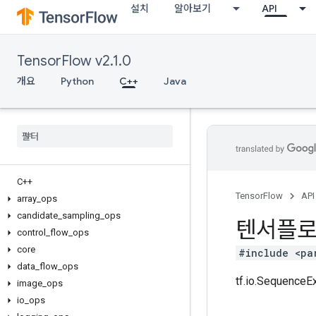
설치
알아보기
API
TensorFlow v2.1.0
개요
Python
C++
Java
C++
TensorFlow
API
array
_
ops
candidate
_
sampling
_
ops
텐서플
control
_
flow
_
ops
core
#include <pa
data
_
flow
_
ops
tf.io.Seque
image
_
ops
io
_
ops