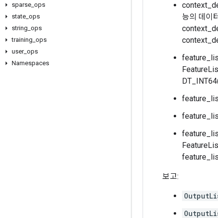
context_
sparse
_
ops
능의 데이터 
state
_
ops
context_
string
_
ops
context_
training
_
ops
user
_
ops
feature_l
Namespaces
Feature
DT_INT64
feature_
feature_l
feature_
FeatureL
feature_
보고:
OutputLi
OutputLi