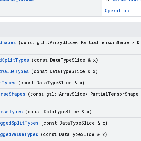
Operation
Shapes
(const gtl
::
Array
Slice< Partial
Tensor
Shape > &
d
Split
Types
(const Data
Type
Slice & x)
d
Value
Types
(const Data
Type
Slice & x)
e
Types
(const Data
Type
Slice & x)
ense
Shapes
(const gtl
::
Array
Slice< Partial
Tensor
Shape
ense
Types
(const Data
Type
Slice & x)
agged
Split
Types
(const Data
Type
Slice & x)
agged
Value
Types
(const Data
Type
Slice & x)