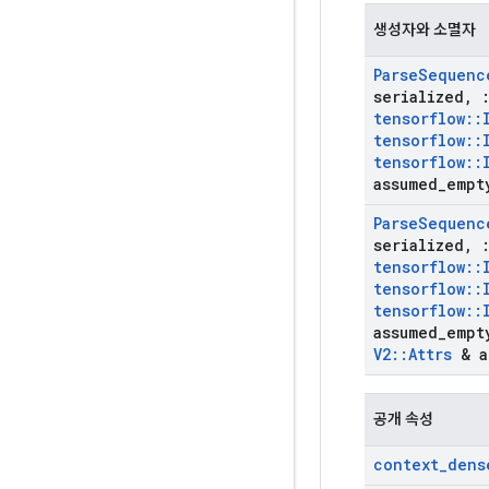
생성자와 소멸자
Parse
Sequenc
serialized
,
tensorflow
::
tensorflow
::
tensorflow
::
assumed
_
empt
Parse
Sequenc
serialized
,
tensorflow
::
tensorflow
::
tensorflow
::
assumed
_
empt
V2
::
Attrs
& a
공개 속성
context
_
dens