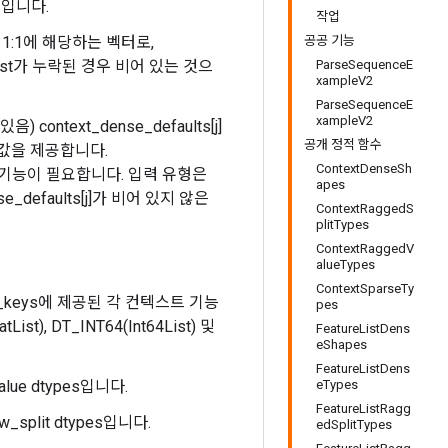
 키입니다.
작업
eys와 1:1에 해당하는 벡터로,
공공 기능
List가 누락된 경우 비어 있는 것으
ParseSequenceE
xampleV2
ParseSequenceE
xampleV2
) context_dense_defaults[j]
공개 정적 함수
 기본값을 제공합니다.
ContextDenseSh
[j] 기능이 필요합니다. 입력 유형은
apes
se_defaults[j]가 비어 있지 않은
ContextRaggedS
plitTypes
ContextRaggedV
alueTypes
ContextSparseTy
parse_keys에 제공된 각 컨텍스트 기능
pes
tList), DT_INT64(Int64List) 및
FeatureListDens
eShapes
FeatureListDens
alue dtypes입니다.
eTypes
FeatureListRagg
w_split dtypes입니다.
edSplitTypes