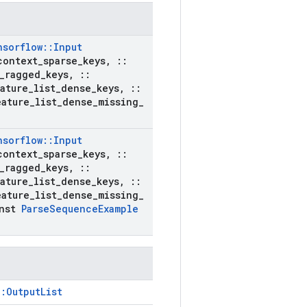
nsorflow
::
Input
ontext
_
sparse
_
keys
,
::
_
ragged
_
keys
,
::
ature
_
list
_
dense
_
keys
,
::
ature
_
list
_
dense
_
missing
_
nsorflow
::
Input
ontext
_
sparse
_
keys
,
::
_
ragged
_
keys
,
::
ature
_
list
_
dense
_
keys
,
::
ature
_
list
_
dense
_
missing
_
nst
Parse
Sequence
Example
:OutputList