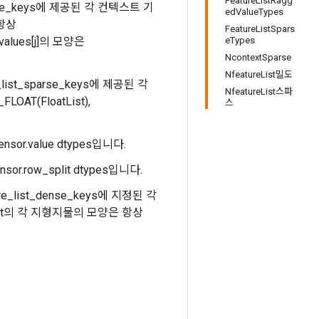
FeatureListRagg
dense_keys에 제공된 각 컨텍스트 기
edValueTypes
 항상
FeatureListSpars
_values[j]의 모양은
eTypes
NcontextSparse
NfeatureList밀도
re_list_sparse_keys에 제공된 각
NfeatureList스파
FLOAT(FloatList),
스
ensor.value dtypes입니다.
nsor.row_split dtypes입니다.
ture_list_dense_keys에 지정된 각
ureList의 각 지형지물의 모양은 항상