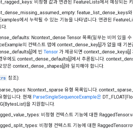
list_ragged_keys: 비정형 값과 연관된 FeatureLists에서 예상되는
list_dense_missing_assumed_empty: featue_list_dense_k
eExamples에서 누락될 수 있는 기능을 나타냅니다. 연관된 Feature
다.
dense_defaults: Ncontext_dense Tensor 목록(일부는 비어 있을 수 있음
nceExample의 컨텍스트 맵에 context_dense_key[j]가 없을 때
ense_defaults[j]에 빈
Tensor
가 제공되면 context_dense_keys
에도 context_dense_defaults[j]에서 추론됩니다. context_den
양은 context_dense_shapes[j]와 일치해야 합니다.
trs
참조):
sparse_types: Ncontext_sparse 유형 목록입니다. context_s
유형입니다. 현재
ParseSingleSequenceExample은
DT_FLOAT(Floa
G(BytesList)을 지원합니다.
ragged_value_types: 비정형 컨텍스트 기능에 대한 RaggedTensor.v
ragged_split_types: 비정형 컨텍스트 기능에 대한 RaggedTensor.ro