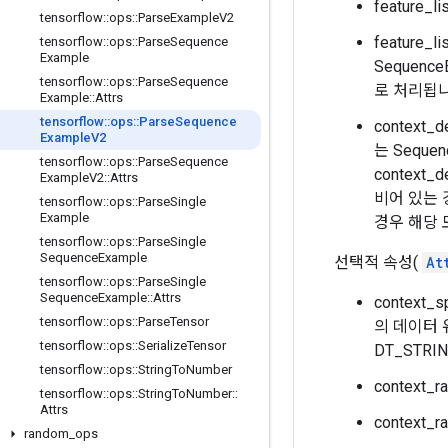
feature_
tensorflow
::
ops
::
Parse
Example
V2
feature_
tensorflow
::
ops
::
Parse
Sequence
Example
Sequenc
tensorflow
::
ops
::
Parse
Sequence
로 처리됩니
Example
::
Attrs
tensorflow
::
ops
::
Parse
Sequence
context_
Example
V2
는 Seque
tensorflow
::
ops
::
Parse
Sequence
context_d
Example
V2
::
Attrs
비어 있는 경우
tensorflow
::
ops
::
Parse
Single
Example
경우 해당 모
tensorflow
::
ops
::
Parse
Single
Sequence
Example
선택적 속성(
At
tensorflow
::
ops
::
Parse
Single
Sequence
Example
::
Attrs
context_
tensorflow
::
ops
::
Parse
Tensor
의 데이터 
tensorflow
::
ops
::
Serialize
Tensor
DT_STRIN
tensorflow
::
ops
::
String
To
Number
context_
tensorflow
::
ops
::
String
To
Number
::
Attrs
context_
random
_
ops