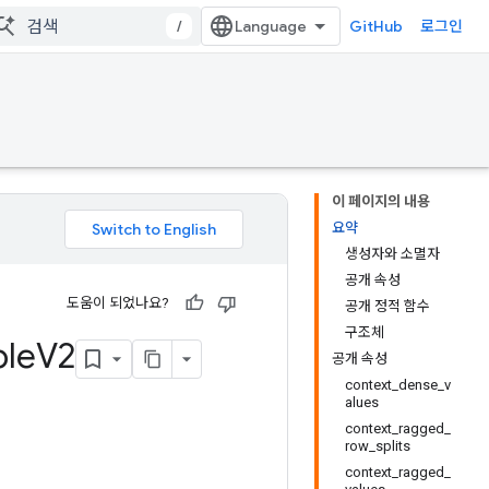
/
GitHub
로그인
이 페이지의 내용
요약
생성자와 소멸자
공개 속성
도움이 되었나요?
공개 정적 함수
구조체
le
V2
공개 속성
context_dense_v
alues
context_ragged_
row_splits
context_ragged_