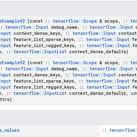
e
Example
V2
(const
::
tensorflow
::
Scope
& scope
,
::
te
::
tensorflow
::
Input
debug
_
name
,
::
tensorflow
::
Input
c
Input
context
_
dense
_
keys
,
::
tensorflow
::
Input
context
Input
feature
_
list
_
sparse
_
keys
,
::
tensorflow
::
Input
fe
Input
feature
_
list
_
ragged
_
keys
,
::
tensorflow
::
Input
fe
y
,
::
tensorflow
::
Input
List
context
_
dense
_
defaults)
e
Example
V2
(const
::
tensorflow
::
Scope
& scope
,
::
te
::
tensorflow
::
Input
debug
_
name
,
::
tensorflow
::
Input
c
Input
context
_
dense
_
keys
,
::
tensorflow
::
Input
context
Input
feature
_
list
_
sparse
_
keys
,
::
tensorflow
::
Input
fe
Input
feature
_
list
_
ragged
_
keys
,
::
tensorflow
::
Input
fe
y
,
::
tensorflow
::
Input
List
context
_
dense
_
defaults
,
co
ttrs)
e
_
values
::
tensorflow: