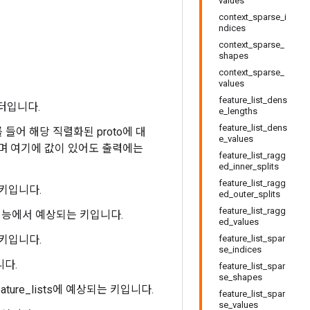
values
context_sparse_i
ndices
context_sparse_
shapes
context_sparse_
values
feature_list_dens
벡터입니다.
e_lengths
feature_list_dens
 들어 해당 직렬화된 proto에 대
e_values
하며 여기에 값이 있어도 출력에는
feature_list_ragg
ed_inner_splits
feature_list_ragg
는 키입니다.
ed_outer_splits
feature_list_ragg
스트 기능에서 예상되는 키입니다.
ed_values
는 키입니다.
feature_list_spar
se_indices
니다.
feature_list_spar
se_shapes
feature_lists에 예상되는 키입니다.
feature_list_spar
se_values