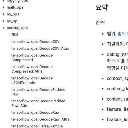
logging
_
ops
요약
math
_
ops
nn
_
ops
no
_
op
인수:
parsing
_
ops
범위:
범위
개요
tensorflow
::
ops
::
Decode
CSV
직렬화됨: 이
tensorflow
::
ops
::
Decode
CSV
::
Attrs
debug_
tensorflow
::
ops
::
Decode
Compressed
한 테이블 
tensorflow
::
ops
::
Decode
영향을 미치
Compressed
::
Attrs
context
tensorflow
::
ops
::
Decode
JSONExample
context
tensorflow
::
ops
::
Decode
Padded
Raw
context
tensorflow
::
ops
::
Decode
Padded
Raw
::
Attrs
feature_
tensorflow
::
ops
::
Decode
Raw
feature_
tensorflow
::
ops
::
Decode
Raw
::
Attrs
tensorflow
::
ops
::
Parse
Example