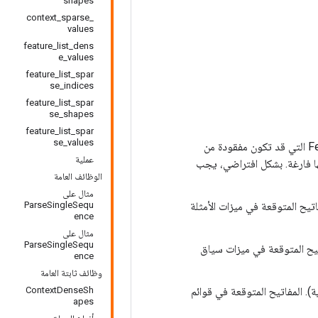
shapes
context_sparse_
values
feature_list_dens
e_values
feature_list_spar
se_indices
feature_list_spar
se_shapes
feature_list_spar
se_values
feature_list_dense_missing_assumed_empty: متجه يسرد مفاتيح FeaturesList التي قد تكون مفقودة من
عملية
على أنها فارغة. بشكل افتراضي، يجب
الوظائف العامة
مثال على
Ncontext_sparse Ten (الحجميات). المفاتيح المتوقعة في ميزات الأمثلة
ParseSingleSequ
ence
مثال على
ParseSingleSequ
Ncontext_dense  (الحجميات). المفاتيح المتوقعة في ميزات سياق
ence
وظائف ثابتة العامة
feat: قائمة بسلسلة Nfeature_list_sparse Tensors (العددية). المفاتيح المتوقعة في قوائم
ContextDenseSh
apes