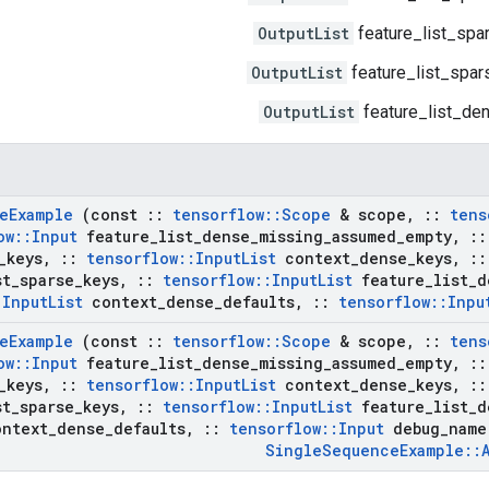
OutputList
feature_list_spa
OutputList
feature_list_spa
OutputList
feature_list_de
e
Example
(const
::
tensorflow
::
Scope
& scope
,
::
tens
ow
::
Input
feature
_
list
_
dense
_
missing
_
assumed
_
empty
,
::
_
keys
,
::
tensorflow
::
Input
List
context
_
dense
_
keys
,
::
st
_
sparse
_
keys
,
::
tensorflow
::
Input
List
feature
_
list
_
d
:
Input
List
context
_
dense
_
defaults
,
::
tensorflow
::
Inpu
e
Example
(const
::
tensorflow
::
Scope
& scope
,
::
tens
ow
::
Input
feature
_
list
_
dense
_
missing
_
assumed
_
empty
,
::
_
keys
,
::
tensorflow
::
Input
List
context
_
dense
_
keys
,
::
st
_
sparse
_
keys
,
::
tensorflow
::
Input
List
feature
_
list
_
d
ntext
_
dense
_
defaults
,
::
tensorflow
::
Input
debug
_
name
Single
Sequence
Example
::