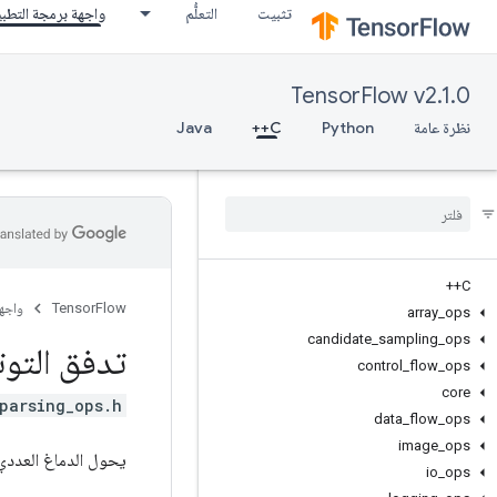
تثبيت
التعلُّم
واجهة برمجة التطب
TensorFlow v2.1.0
نظرة عامة
Python
C++
Java
C++
TensorFlow
واجه
array
_
ops
candidate
_
sampling
_
ops
تدفق التوت
control
_
flow
_
ops
core
parsing_ops.h>
data
_
flow
_
ops
image
_
ops
يحول الدماغ العددي.SequenceExample proto (على شكل سلاسل) إلى موترات مكت
io
_
ops