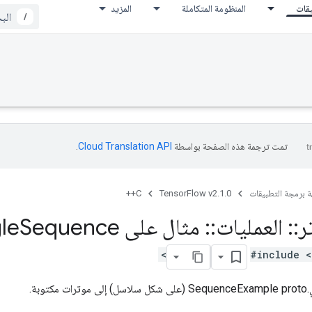
يقات
المنظومة المتكاملة
المزيد
/
تمت ترجمة هذه الصفحة بواسطة
Cloud Translation API‏
.
ة برمجة التطبيقات
TensorFlow v2.1.0
C++
ر
::
العمليات
::
مثال على Parse
Sequence
le
#include <
وبة.