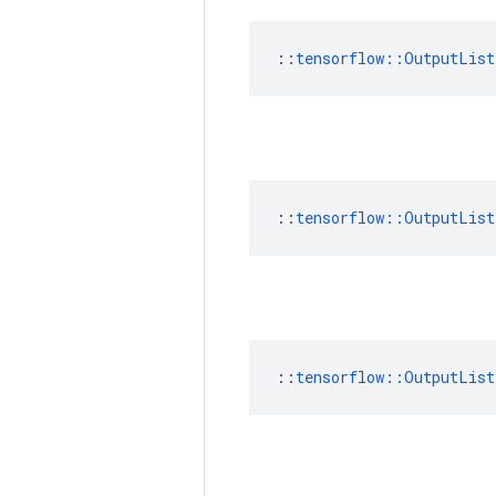
::
tensorflow::OutputList
::
tensorflow::OutputList
::
tensorflow::OutputList