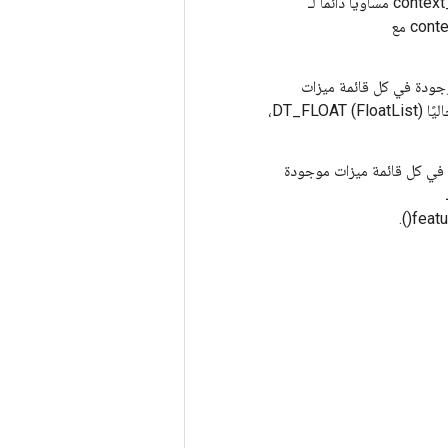
context_dense_keys. يجب أن يكون عدد العناصر في الميزة المقابلة لـ context_dense_key[j] مساويًا دائمًا لـ
context_dense_shapes[j].NumEntries(). سوف يتطابق شكل context_dense_values[j] مع
Nfeature_list_sp؛ أنواع البيانات الموجودة في كل قائمة ميزات
حاليًا DT_FLOAT (FloatList)،
أشكال Nfeature_list_dense؛ أشكال البيانات في كل قائمة ميزات موجودة