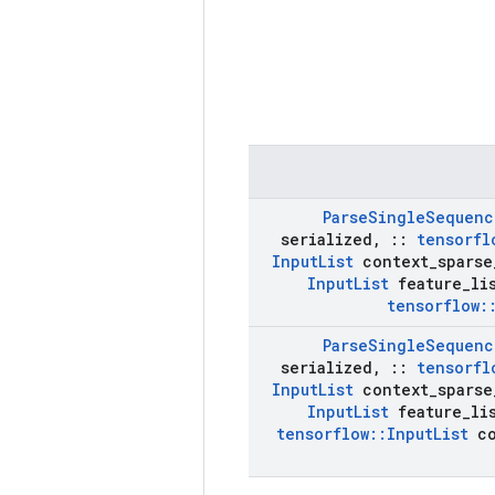
Parse
Single
Sequenc
serialized
,
::
tensorfl
Input
List
context
_
sparse
Input
List
feature
_
li
tensorflow
:
Parse
Single
Sequenc
serialized
,
::
tensorfl
Input
List
context
_
sparse
Input
List
feature
_
li
tensorflow
::
Input
List
co