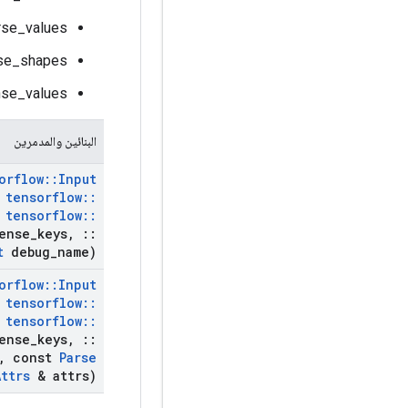
rse_values
rse_shapes
nse_values
البنائين والمدمرين
orflow
::
Input
tensorflow
::
tensorflow
::
ense
_
keys
,
::
t
debug
_
name)
orflow
::
Input
tensorflow
::
tensorflow
::
ense
_
keys
,
::
,
const
Parse
Attrs
& attrs)