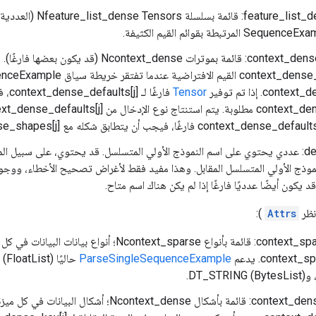
feature_list_dense_keys: 
context_dense_defaults: قائمة بموترات Ncontext_dense (قد يكون بعضها ف
co]. إذا تم توفير
Tensor
فارغًا ل
debug_name: عددي يحتوي على اسم النموذج الأولي المتسلسل. قد يحتوي، على سبيل 
موذج الأولي المتسلسل المقابل. وهذا مفيد فقط لأغراض تصحيح الأخطاء، ووجود 
د يكون أيضًا عدديًا فارغًا إذا لم يكن هناك اسم متاح.
انظر
Attrs
):
context_sparse_types: قائمة بأنواع Ncontext_sparse؛ أنو
contex. يدعم
ParseSingleSequenceExample
context_dense_shapes: قائمة بأشكال Ncontext_dense؛ أ