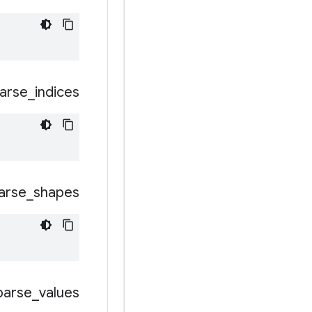
arse
_
indices
arse
_
shapes
parse
_
values