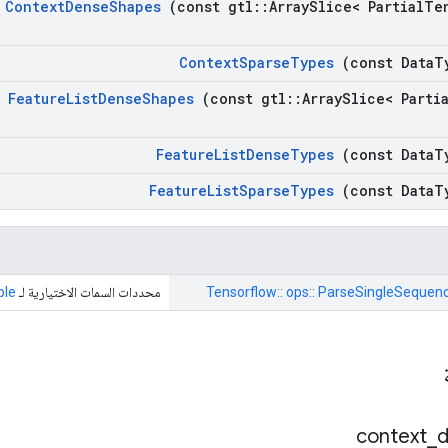
Context
Dense
Shapes
(const gtl
::
Array
Slice< Partial
Te
Context
Sparse
Types
(const Data
T
Feature
List
Dense
Shapes
(const gtl
::
Array
Slice< Parti
Feature
List
Dense
Types
(const Data
T
Feature
List
Sparse
Types
(const Data
T
Tensorflow:: ops:: ParseSingleSequen
محددات السمات الاختيارية لـ
ple
ة
context
_