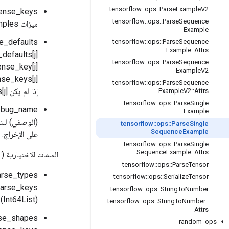
tensorflow
::
ops
::
Parse
Example
V2
tensorflow
::
ops
::
Parse
Sequence
ميزات SequenceExamples المرتبطة بقوائم القيم الكثيفة.
Example
tensorflow
::
ops
::
Parse
Sequence
Example
::
Attrs
tensorflow
::
ops
::
Parse
Sequence
ntext_dense_key[j
Example
V2
tensorflow
::
ops
::
Parse
Sequence
إذا لم يكن context_dense_defaults[j] فارغًا، فيجب أن يتطابق شكله مع context_dense_shapes[j].
Example
V2
::
Attrs
tensorflow
::
ops
::
Parse
Single
Example
(الوصفي) للن
tensorflow
::
ops
::
Parse
Single
Sequence
Example
على الإخراج. ق
tensorflow
::
ops
::
Parse
Single
Sequence
Example
::
Attrs
السمات الاختيارية (
tensorflow
::
ops
::
Parse
Tensor
tensorflow
::
ops
::
Serialize
Tensor
t_sparse_keys
tensorflow
::
ops
::
String
To
Number
(Int64List)، وDT_STRING (BytesList).
tensorflow
::
ops
::
String
To
Number
::
Attrs
random
_
ops