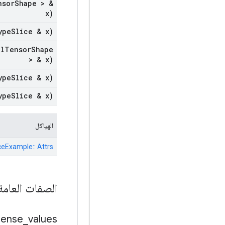
nsor
Shape > &
x)
ype
Slice & x)
al
Tensor
Shape
> & x)
ype
Slice & x)
ype
Slice & x)
الهياكل
ceExample:: Attrs
الصفات العام
dense
_
values