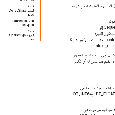
أنواع السياق
قائمة بسلسلة Nfeature_list_dense Tensors (العددية). المفاتيح المتوقعة في قوائم
قائمة
المميزاتDenseSha
pes
ارغًا). يوفر
FeaturesListDen
seTypes
context_dense_defaults[j] القيم الافتراضية عندما تفتقر خريطة سياق SequenceExample إلى
قائمة
ـ context_dense_defaults[j]، فستكون الميزة
الميزاتSparseTyp
context_dense_keys[j] مطلوبة. يتم استنتاج نوع الإدخال من context_dense_defaults[j]، حتى عندما يكون فارغًا.
es
المثال، على اسم مفتاح الجدول
القيم هنا ليس له أي تأثير
اع بيانات البيانات في كل ميزة سياقية مقدمة في
حاليًا DT_FLOAT (FloatList)، وDT_INT64
شكال البيانات في كل ميزة سياقية موجودة في