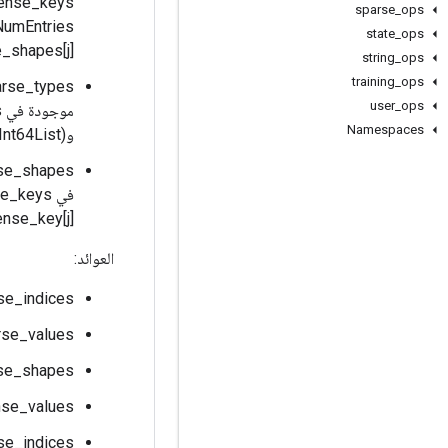
sparse
_
ops
state
_
ops
_shapes[j].
string
_
ops
training
_
ops
user
_
ops
موجودة في feature_list_sparse_keys. يدعم
Namespaces
وDT_INT64 (Int64List)، وDT_STRING (BytesList).
feature_list_dense_key[j] مساويًا دا
العوائد:
se_indices
rse_values
se_shapes
nse_values
se_indices